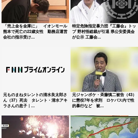
「売上金を金庫に」 イオンモール
特定危険指定暴力団『工藤会』トッ
熊本で死亡の22歳女性 勤務店運営
プ 野村悟総裁が引退 県公安委員会
会社の指示受け...
が公示 工藤会...
元ものまねタレントの清水良太郎さ
元ジャンポケ・斉藤慎二被告（43）
ん（37）死去 タレント・清水アキ
に懲役7年を求刑 ロケバス内で性
ラさんの息子｜...
的暴行など 被...