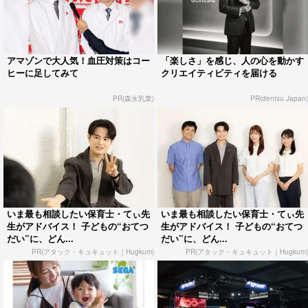
アマゾンで大人気！血圧対策はコー
「楽しさ」を感じ、人の心を動かす
ヒーに足してみて
クリエイティビティを届ける
PR(森永乳業)
PR(dentsu Japan)
いま最も相談したい保育士・てぃ先
いま最も相談したい保育士・てぃ先
生がアドバイス！ 子どもの“おてつ
生がアドバイス！ 子どもの“おてつ
だい”に、どん...
だい”に、どん...
PR(アタック・キュキュット｜Hugkum)
PR(アタック・キュキュット｜Hugkum)