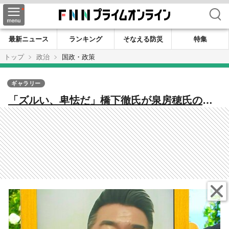
検索
最新ニュース
ランキング
そなえる防災
特集
トップ
政治
国政・政策
ギャラリー
「ズルい、卑怯だ」橋下徹氏が泉房穂氏の参
院選出馬表明に厳しい言葉『政権交代』と言
いながら参院出馬に「国会議員になりたいだ
けなのか」