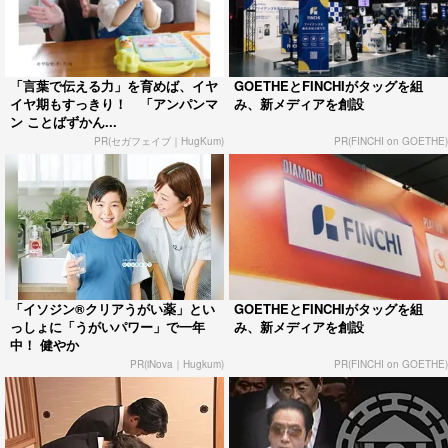
「言葉で伝える力」を育めば、イヤ
GOETHEとFINCHIがタッグを組
イヤ期もすっきり！ 「アンパンマ
み、新メディアを創設
ン ことばずかん...
PR(セガフェイブ｜HugKum)
PR(FINCHI on GOETHE)
「イソジン®クリアうがい薬」とい
GOETHEとFINCHIがタッグを組
っしょに「うがいパワー」で一年
み、新メディアを創設
中！ 健やか
PR(iNova｜Hugkum)
PR(FINCHI on GOETHE)