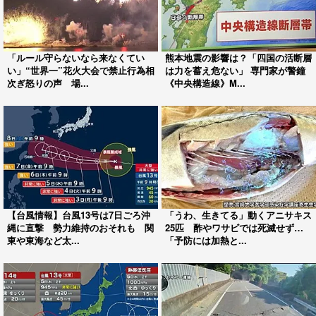
「ルール守らないなら来なくてい
熊本地震の影響は？「四国の活断層
い」“世界一”花火大会で禁止行為相
は力を蓄え危ない」 専門家が警鐘
次ぎ怒りの声 場...
《中央構造線》M...
【台風情報】台風13号は7日ごろ沖
「うわ、生きてる」動くアニサキス
縄に直撃 勢力維持のおそれも 関
25匹 酢やワサビでは死滅せず…
東や東海など太...
「予防には加熱と...