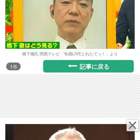
橋下徹氏 関西テレビ「旬感LIVEとれたてっ！」より
記事に戻る
1
/6