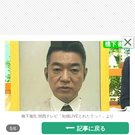
橋下徹氏 関西テレビ「旬感LIVEとれたてっ！」より
記事に戻る
5
/6