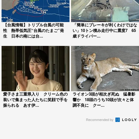
【台風情報】トリプル台風の可能
「簡単にブレーキが利くわけではな
性 熱帯低気圧“台風のたまご”発
い」10トン積み走行中に震度7 65
生 日本の南には台...
歳ドライバー...
愛子さま三重県入り クリーム色の
ライオン3頭が相次ぎ死ぬ 猛暑影
装いで集まった人たちに笑顔で手を
響か 18頭のうち10頭が次々と体
振られる あす伊...
調不良に クー...
Recommended by