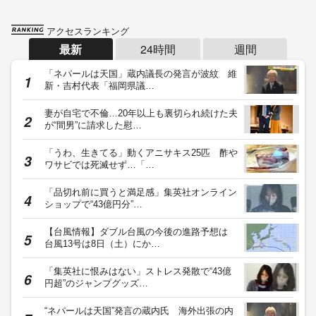
アクセスランキング
最新
24時間
週間
「ネパールは天国」蔵内議長の発言が波紋 維
新・吉村代表「福岡県議…
妻が自宅で不倫…20年以上も裏切られ続けた夫
が“間男”に請求した慰…
「うわ、生きてる」動くアニサキス25匹 酢や
ワサビでは死滅せず…「…
「品切れ前に買うと満足感」集英社オンライン
ショップで“43億円分”…
【台風情報】ダブル台風の今後の進路予想は
台風13号は8日（土）にか…
「集英社に恨みはない」ストレス発散で“43億
円超”のジャンプグッズ…
“ネパールは天国”発言の蔵内氏 海外出張の内