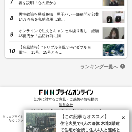
容を説明「心の豊かさ…
男性教諭を懲戒免職 男子バレー部顧問が部費
14万円余を私的流用…旅…
オンラインで注文とキャンセル繰り返し 総額
43億円か「品切れ前に購…
【台風情報】“トリプル台風”から“ダブル台
風”へ 13号、15号とも…
ランキング一覧へ
記事に対するご意見・ご感想や情報提供
運営会社
© Fuji News Network, Inc. All rights reserved.
×
【この記事もオススメ】
当ウェブサイトでは、ユーザのニーズ・興味・関⼼に合致したコンテンツや広告配信を提供する
ためにクッキーを使⽤しています。詳細は、
プライバシーポリシー
をご確認ください。
住宅火災で4人の遺体 木造2階建
て住宅が全焼し住人4人と連絡と