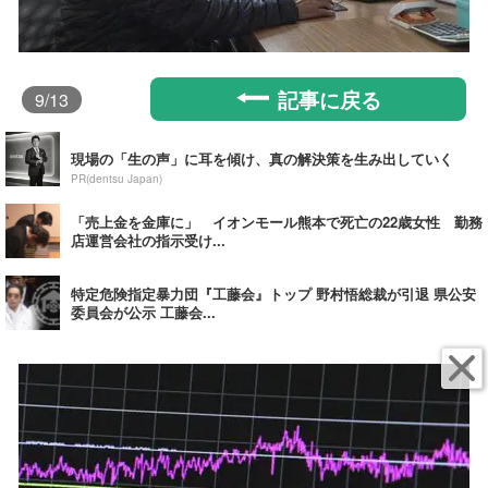
記事に戻る
9
/13
現場の「生の声」に耳を傾け、真の解決策を生み出していく
PR(dentsu Japan)
「売上金を金庫に」 イオンモール熊本で死亡の22歳女性 勤務
店運営会社の指示受け...
特定危険指定暴力団『工藤会』トップ 野村悟総裁が引退 県公安
委員会が公示 工藤会...