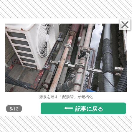
源泉を通す「配湯管」が老朽化
記事に戻る
5
/13