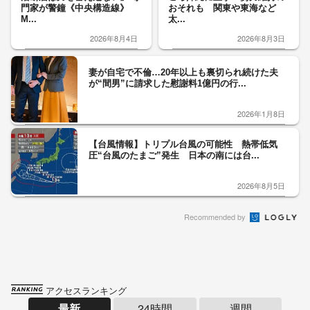
門家が警鐘《中央構造線》
おそれも 関東や東海など
M...
太...
2026年8月4日
2026年8月3日
妻が自宅で不倫…20年以上も裏切られ続けた夫
が“間男”に請求した慰謝料1億円の行...
2026年1月8日
【台風情報】トリプル台風の可能性 熱帯低気
圧“台風のたまご”発生 日本の南には台...
2026年8月5日
Recommended by
アクセスランキング
最新
24時間
週間