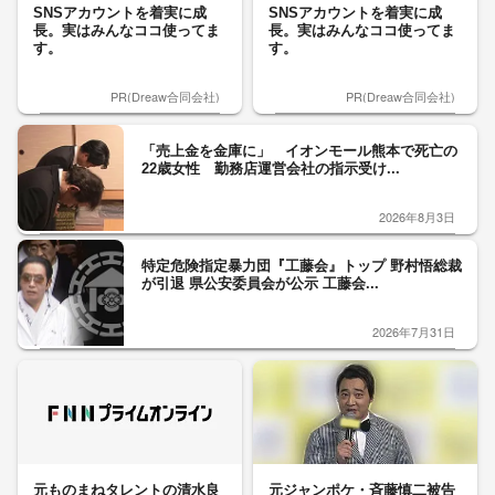
SNSアカウントを着実に成
SNSアカウントを着実に成
長。実はみんなココ使ってま
長。実はみんなココ使ってま
す。
す。
PR(Dreaw合同会社)
PR(Dreaw合同会社)
「売上金を金庫に」 イオンモール熊本で死亡の
22歳女性 勤務店運営会社の指示受け...
2026年8月3日
特定危険指定暴力団『工藤会』トップ 野村悟総裁
が引退 県公安委員会が公示 工藤会...
2026年7月31日
元ものまねタレントの清水良
元ジャンポケ・斉藤慎二被告