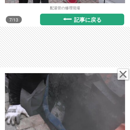
配湯管の修理現場
記事に戻る
7
/13