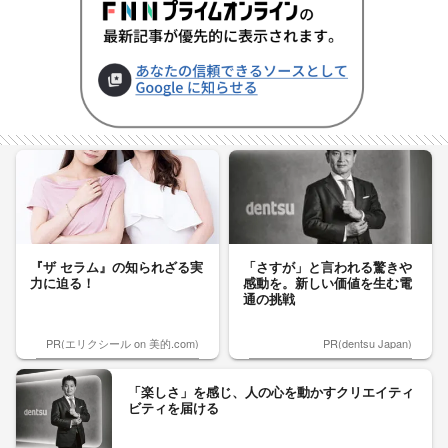
『ザ セラム』の知られざる実
「さすが」と言われる驚きや
力に迫る！
感動を。新しい価値を生む電
通の挑戦
PR(エリクシール on 美的.com)
PR(dentsu Japan)
「楽しさ」を感じ、人の心を動かすクリエイティ
ビティを届ける