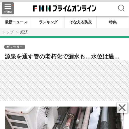
検索
最新ニュース
ランキング
そなえる防災
特集
トップ
経済
ギャラリー
源泉を通す管の老朽化で漏水も…水位は過去
最低に 配湯管の修理急ぐ一方 深夜の利用など
制限 嬉野温泉に“異変”