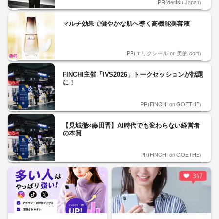
PR(dentsu Japan)
マルチ効果で健やかな肌へ導く高機能美容液
PR(エリクシール on 美的.com)
FINCHI主催「IVS2026」トークセッションが話題
に！
PR(FINCHI on GOETHE)
【見城徹×藤田晋】AI時代でも変わらない経営者
の本質
PR(FINCHI on GOETHE)