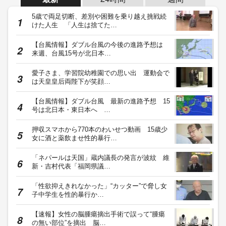
5歳で両足切断、差別や困難を乗り越え挑戦続
けた人生 「人生は捨てた…
【台風情報】ダブル台風の今後の進路予想は
来週、台風15号が北日本…
愛子さま、学習院幼稚園での思い出 運動会で
は天皇皇后両陛下が笑顔…
【台風情報】ダブル台風 最新の進路予想 15
号は北日本・東日本へ …
押収スマホから770本のわいせつ動画 15歳少
女に酒と薬飲ませ性的暴行…
「ネパールは天国」蔵内議長の発言が波紋 維
新・吉村代表「福岡県議…
「性欲抑えきれなかった」“カッター”で脅し女
子中学生を性的暴行か…
【速報】女性の脳腫瘍摘出手術で誤って“腫瘍
の無い部位”を摘出 脳…