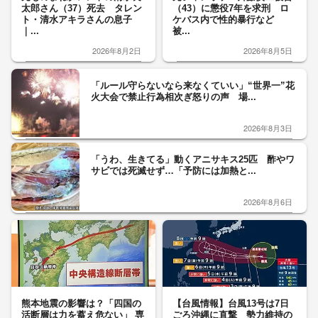
太郎さん（37）死去 タレン
（43）に懲役7年を求刑 ロ
ト・清水アキラさんの息子
ケバス内で性的暴行など
｜...
被...
2026年8月2日
2026年8月5日
「ルール守らないなら来なくていい」“世界一”花
火大会で禁止行為相次ぎ怒りの声 場...
2026年8月3日
「うわ、生きてる」動くアニサキス25匹 酢やワ
サビでは死滅せず…「予防には加熱と...
2026年8月6日
熊本地震の影響は？「四国の
【台風情報】台風13号は7日
活断層は力を蓄え危ない」 専
ごろ沖縄に直撃 勢力維持の