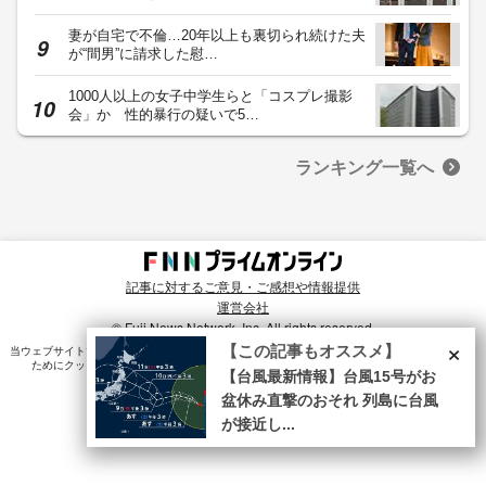
妻が自宅で不倫…20年以上も裏切られ続けた夫
が“間男”に請求した慰…
1000人以上の女子中学生らと「コスプレ撮影
会」か 性的暴行の疑いで5…
ランキング一覧へ
記事に対するご意見・ご感想や情報提供
運営会社
© Fuji News Network, Inc. All rights reserved.
×
【この記事もオススメ】
当ウェブサイトでは、ユーザのニーズ・興味・関⼼に合致したコンテンツや広告配信を提供する
ためにクッキーを使⽤しています。詳細は、
プライバシーポリシー
をご確認ください。
【台風最新情報】台風15号がお
盆休み直撃のおそれ 列島に台風
が接近し...