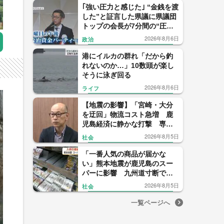
｢強い圧力と感じた｣ “金銭を渡
した”と証言した県議に県議団
トップの会長が7分間の“圧
力？電話” ｢感情的になった｣
2026年8月6日
政治
【福岡発】
港にイルカの群れ「だから釣
れないのか…」10数頭が楽し
そうに泳ぎ回る
2026年8月6日
ライフ
【地震の影響】「宮崎・大分
を迂回」物流コスト急増 鹿
児島経済に静かな打撃 専門
家「正常化に想定以上の時
2026年8月5日
社会
間」
「一番人気の商品が届かな
い」熊本地震が鹿児島のスー
パーに影響 九州道寸断で物
流に打撃
2026年8月5日
社会
一覧ページへ