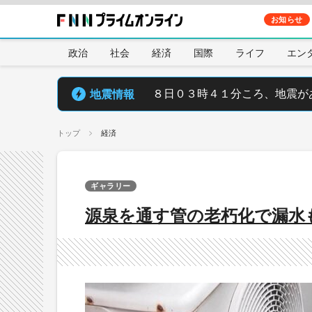
お知らせ
政治
社会
経済
国際
ライフ
エン
地震情報
８日０３時４１分ころ、地震が
トップ
経済
ギャラリー
源泉を通す管の老朽化で漏水