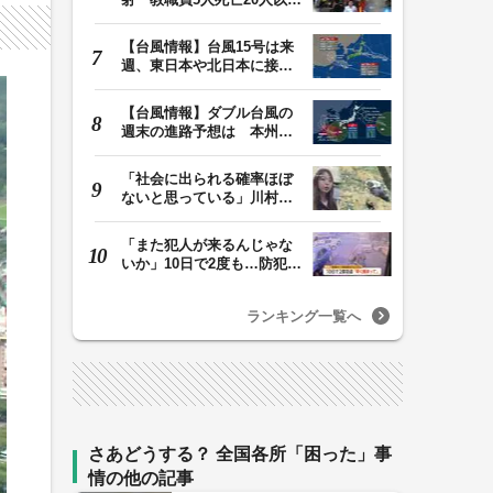
けが 容疑者の14歳…
【台風情報】台風15号は来
週、東日本や北日本に接近
か お盆期間中の…
【台風情報】ダブル台風の
週末の進路予想は 本州は
土曜晴れも日曜は…
「社会に出られる確率ほぼ
ないと思っている」川村葉
音被告に無期懲役…
「また犯人が来るんじゃな
いか」10日で2度も…防犯カ
メラが捉えた“タ…
ランキング一覧へ
さあどうする？ 全国各所「困った」事
情の他の記事