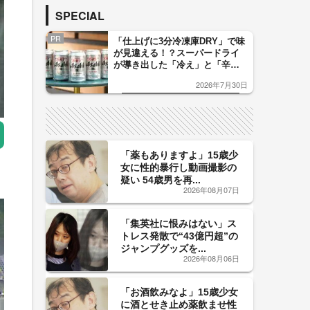
SPECIAL
PR
「仕上げに3分冷凍庫DRY」で味
が見違える！？スーパードライ
が導き出した「冷え」と「辛
口」のおいしい関係 青く変化
2026年7月30日
した「辛口カーブ」が飲み頃の
サイン！
「薬もありますよ」15歳少
女に性的暴行し動画撮影の
疑い 54歳男を再...
2026年08月07日
「集英社に恨みはない」ス
トレス発散で“43億円超”の
ジャンプグッズを...
2026年08月06日
「お酒飲みなよ」15歳少女
に酒とせき止め薬飲ませ性