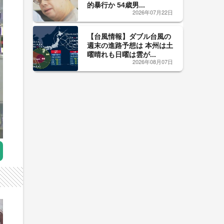
的暴行か 54歳男...
2026年07月22日
【台風情報】ダブル台風の
週末の進路予想は 本州は土
曜晴れも日曜は雲が...
2026年08月07日