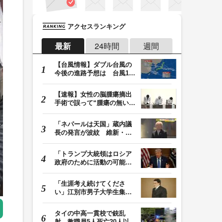
アクセスランキング
最新
24時間
週間
【台風情報】ダブル台風の
今後の進路予想は 台風13
号は9日（日）午後…
【速報】女性の脳腫瘍摘出
手術で誤って“腫瘍の無い部
位”を摘出 脳…
「ネパールは天国」蔵内議
長の発言が波紋 維新・吉
村代表「福岡県議…
「トランプ大統領はロシア
政府のために活動の可能
性」FBIは現職大統領…
「生涯考え続けてくださ
い」江別市男子大学生集団
暴行死 主犯格・当…
タイの中高一貫校で銃乱
射 教職員5人死亡20人以上