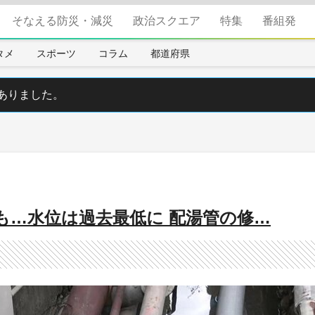
そなえる防災・減災
政治スクエア
特集
番組発
タメ
スポーツ
コラム
都道府県
ありました。
も…水位は過去最低に 配湯管の修…