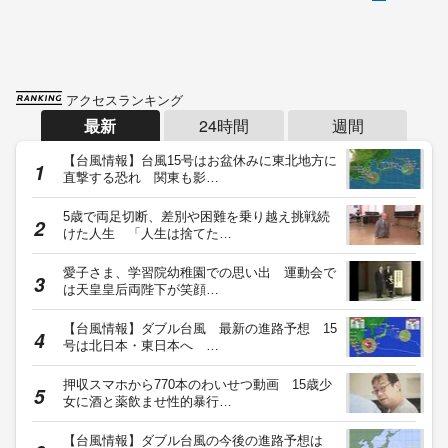
アクセスランキング
最新
24時間
週間
【台風情報】台風15号はお盆休みに東北地方に
直撃する恐れ 関東も影…
5歳で両足切断、差別や困難を乗り越え挑戦続
けた人生 「人生は捨てた…
愛子さま、学習院幼稚園での思い出 運動会で
は天皇皇后両陛下が笑顔…
【台風情報】ダブル台風 最新の進路予想 15
号は北日本・東日本へ …
押収スマホから770本のわいせつ動画 15歳少
女に酒と薬飲ませ性的暴行…
【台風情報】ダブル台風の今後の進路予想は