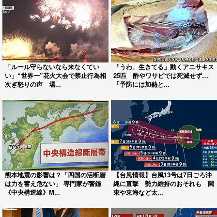
「ルール守らないなら来なくてい
「うわ、生きてる」動くアニサキス
い」“世界一”花火大会で禁止行為相
25匹 酢やワサビでは死滅せず…
次ぎ怒りの声 場...
「予防には加熱と...
熊本地震の影響は？「四国の活断層
【台風情報】台風13号は7日ごろ沖
は力を蓄え危ない」 専門家が警鐘
縄に直撃 勢力維持のおそれも 関
《中央構造線》M...
東や東海など太...