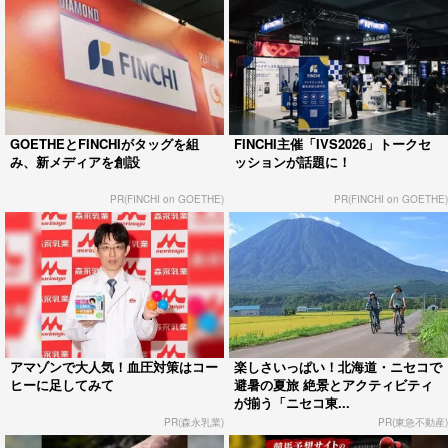
GOETHEとFINCHIがタッグを組
FINCHI主催「IVS2026」トークセ
み、新メディアを創設
ッションが話題に！
PR(FINCHI on GOETHE)
PR(FINCHI on GOETHE)
アマゾンで大人気！血圧対策はコー
楽しさいっぱい！北海道・ニセコで
ヒーに足してみて
避暑の夏旅 絶景とアクティビティ
が揃う「ニセコ東...
PR(森永乳業)
PR(東急不動産)