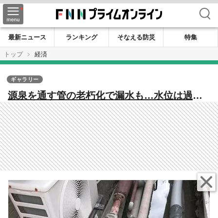
検索
最新ニュース
ランキング
そなえる防災
特集
トップ
経済
ギャラリー
源泉を通す管の老朽化で漏水も…水位は過去
最低に 配湯管の修理急ぐ一方 深夜の利用など
制限 嬉野温泉に“異変”