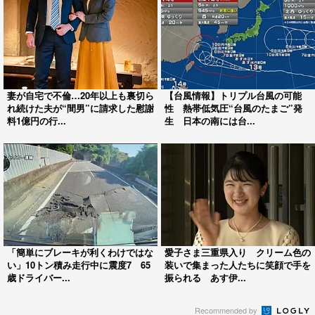
妻が自宅で不倫…20年以上も裏切ら
【台風情報】トリプル台風の可能
れ続けた夫が“間男”に請求した慰謝
性 熱帯低気圧“台風のたまご”発
料1億円の行...
生 日本の南には台...
「簡単にブレーキが利くわけではな
愛子さま三重県入り クリーム色の
い」10トン積み走行中に震度7 65
装いで集まった人たちに笑顔で手を
歳ドライバー...
振られる あす伊...
Recommended by