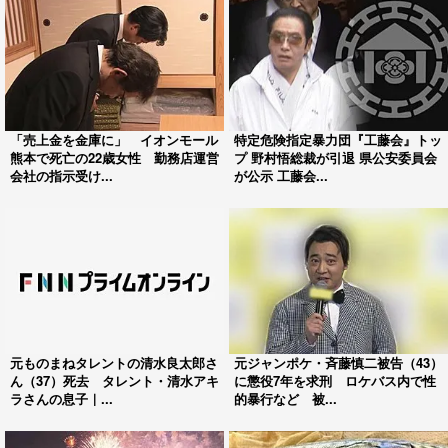
「売上金を金庫に」 イオンモール
特定危険指定暴力団『工藤会』トッ
熊本で死亡の22歳女性 勤務店運営
プ 野村悟総裁が引退 県公安委員会
会社の指示受け...
が公示 工藤会...
元ものまねタレントの清水良太郎さ
元ジャンポケ・斉藤慎二被告（43）
ん（37）死去 タレント・清水アキ
に懲役7年を求刑 ロケバス内で性
ラさんの息子｜...
的暴行など 被...