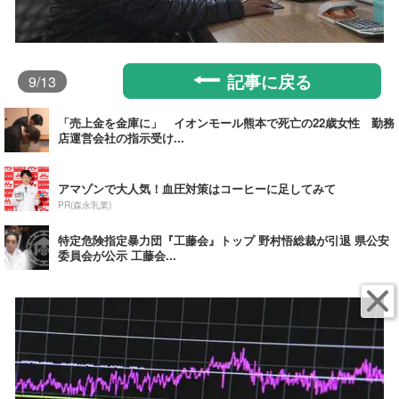
記事に戻る
9
/13
「売上金を金庫に」 イオンモール熊本で死亡の22歳女性 勤務
店運営会社の指示受け...
アマゾンで大人気！血圧対策はコーヒーに足してみて
PR(森永乳業)
特定危険指定暴力団『工藤会』トップ 野村悟総裁が引退 県公安
委員会が公示 工藤会...