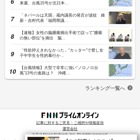
来週、台風15号が北日本…
「ネパールは天国」蔵内議長の発言が波紋 維
新・吉村代表「福岡県議…
【速報】女性の脳腫瘍摘出手術で誤って“腫瘍
の無い部位”を摘出 脳…
「性欲抑えきれなかった」“カッター”で脅し女
子中学生を性的暴行か…
【台風情報】大型で非常に強い“ノロノロ台
風”13号の進路は？ 沖縄…
ランキング一覧へ
記事に対するご意見・ご感想や情報提供
運営会社
© Fuji News Network, Inc. All rights reserved.