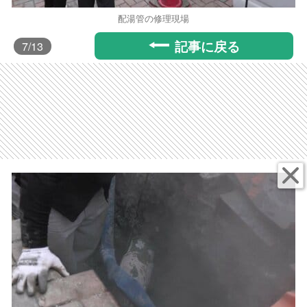
配湯管の修理現場
記事に戻る
7
/13