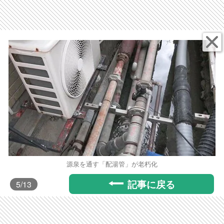
源泉を通す「配湯管」が老朽化
記事に戻る
5
/13