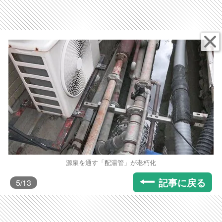
源泉を通す「配湯管」が老朽化
記事に戻る
5
/13