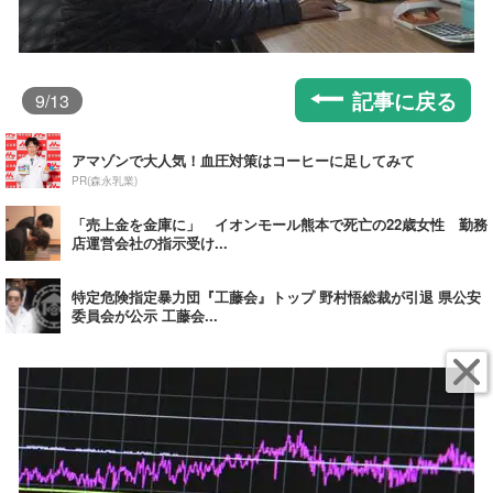
記事に戻る
9
/13
アマゾンで大人気！血圧対策はコーヒーに足してみて
PR(森永乳業)
「売上金を金庫に」 イオンモール熊本で死亡の22歳女性 勤務
店運営会社の指示受け...
特定危険指定暴力団『工藤会』トップ 野村悟総裁が引退 県公安
委員会が公示 工藤会...