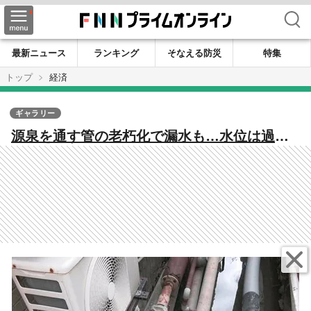
検索
最新ニュース
ランキング
そなえる防災
特集
トップ
経済
ギャラリー
源泉を通す管の老朽化で漏水も…水位は過去
最低に 配湯管の修理急ぐ一方 深夜の利用など
制限 嬉野温泉に“異変”