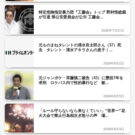
特定危険指定暴力団『工藤会』トップ 野村悟総裁
が引退 県公安委員会が公示 工藤会...
2026年7月31日
元ものまねタレントの清水良太郎さん（37）死
去 タレント・清水アキラさんの息子｜...
2026年8月2日
元ジャンポケ・斉藤慎二被告（43）に懲役7年を
求刑 ロケバス内で性的暴行など 被...
2026年8月5日
「ルール守らないなら来なくていい」“世界一”花
火大会で禁止行為相次ぎ怒りの声 場...
2026年8月3日