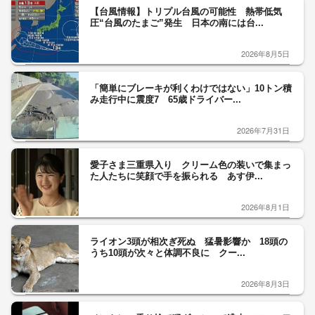
【台風情報】トリプル台風の可能性 熱帯低気
圧“台風のたまご”発生 日本の南には台...
2026年8月5日
「簡単にブレーキが利くわけではない」10トン積
み走行中に震度7 65歳ドライバー...
2026年7月31日
愛子さま三重県入り クリーム色の装いで集まっ
た人たちに笑顔で手を振られる あす伊...
2026年8月1日
ライオン3頭が相次ぎ死ぬ 猛暑影響か 18頭の
うち10頭が次々と体調不良に クー...
2026年8月3日