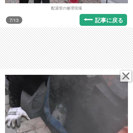
配湯管の修理現場
記事に戻る
7
/13