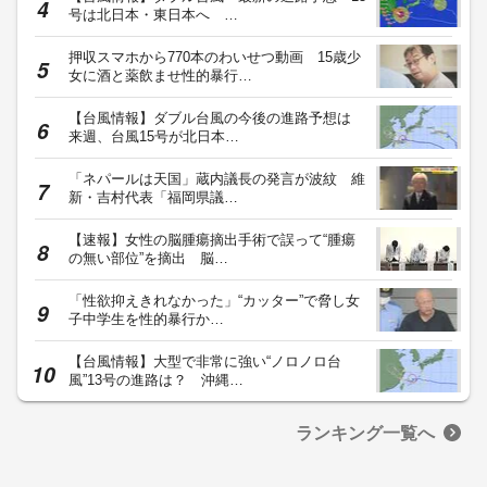
号は北日本・東日本へ …
押収スマホから770本のわいせつ動画 15歳少
女に酒と薬飲ませ性的暴行…
【台風情報】ダブル台風の今後の進路予想は
来週、台風15号が北日本…
「ネパールは天国」蔵内議長の発言が波紋 維
新・吉村代表「福岡県議…
【速報】女性の脳腫瘍摘出手術で誤って“腫瘍
の無い部位”を摘出 脳…
「性欲抑えきれなかった」“カッター”で脅し女
子中学生を性的暴行か…
【台風情報】大型で非常に強い“ノロノロ台
風”13号の進路は？ 沖縄…
ランキング一覧へ