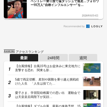
ベントレー乗り捨て猛ダッシュで逃走…フォロワ
ー55万人“自称インフルエンサー”を...
2026年8月4日
Recommended by
アクセスランキング
最新
24時間
週間
【台風情報】台風15号はお盆休みに東北地方に
直撃する恐れ 関東も影…
5歳で両足切断、差別や困難を乗り越え挑戦続
けた人生 「人生は捨てた…
愛子さま、学習院幼稚園での思い出 運動会で
は天皇皇后両陛下が笑顔…
【台風情報】ダブル台風 最新の進路予想 15