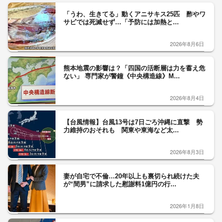
「うわ、生きてる」動くアニサキス25匹 酢やワ
サビでは死滅せず…「予防には加熱と...
2026年8月6日
熊本地震の影響は？「四国の活断層は力を蓄え危
ない」 専門家が警鐘《中央構造線》M...
2026年8月4日
【台風情報】台風13号は7日ごろ沖縄に直撃 勢
力維持のおそれも 関東や東海など太...
2026年8月3日
妻が自宅で不倫…20年以上も裏切られ続けた夫
が“間男”に請求した慰謝料1億円の行...
2026年1月8日