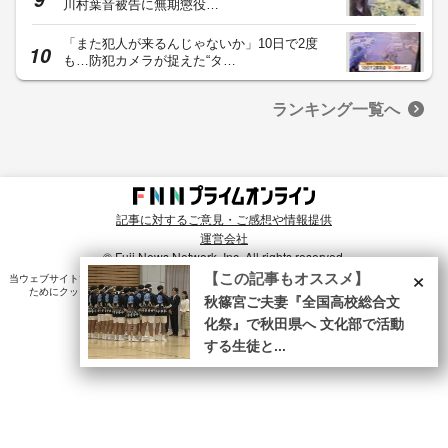
川村葉音被告に無期懲役…
「また犯人が来るんじゃないか」10日で2度
も…防犯カメラが捉えた“タ…
ランキング一覧へ
記事に対するご意見・ご感想や情報提供
運営会社
© Fuji News Network, Inc. All rights reserved.
×
【この記事もオススメ】
当ウェブサイトでは、ユーザのニーズ・興味・関⼼に合致したコンテンツや広告配信を提供する
ためにクッキーを使⽤しています。詳細は、
プライバシーポリシー
をご確認ください。
秋篠宮ご夫妻『全国高校総合文
化祭』で秋田県へ 文化部で活動
する生徒と...