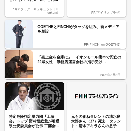
PR(アタック・キュキュット｜H
ugkum)
PR(アイリスプラザ)
GOETHEとFINCHIがタッグを組み、新メディア
を創設
PR(FINCHI on GOETHE)
「売上金を金庫に」 イオンモール熊本で死亡の
22歳女性 勤務店運営会社の指示受け...
2026年8月3日
特定危険指定暴力団『工藤
元ものまねタレントの清水良
会』トップ 野村悟総裁が引退
太郎さん（37）死去 タレン
県公安委員会が公示 工藤会...
ト・清水アキラさんの息子
｜...