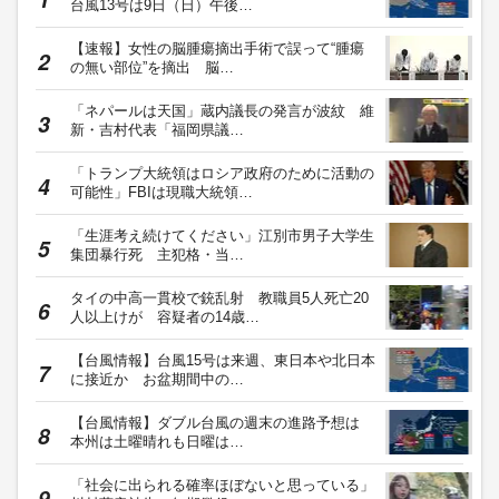
台風13号は9日（日）午後…
【速報】女性の脳腫瘍摘出手術で誤って“腫瘍
の無い部位”を摘出 脳…
「ネパールは天国」蔵内議長の発言が波紋 維
新・吉村代表「福岡県議…
「トランプ大統領はロシア政府のために活動の
可能性」FBIは現職大統領…
「生涯考え続けてください」江別市男子大学生
集団暴行死 主犯格・当…
タイの中高一貫校で銃乱射 教職員5人死亡20
人以上けが 容疑者の14歳…
【台風情報】台風15号は来週、東日本や北日本
に接近か お盆期間中の…
【台風情報】ダブル台風の週末の進路予想は
本州は土曜晴れも日曜は…
「社会に出られる確率ほぼないと思っている」