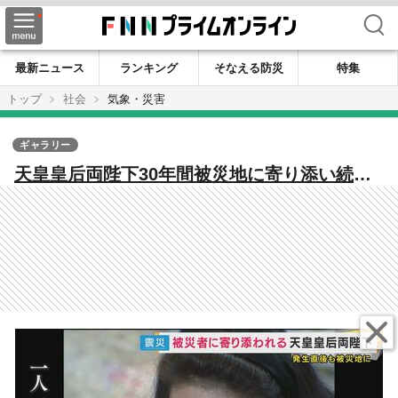
検索
最新ニュース
ランキング
そなえる防災
特集
トップ
社会
気象・災害
ギャラリー
天皇皇后両陛下30年間被災地に寄り添い続け
る 避難所では子供が差し出したノートに
「がんばってください」陛下手書きのメッセ
ージ