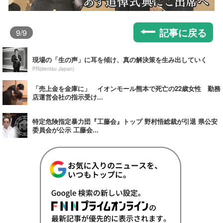
記事に戻る
9
/9
現場の「生の声」に耳を傾け、真の解決策を生み出していく
PR(dentsu Japan)
「売上金を金庫に」 イオンモール熊本で死亡の22歳女性 勤務
店運営会社の指示受け...
特定危険指定暴力団『工藤会』トップ 野村悟総裁が引退 県公安
委員会が公示 工藤会...