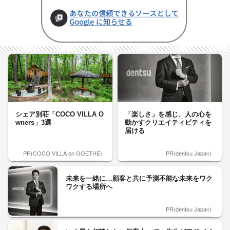
シェア別荘「COCO VILLA O
「楽しさ」を感じ、人の心を
wners」3選
動かすクリエイティビティを
届ける
PR(COCO VILLA on GOETHE)
PR(dentsu Japan)
未来を一緒に…顧客と共に予測不能な未来をワク
ワクする場所へ
PR(dentsu Japan)