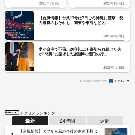
2026年8月6日
2026年8月4日
【台風情報】台風13号は7日ごろ沖縄に直撃 勢
力維持のおそれも 関東や東海など太...
2026年8月3日
妻が自宅で不倫…20年以上も裏切られ続けた夫
が“間男”に請求した慰謝料1億円の行...
2026年1月8日
Recommended by
アクセスランキング
最新
24時間
週間
【台風情報】ダブル台風の今後の進路予想は