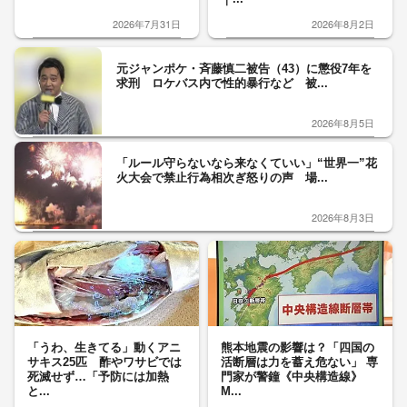
2026年7月31日
2026年8月2日
元ジャンポケ・斉藤慎二被告（43）に懲役7年を
求刑 ロケバス内で性的暴行など 被...
2026年8月5日
「ルール守らないなら来なくていい」“世界一”花
火大会で禁止行為相次ぎ怒りの声 場...
2026年8月3日
「うわ、生きてる」動くアニ
熊本地震の影響は？「四国の
サキス25匹 酢やワサビでは
活断層は力を蓄え危ない」 専
死滅せず…「予防には加熱
門家が警鐘《中央構造線》
と...
M...