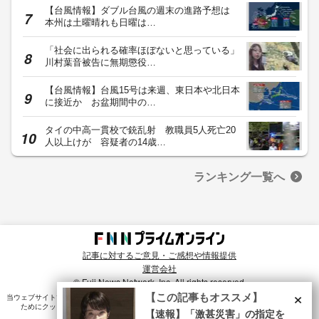
【台風情報】ダブル台風の週末の進路予想は
本州は土曜晴れも日曜は…
「社会に出られる確率ほぼないと思っている」
川村葉音被告に無期懲役…
【台風情報】台風15号は来週、東日本や北日本
に接近か お盆期間中の…
タイの中高一貫校で銃乱射 教職員5人死亡20
人以上けが 容疑者の14歳…
ランキング一覧へ
記事に対するご意見・ご感想や情報提供
運営会社
© Fuji News Network, Inc. All rights reserved.
×
【この記事もオススメ】
当ウェブサイトでは、ユーザのニーズ・興味・関⼼に合致したコンテンツや広告配信を提供する
ためにクッキーを使⽤しています。詳細は、
プライバシーポリシー
をご確認ください。
【速報】「激甚災害」の指定を