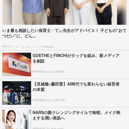
いま最も相談したい保育士・てぃ先生がアドバイス！ 子どもの“おて
つだい”に、どん...
PR(アタック・キュキュット｜Hugkum)
GOETHEとFINCHIがタッグを組み、新メディア
を創設
PR(FINCHI on GOETHE)
【見城徹×藤田晋】AI時代でも変わらない経営者
の本質
PR(FINCHI on GOETHE)
NARSの新クレンジングオイルで毎朝、メイク映
えする潤い美肌へ
PR(NARS on 美的.com)