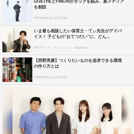
GOETHEとFINCHIがタッグを組み、新メディア
を創設
PR(FINCHI on GOETHE)
いま最も相談したい保育士・てぃ先生がアドバ
イス！ 子どもの“おてつだい”に、どん...
PR(アタック・キュキュット｜Hugkum)
【西野亮廣】つくりたいものを追求できる環境
の作り方とは
PR(FINCHI on GOETHE)