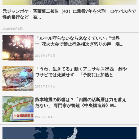
元ジャンポケ・斉藤慎二被告（43）に懲役7年を求刑 ロケバス内で
性的暴行など 被...
2026年8月5日
「ルール守らないなら来なくていい」“世界
一”花火大会で禁止行為相次ぎ怒りの声 場...
2026年8月3日
「うわ、生きてる」動くアニサキス25匹 酢や
ワサビでは死滅せず…「予防には加熱と...
2026年8月6日
熊本地震の影響は？「四国の活断層は力を蓄え
危ない」 専門家が警鐘《中央構造線》M...
2026年8月4日