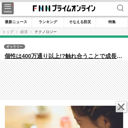
検索
最新ニュース
ランキング
そなえる防災
特集
トップ
経済
テクノロジー
ギャラリー
個性は400万通り以上!?触れ合うことで成長す
るペットロボット“Moflin”が可愛い…どんな
風に“飼い主”に懐くのか聞いた