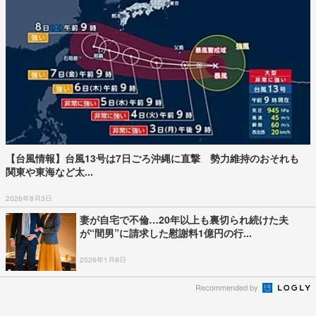
【台風情報】台風13号は7日ごろ沖縄に直撃 勢力維持のおそれも
関東や東海など太...
2026年8月3日
妻が自宅で不倫…20年以上も裏切られ続けた夫
が“間男”に請求した慰謝料1億円の行...
2026年1月8日
Recommended by