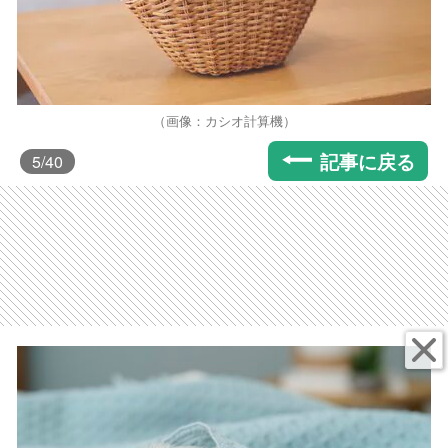
（画像：カシオ計算機）
記事に戻る
5
/40