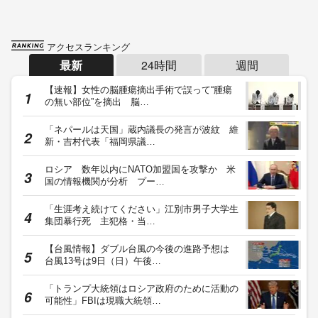
アクセスランキング
最新
24時間
週間
【速報】女性の脳腫瘍摘出手術で誤って“腫瘍
の無い部位”を摘出 脳…
「ネパールは天国」蔵内議長の発言が波紋 維
新・吉村代表「福岡県議…
ロシア 数年以内にNATO加盟国を攻撃か 米
国の情報機関が分析 プー…
「生涯考え続けてください」江別市男子大学生
集団暴行死 主犯格・当…
【台風情報】ダブル台風の今後の進路予想は
台風13号は9日（日）午後…
「トランプ大統領はロシア政府のために活動の
可能性」FBIは現職大統領…