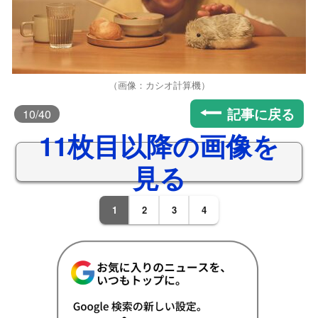
（画像：カシオ計算機）
記事に戻る
10
/40
11枚目以降の画像を
見る
1
2
3
4