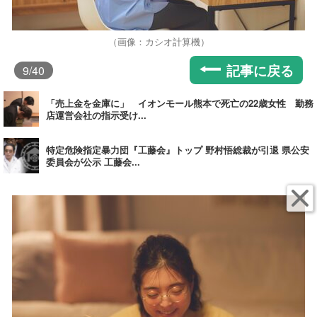
（画像：カシオ計算機）
記事に戻る
9
/40
「売上金を金庫に」 イオンモール熊本で死亡の22歳女性 勤務
店運営会社の指示受け...
特定危険指定暴力団『工藤会』トップ 野村悟総裁が引退 県公安
委員会が公示 工藤会...