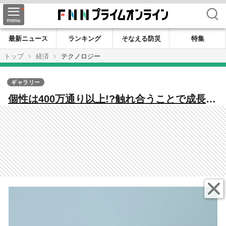
検索
最新ニュース
ランキング
そなえる防災
特集
トップ
経済
テクノロジー
ギャラリー
個性は400万通り以上!?触れ合うことで成長す
るペットロボット“Moflin”が可愛い…どんな
風に“飼い主”に懐くのか聞いた