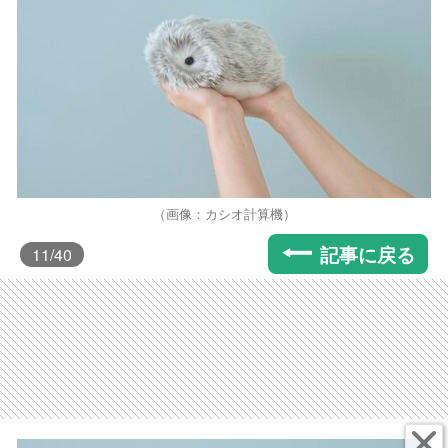
（画像：カシオ計算機）
記事に戻る
11
/40