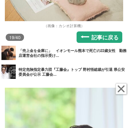
（画像：カシオ計算機）
記事に戻る
19
/40
「売上金を金庫に」 イオンモール熊本で死亡の22歳女性 勤務
店運営会社の指示受け...
特定危険指定暴力団『工藤会』トップ 野村悟総裁が引退 県公安
委員会が公示 工藤会...