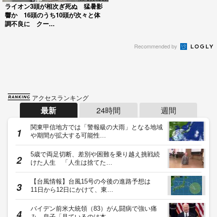
ライオン3頭が相次ぎ死ぬ 猛暑影
響か 16頭のうち10頭が次々と体
調不良に クー...
Recommended by
アクセスランキング
最新
24時間
週間
関東甲信地方では「警報級の大雨」となる地域
や期間が拡大する可能性…
5歳で両足切断、差別や困難を乗り越え挑戦続
けた人生 「人生は捨てた…
【台風情報】台風15号の今後の進路予想は
11日から12日にかけて、東…
バイデン前米大統領（83）がん闘病で強い痛
み 息子「見ているのは本…