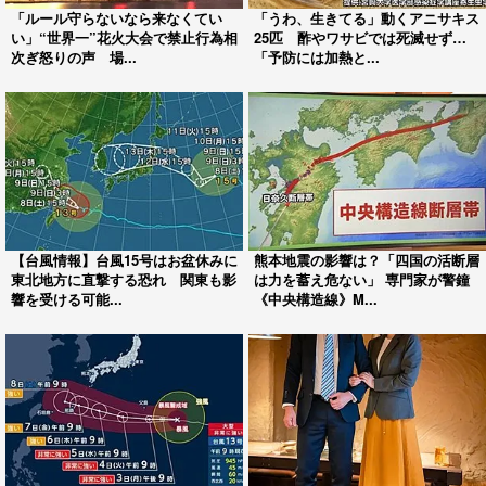
「ルール守らないなら来なくてい
「うわ、生きてる」動くアニサキス
い」“世界一”花火大会で禁止行為相
25匹 酢やワサビでは死滅せず…
次ぎ怒りの声 場...
「予防には加熱と...
【台風情報】台風15号はお盆休みに
熊本地震の影響は？「四国の活断層
東北地方に直撃する恐れ 関東も影
は力を蓄え危ない」 専門家が警鐘
響を受ける可能...
《中央構造線》M...