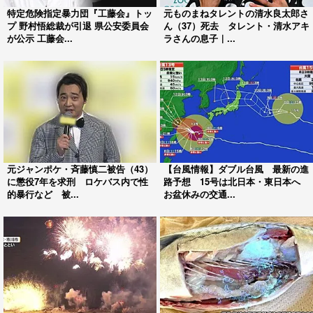
特定危険指定暴力団『工藤会』トッ
元ものまねタレントの清水良太郎さ
プ 野村悟総裁が引退 県公安委員会
ん（37）死去 タレント・清水アキ
が公示 工藤会...
ラさんの息子｜...
元ジャンポケ・斉藤慎二被告（43）
【台風情報】ダブル台風 最新の進
に懲役7年を求刑 ロケバス内で性
路予想 15号は北日本・東日本へ
的暴行など 被...
お盆休みの交通...