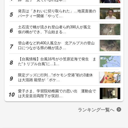
発言は「きれいに切り取られた」…地震直後の
パーティー開催「やって…
土石流で橋が流され登山者ら約390人が孤立
仮の橋ができ、下山始まる…
登山者など約400人孤立か 北アルプスの登山
口につながる県の橋が流さ…
【台風情報】台風16号が小笠原近海で発生 ま
た“トリプル台風”に…1…
限定グッズに行列…“ポケモン空港”初の3連休
は大混雑 能登が「ポケ…
愛子さま、学習院幼稚園での思い出 運動会で
は天皇皇后両陛下が笑顔…
ランキング一覧へ