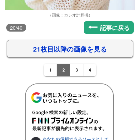
（画像：カシオ計算機）
記事に戻る
20
/40
21枚目以降の画像を見る
1
2
3
4