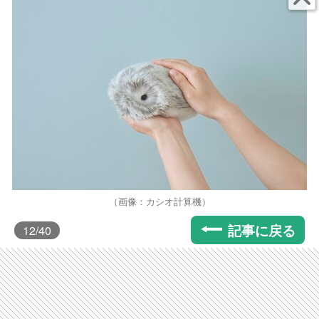
（画像：カシオ計算機）
記事に戻る
12
/40