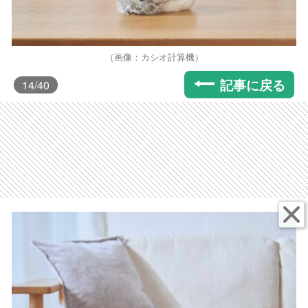
（画像：カシオ計算機）
記事に戻る
14
/40