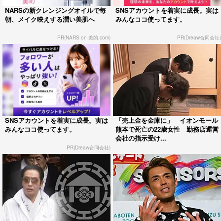
NARSの新クレンジングオイルで毎
SNSアカウントを着実に成長。実は
朝、メイク映えする潤い美肌へ
みんなココ使ってます。
PR(NARS on 美的.com)
PR(Dreaw合同会社)
SNSアカウントを着実に成長。実は
「売上金を金庫に」 イオンモール
みんなココ使ってます。
熊本で死亡の22歳女性 勤務店運営
会社の指示受け...
PR(Dreaw合同会社)