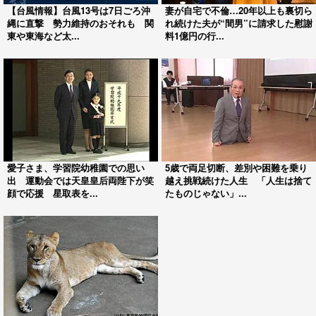
【台風情報】台風13号は7日ごろ沖
妻が自宅で不倫…20年以上も裏切ら
縄に直撃 勢力維持のおそれも 関
れ続けた夫が“間男”に請求した慰謝
東や東海など太...
料1億円の行...
愛子さま、学習院幼稚園での思い
5歳で両足切断、差別や困難を乗り
出 運動会では天皇皇后両陛下が笑
越え挑戦続けた人生 「人生は捨て
顔で応援 星取表を...
たものじゃない」...