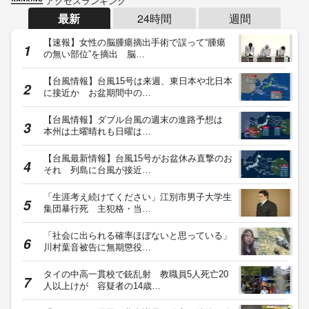
アクセスランキング
最新
24時間
週間
【速報】女性の脳腫瘍摘出手術で誤って“腫瘍
の無い部位”を摘出 脳…
【台風情報】台風15号は来週、東日本や北日本
に接近か お盆期間中の…
【台風情報】ダブル台風の週末の進路予想は
本州は土曜晴れも日曜は…
【台風最新情報】台風15号がお盆休み直撃のお
それ 列島に台風が接近…
「生涯考え続けてください」江別市男子大学生
集団暴行死 主犯格・当…
「社会に出られる確率ほぼないと思っている」
川村葉音被告に無期懲役…
タイの中高一貫校で銃乱射 教職員5人死亡20
人以上けが 容疑者の14歳…