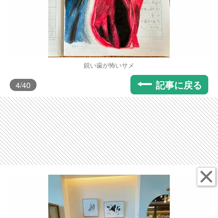
鋭い歯が怖いサメ
記事に戻る
4
/40