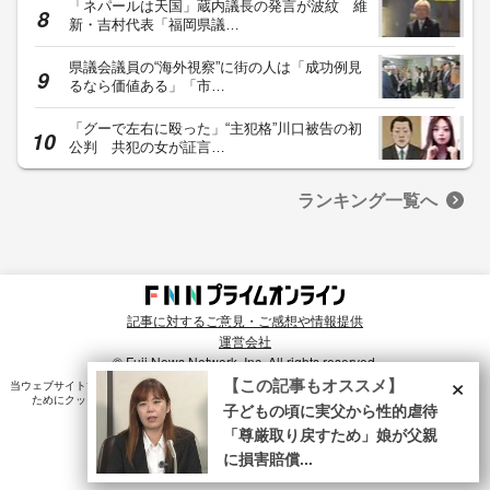
「ネパールは天国」蔵内議長の発言が波紋 維
新・吉村代表「福岡県議…
県議会議員の“海外視察”に街の人は「成功例見
るなら価値ある」「市…
「グーで左右に殴った」“主犯格”川口被告の初
公判 共犯の女が証言…
ランキング一覧へ
記事に対するご意見・ご感想や情報提供
運営会社
© Fuji News Network, Inc. All rights reserved.
×
【この記事もオススメ】
当ウェブサイトでは、ユーザのニーズ・興味・関⼼に合致したコンテンツや広告配信を提供する
ためにクッキーを使⽤しています。詳細は、
プライバシーポリシー
をご確認ください。
子どもの頃に実父から性的虐待
「尊厳取り戻すため」娘が父親
に損害賠償...