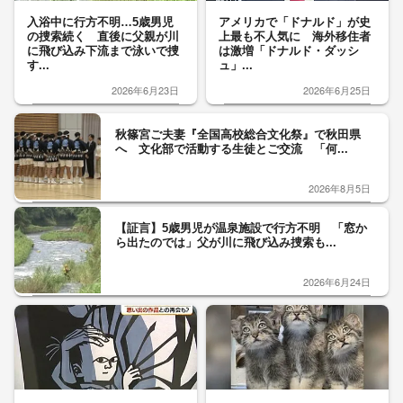
入浴中に行方不明…5歳男児
アメリカで「ドナルド」が史
の捜索続く 直後に父親が川
上最も不人気に 海外移住者
に飛び込み下流まで泳いで捜
は激増「ドナルド・ダッシ
す...
ュ」...
2026年6月23日
2026年6月25日
秋篠宮ご夫妻『全国高校総合文化祭』で秋田県
へ 文化部で活動する生徒とご交流 「何...
2026年8月5日
【証言】5歳男児が温泉施設で行方不明 「窓か
ら出たのでは」父が川に飛び込み捜索も...
2026年6月24日