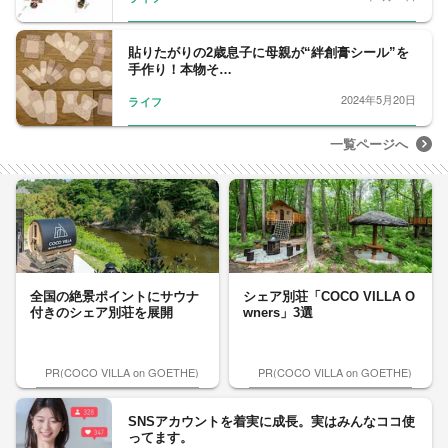
貼りたがりの2歳息子に母親が“絆創膏シール”を
手作り！本物そ…
2024年5月20日
ライフ
一覧ページへ
全国の絶景ポイントにサウナ
シェア別荘「COCO VILLA O
付きのシェア別荘を展開
wners」3選
PR(COCO VILLA on GOETHE)
PR(COCO VILLA on GOETHE)
SNSアカウントを着実に成長。実はみんなココ使
ってます。