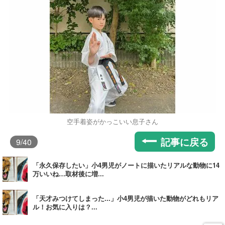
空手着姿がかっこいい息子さん
記事に戻る
9
/40
「永久保存したい」小4男児がノートに描いたリアルな動物に14
万いいね…取材後に増...
「天才みつけてしまった...」小4男児が描いた動物がどれもリア
ル！お気に入りは？...