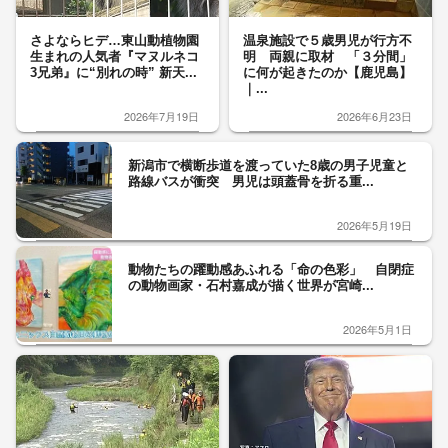
さよならヒデ…東山動植物園
温泉施設で５歳男児が行方不
生まれの人気者『マヌルネコ
明 両親に取材 「３分間」
3兄弟』に“別れの時” 新天...
に何が起きたのか【鹿児島】
｜...
2026年7月19日
2026年6月23日
新潟市で横断歩道を渡っていた8歳の男子児童と
路線バスが衝突 男児は頭蓋骨を折る重...
2026年5月19日
動物たちの躍動感あふれる「命の色彩」 自閉症
の動物画家・石村嘉成が描く世界が宮崎...
2026年5月1日