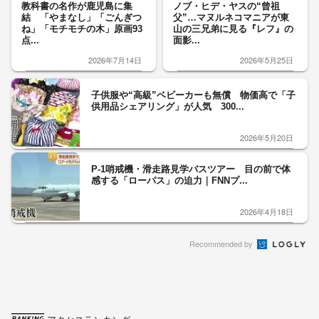
教科書の名作が鹿児島に集
ノブ・ヒデ・ヤスの“曾祖
結 「やまなし」「ごんぎつ
父”…マヌルネコマニアが東
ね」「モチモチの木」原画93
山の三兄弟に見る『レフ』の
点...
面影...
2026年7月14日
2026年5月25日
子供服や“高級”ベビーカーも無償 物価高で「子
供用品シェアリング」が人気 300...
2026年5月20日
P-1哨戒機・滑走路見学バスツアー 目の前で体
感する「ローパス」の迫力｜FNNプ...
2026年4月18日
Recommended by