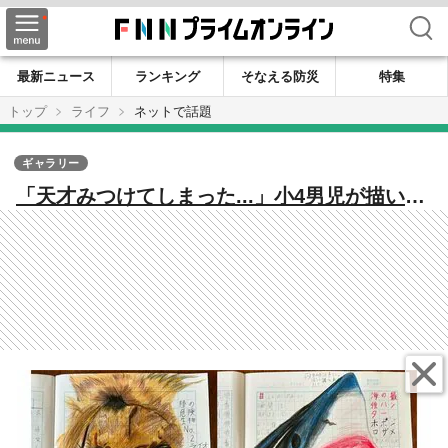
検索
最新ニュース
ランキング
そなえる防災
特集
トップ
ライフ
ネットで話題
ギャラリー
「天才みつけてしまった...」小4男児が描いた
動物がどれもリアル！お気に入りは？迫力あ
る作品をいろいろ見せてもらった