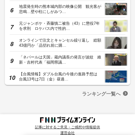
地震発生時の熊本城内部の映像公開 観光客が
悲鳴…壁や柱にしがみつ…
元ジャンポケ・斉藤慎二被告（43）に懲役7年
を求刑 ロケバス内で性的…
オンラインで注文とキャンセル繰り返し 総額
43億円か「品切れ前に購…
「ネパールは天国」蔵内議長の発言が波紋 維
新・吉村代表「福岡県議…
【台風情報】ダブル台風の今後の進路予想は
台風13号は7日（金）昼過…
ランキング一覧へ
記事に対するご意見・ご感想や情報提供
運営会社