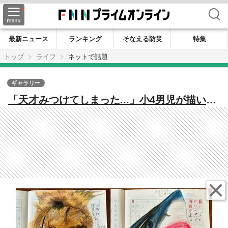
検索
最新ニュース
ランキング
そなえる防災
特集
トップ
ライフ
ネットで話題
ギャラリー
「天才みつけてしまった...」小4男児が描いた
動物がどれもリアル！お気に入りは？迫力あ
る作品をいろいろ見せてもらった