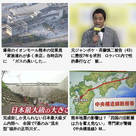
爆発のイオンモール熊本の従業員
元ジャンポケ・斉藤慎二被告（43）
「家族連れが多く来店」当時店内
に懲役7年を求刑 ロケバス内で性
に 「ガスの臭いした...
的暴行など 被...
完成前しか見られない日本最大級ダ
熊本地震の影響は？「四国の活断層
ム内部へ 全国で7基のみ“流水
は力を蓄え危ない」 専門家が警鐘
型”福井の足羽川ダ...
《中央構造線》M...