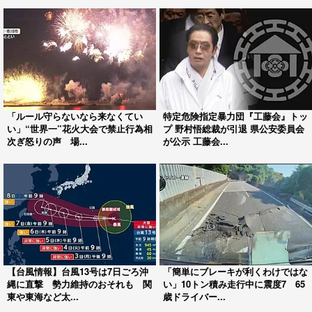
「ルール守らないなら来なくてい
特定危険指定暴力団『工藤会』トッ
い」“世界一”花火大会で禁止行為相
プ 野村悟総裁が引退 県公安委員会
次ぎ怒りの声 場...
が公示 工藤会...
【台風情報】台風13号は7日ごろ沖
「簡単にブレーキが利くわけではな
縄に直撃 勢力維持のおそれも 関
い」10トン積み走行中に震度7 65
東や東海など太...
歳ドライバー...