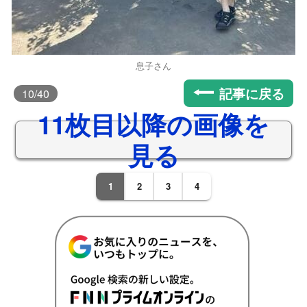
息子さん
記事に戻る
10
/40
11枚目以降の画像を
見る
1
2
3
4