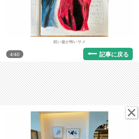
鋭い歯が怖いサメ
記事に戻る
4
/40