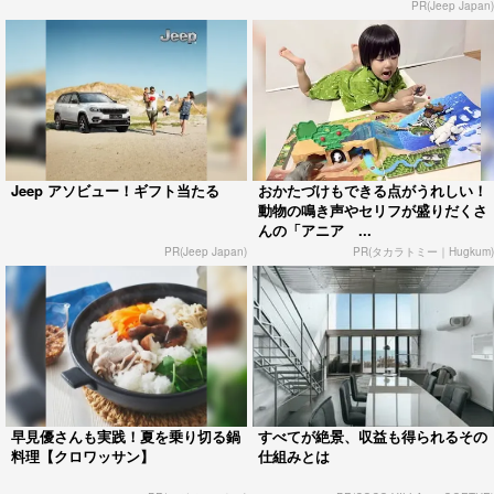
PR(Jeep Japan)
Jeep アソビュー！ギフト当たる
おかたづけもできる点がうれしい！
動物の鳴き声やセリフが盛りだくさ
んの「アニア ...
PR(Jeep Japan)
PR(タカラトミー｜Hugkum)
早見優さんも実践！夏を乗り切る鍋
すべてが絶景、収益も得られるその
料理【クロワッサン】
仕組みとは