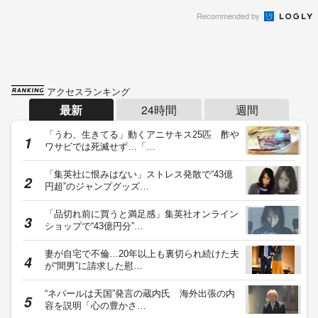
Recommended by
アクセスランキング
最新
24時間
週間
「うわ、生きてる」動くアニサキス25匹 酢や
ワサビでは死滅せず…「…
「集英社に恨みはない」ストレス発散で“43億
円超”のジャンプグッズ…
「品切れ前に買うと満足感」集英社オンライン
ショップで“43億円分”…
妻が自宅で不倫…20年以上も裏切られ続けた夫
が“間男”に請求した慰…
“ネパールは天国”発言の蔵内氏 海外出張の内
容を説明「心の豊かさ…