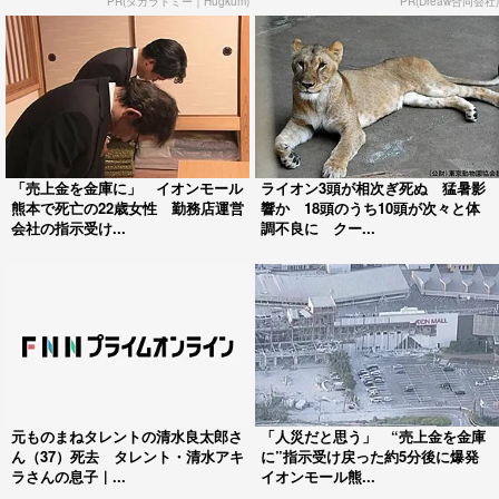
PR(タカラトミー｜Hugkum)
PR(Dreaw合同会社)
「売上金を金庫に」 イオンモール
ライオン3頭が相次ぎ死ぬ 猛暑影
熊本で死亡の22歳女性 勤務店運営
響か 18頭のうち10頭が次々と体
会社の指示受け...
調不良に クー...
元ものまねタレントの清水良太郎さ
「人災だと思う」 “売上金を金庫
ん（37）死去 タレント・清水アキ
に”指示受け戻った約5分後に爆発
ラさんの息子｜...
イオンモール熊...