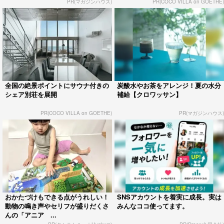
PR(マガジンハウス)
PR(COCO VILLA on GOETHE)
全国の絶景ポイントにサウナ付きの
炭酸水やお茶をアレンジ！夏の水分
シェア別荘を展開
補給【クロワッサン】
PR(COCO VILLA on GOETHE)
PR(マガジンハウス)
おかたづけもできる点がうれしい！
SNSアカウントを着実に成長。実は
動物の鳴き声やセリフが盛りだくさ
みんなココ使ってます。
んの「アニア ...