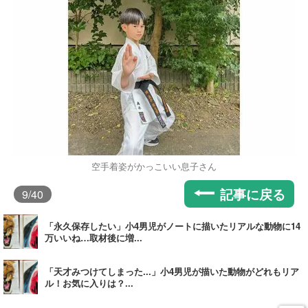
空手着姿がかっこいい息子さん
記事に戻る
9
/40
「永久保存したい」小4男児がノートに描いたリアルな動物に14
万いいね…取材後に増...
「天才みつけてしまった...」小4男児が描いた動物がどれもリア
ル！お気に入りは？...