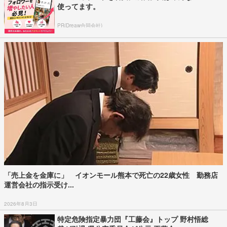
使ってます。
PR(Dreaw合同会社)
「売上金を金庫に」 イオンモール熊本で死亡の22歳女性 勤務店
運営会社の指示受け...
2026年8月3日
特定危険指定暴力団『工藤会』トップ 野村悟総