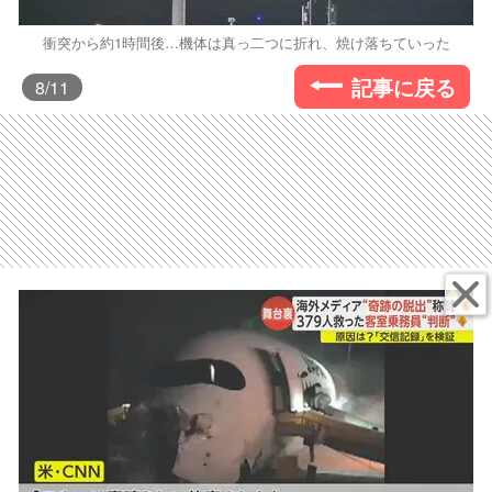
衝突から約1時間後…機体は真っ二つに折れ、焼け落ちていった
記事に戻る
8
/11