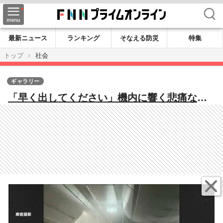
検索
最新ニュース
ランキング
そなえる防災
特集
トップ
社会
ギャラリー
「早く出してください」機内に響く悲痛な叫
び…“奇跡の脱出”海外メディアから称賛の声
「クルーは素晴らしい仕事をした」