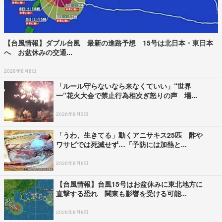
【台風情報】ダブル台風 最新の進路予想 15号は北日本・東日本
へ お盆休みの交通...
2026年8月8日
「ルール守らないなら来なくていい」“世界
一”花火大会で禁止行為相次ぎ怒りの声 場...
2026年8月3日
「うわ、生きてる」動くアニサキス25匹 酢や
ワサビでは死滅せず…「予防には加熱と...
2026年8月6日
【台風情報】台風15号はお盆休みに東北地方に
直撃する恐れ 関東も影響を受ける可能...
2026年8月8日