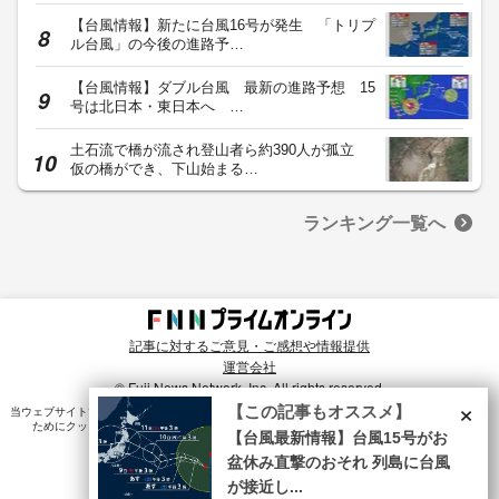
【台風情報】新たに台風16号が発生 「トリプ
ル台風」の今後の進路予…
【台風情報】ダブル台風 最新の進路予想 15
号は北日本・東日本へ …
土石流で橋が流され登山者ら約390人が孤立
仮の橋ができ、下山始まる…
ランキング一覧へ
記事に対するご意見・ご感想や情報提供
運営会社
© Fuji News Network, Inc. All rights reserved.
×
【この記事もオススメ】
当ウェブサイトでは、ユーザのニーズ・興味・関⼼に合致したコンテンツや広告配信を提供する
ためにクッキーを使⽤しています。詳細は、
プライバシーポリシー
をご確認ください。
【台風最新情報】台風15号がお
盆休み直撃のおそれ 列島に台風
が接近し...