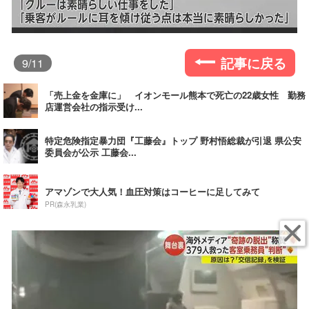
記事に戻る
9
/11
「売上金を金庫に」 イオンモール熊本で死亡の22歳女性 勤務
店運営会社の指示受け...
特定危険指定暴力団『工藤会』トップ 野村悟総裁が引退 県公安
委員会が公示 工藤会...
アマゾンで大人気！血圧対策はコーヒーに足してみて
PR(森永乳業)