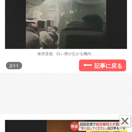
衝突直後、白い煙が広がる機内…
記事に戻る
2
/11