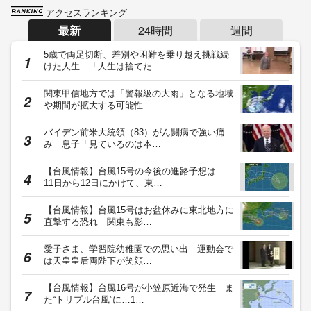
アクセスランキング
最新
24時間
週間
5歳で両足切断、差別や困難を乗り越え挑戦続
けた人生 「人生は捨てた…
関東甲信地方では「警報級の大雨」となる地域
や期間が拡大する可能性…
バイデン前米大統領（83）がん闘病で強い痛
み 息子「見ているのは本…
【台風情報】台風15号の今後の進路予想は
11日から12日にかけて、東…
【台風情報】台風15号はお盆休みに東北地方に
直撃する恐れ 関東も影…
愛子さま、学習院幼稚園での思い出 運動会で
は天皇皇后両陛下が笑顔…
【台風情報】台風16号が小笠原近海で発生 ま
た“トリプル台風”に…1…