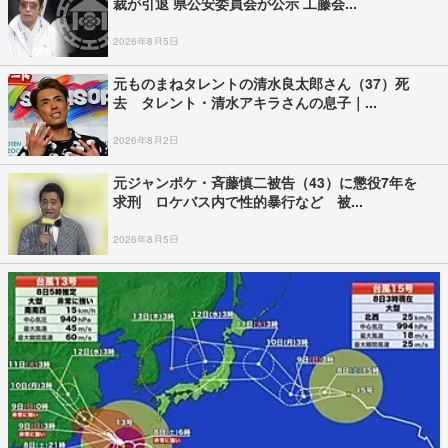
裁が引退 県公安委員会が公示 工藤会...
2026年8月5日
元ものまねタレントの清水良太郎さん（37）死
去 タレント・清水アキラさんの息子｜...
2026年8月2日
元ジャンポケ・斉藤慎二被告（43）に懲役7年を
求刑 ロケバス内で性的暴行など 被...
2026年8月5日