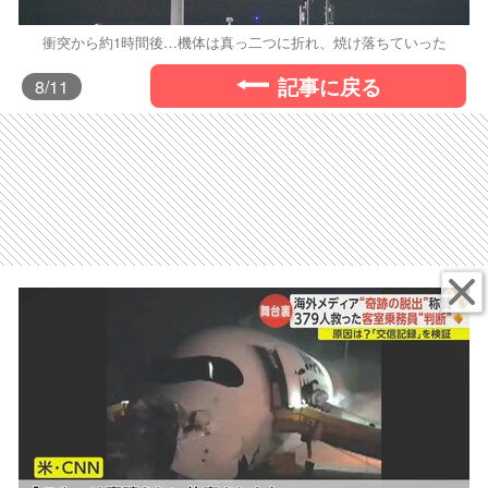
衝突から約1時間後…機体は真っ二つに折れ、焼け落ちていった
記事に戻る
8
/11