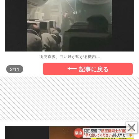
衝突直後、白い煙が広がる機内…
記事に戻る
2
/11