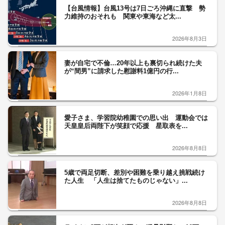
【台風情報】台風13号は7日ごろ沖縄に直撃 勢
力維持のおそれも 関東や東海など太...
2026年8月3日
妻が自宅で不倫…20年以上も裏切られ続けた夫
が“間男”に請求した慰謝料1億円の行...
2026年1月8日
愛子さま、学習院幼稚園での思い出 運動会では
天皇皇后両陛下が笑顔で応援 星取表を...
2026年8月8日
5歳で両足切断、差別や困難を乗り越え挑戦続け
た人生 「人生は捨てたものじゃない」...
2026年8月8日