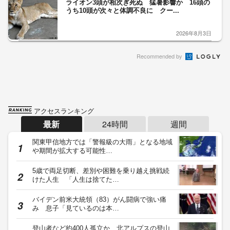
ライオン3頭が相次ぎ死ぬ 猛暑影響か 16頭の
うち10頭が次々と体調不良に クー...
2026年8月3日
Recommended by
アクセスランキング
最新
24時間
週間
関東甲信地方では「警報級の大雨」となる地域
や期間が拡大する可能性…
5歳で両足切断、差別や困難を乗り越え挑戦続
けた人生 「人生は捨てた…
バイデン前米大統領（83）がん闘病で強い痛
み 息子「見ているのは本…
登山者など約400人孤立か 北アルプスの登山