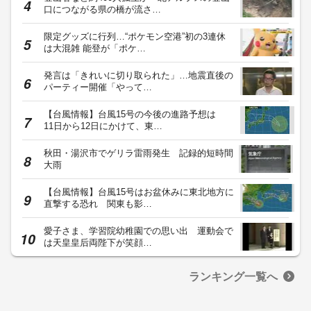
口につながる県の橋が流さ…
限定グッズに行列…“ポケモン空港”初の3連休
は大混雑 能登が「ポケ…
発言は「きれいに切り取られた」…地震直後の
パーティー開催「やって…
【台風情報】台風15号の今後の進路予想は
11日から12日にかけて、東…
秋田・湯沢市でゲリラ雷雨発生 記録的短時間
大雨
【台風情報】台風15号はお盆休みに東北地方に
直撃する恐れ 関東も影…
愛子さま、学習院幼稚園での思い出 運動会で
は天皇皇后両陛下が笑顔…
ランキング一覧へ