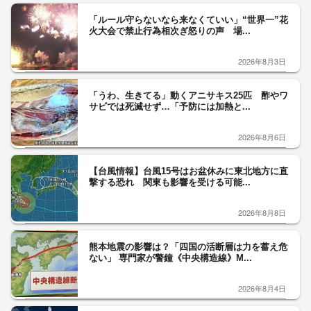
「ルール守らないなら来なくていい」“世界一”花
火大会で禁止行為相次ぎ怒りの声 場...
2026年8月3日
「うわ、生きてる」動くアニサキス25匹 酢やワ
サビでは死滅せず…「予防には加熱と...
2026年8月6日
【台風情報】台風15号はお盆休みに東北地方に直
撃する恐れ 関東も影響を受ける可能...
2026年8月8日
熊本地震の影響は？「四国の活断層は力を蓄え危
ない」 専門家が警鐘《中央構造線》M...
2026年8月4日