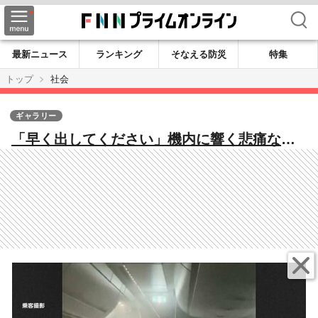
検索
最新ニュース
ランキング
そなえる防災
特集
トップ
社会
ギャラリー
「早く出してください」機内に響く悲痛な叫
び…“奇跡の脱出”海外メディアから称賛の声
「クルーは素晴らしい仕事をした」