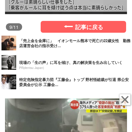
記事に戻る
9
/11
「売上金を金庫に」 イオンモール熊本で死亡の22歳女性 勤務
店運営会社の指示受け...
現場の「生の声」に耳を傾け、真の解決策を生み出していく
PR(dentsu Japan)
特定危険指定暴力団『工藤会』トップ 野村悟総裁が引退 県公安
委員会が公示 工藤会...