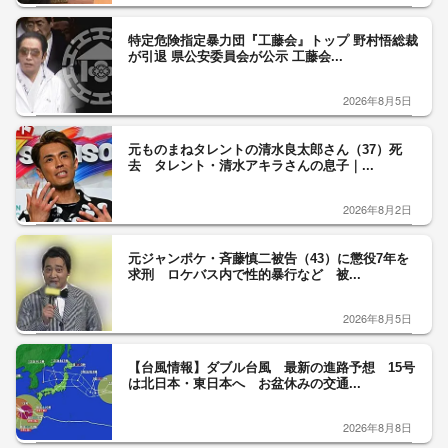
特定危険指定暴力団『工藤会』トップ 野村悟総裁
が引退 県公安委員会が公示 工藤会...
2026年8月5日
元ものまねタレントの清水良太郎さん（37）死
去 タレント・清水アキラさんの息子｜...
2026年8月2日
元ジャンポケ・斉藤慎二被告（43）に懲役7年を
求刑 ロケバス内で性的暴行など 被...
2026年8月5日
【台風情報】ダブル台風 最新の進路予想 15号
は北日本・東日本へ お盆休みの交通...
2026年8月8日