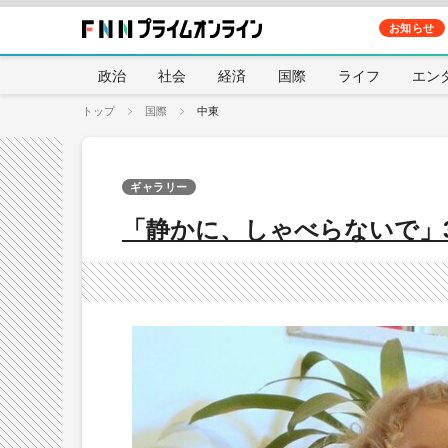
お知らせ
政治
社会
経済
国際
ライフ
エン
トップ
国際
中東
ギャラリー
「静かに、しゃべらないで」