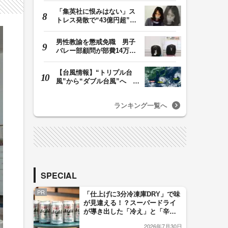
「集英社に恨みはない」ス
トレス発散で“43億円超”の
ジャンプグッズ…
男性教諭を懲戒免職 男子
バレー部顧問が部費14万円
余を私的流用…旅…
【台風情報】“トリプル台
風”から“ダブル台風”へ 13
号、15号とも…
ランキング一覧へ
SPECIAL
PR
「仕上げに3分冷凍庫DRY」で味
が見違える！？スーパードライ
が導き出した「冷え」と「辛
口」のおいしい関係 青く変化
2026年7月30日