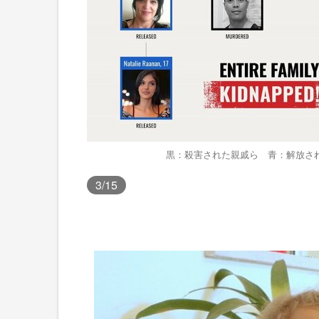
黒：殺害された親戚ら 青：解放さ
3
/15