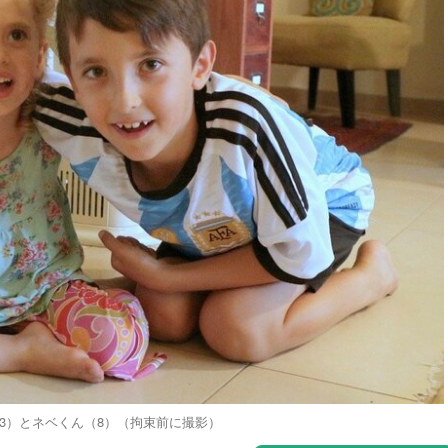
3）とネベくん（8）（拘束前に撮影）