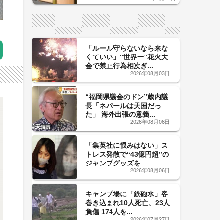
した「辛口カーブ」が飲み頃の
サイン！
「ルール守らないなら来な
くていい」“世界一”花火大
会で禁止行為相次ぎ...
2026年08月03日
“福岡県議会のドン”蔵内議
長「ネパールは天国だっ
た」 海外出張の意義...
2026年08月06日
「集英社に恨みはない」ス
トレス発散で“43億円超”の
ジャンプグッズを...
2026年08月06日
キャンプ場に「鉄砲水」客
巻き込まれ10人死亡、23人
負傷 174人を...
2026年07月27日