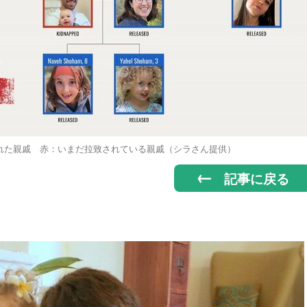
れた親戚 赤：いまだ拉致されている親戚（シラさん提供）
記事に戻る