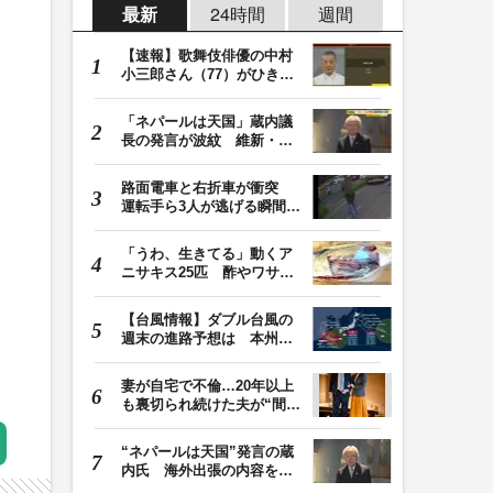
最新
24時間
週間
【速報】歌舞伎俳優の中村
小三郎さん（77）がひき逃
げ疑いで書類送検…
「ネパールは天国」蔵内議
長の発言が波紋 維新・吉
村代表「福岡県議…
路面電車と右折車が衝突
運転手ら3人が逃げる瞬間
車を置いて堂々と…
「うわ、生きてる」動くア
ニサキス25匹 酢やワサビ
では死滅せず…「…
【台風情報】ダブル台風の
週末の進路予想は 本州は
土曜晴れも日曜は…
妻が自宅で不倫…20年以上
も裏切られ続けた夫が“間
男”に請求した慰…
“ネパールは天国”発言の蔵
内氏 海外出張の内容を説
明「心の豊かさ…