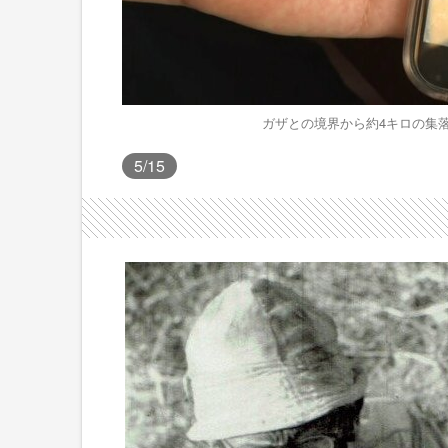
ガザとの境界から約4キロの集
5
/15