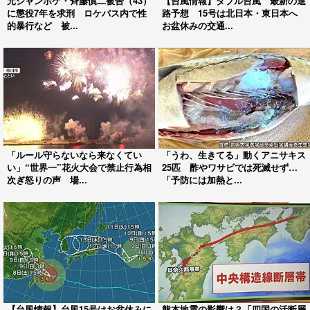
元ジャンポケ・斉藤慎二被告（43）
【台風情報】ダブル台風 最新の進
に懲役7年を求刑 ロケバス内で性
路予想 15号は北日本・東日本へ
的暴行など 被...
お盆休みの交通...
「ルール守らないなら来なくてい
「うわ、生きてる」動くアニサキス
い」“世界一”花火大会で禁止行為相
25匹 酢やワサビでは死滅せず…
次ぎ怒りの声 場...
「予防には加熱と...
【台風情報】台風15号はお盆休みに
熊本地震の影響は？「四国の活断層