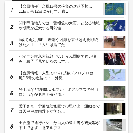
【台風情報】台風15号の今後の進路予想は
11日から12日にかけて、東…
関東甲信地方では「警報級の大雨」となる地域
や期間が拡大する可能性…
5歳で両足切断、差別や困難を乗り越え挑戦続
けた人生 「人生は捨てた…
バイデン前米大統領（83）がん闘病で強い痛
み 息子「見ているのは本…
【台風情報】大型で非常に強い“ノロノロ台
風”13号の進路は？ 沖縄…
登山者など約400人孤立か 北アルプスの登山
口につながる県の橋が流さ…
愛子さま、学習院幼稚園での思い出 運動会で
は天皇皇后両陛下が笑顔…
土石流で通行止め 数百人の登山者や観光客が
下山できず 北アルプス…