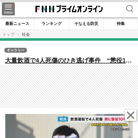
検索
最新ニュース
ランキング
そなえる防災
特集
トップ
社会
ギャラリー
大量飲酒で4人死傷のひき逃げ事件 “懲役10
年”の判決…遺族は「これが殺人事件やったら
もっと重たくなるのに何が違うん」