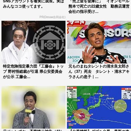
SNSアカウントを着実に成長。実は
「売上金を金庫に」 イオンモール
みんなココ使ってます。
熊本で死亡の22歳女性 勤務店運営
会社の指示受け...
PR(Dreaw合同会社)
特定危険指定暴力団『工藤会』トッ
元ものまねタレントの清水良太郎さ
プ 野村悟総裁が引退 県公安委員会
ん（37）死去 タレント・清水アキ
が公示 工藤会...
ラさんの息子｜...