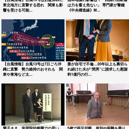
東北地方に直撃する恐れ 関東も影
は力を蓄え危ない」 専門家が警鐘
響を受ける可能...
《中央構造線》M...
【台風情報】台風13号は7日ごろ沖
妻が自宅で不倫…20年以上も裏切ら
縄に直撃 勢力維持のおそれも 関
れ続けた夫が“間男”に請求した慰謝
東や東海など太...
料1億円の行...
愛子さま、学習院幼稚園での思い
5歳で両足切断、差別や困難を乗り