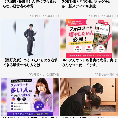
【見城徹×藤田晋】AI時代でも変わ
GOETHEとFINCHIがタッグを組
らない経営者の本質
み、新メディアを創設
PR(FINCHI on GOETHE)
PR(FINCHI on GOETHE)
【西野亮廣】つくりたいものを追求
SNSアカウントを着実に成長。実は
できる環境の作り方とは
みんなココ使ってます。
PR(FINCHI on GOETHE)
PR(Dreaw合同会社)