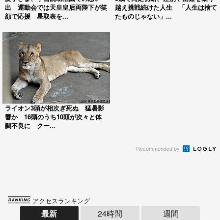
出 運動会では天皇皇后両陛下が笑
越え挑戦続けた人生 「人生は捨て
顔で応援 星取表を...
たものじゃない」...
ライオン3頭が相次ぎ死ぬ 猛暑影
響か 16頭のうち10頭が次々と体
調不良に クー...
Recommended by
アクセスランキング
最新
24時間
週間