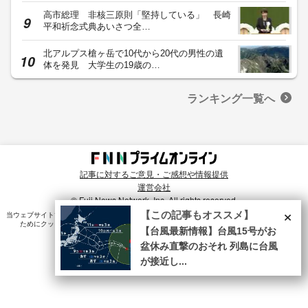
高市総理 非核三原則「堅持している」 長崎
平和祈念式典あいさつ全…
北アルプス槍ヶ岳で10代から20代の男性の遺
体を発見 大学生の19歳の…
ランキング一覧へ
記事に対するご意見・ご感想や情報提供
運営会社
© Fuji News Network, Inc. All rights reserved.
×
【この記事もオススメ】
当ウェブサイトでは、ユーザのニーズ・興味・関⼼に合致したコンテンツや広告配信を提供する
ためにクッキーを使⽤しています。詳細は、
プライバシーポリシー
をご確認ください。
【台風最新情報】台風15号がお
盆休み直撃のおそれ 列島に台風
が接近し...