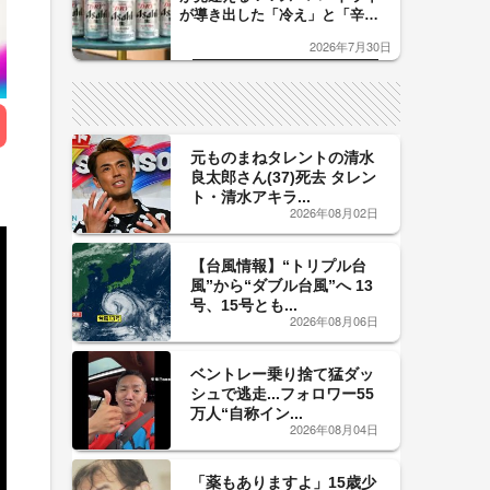
が導き出した「冷え」と「辛
口」のおいしい関係 青く変化
2026年7月30日
した「辛口カーブ」が飲み頃の
サイン！
元ものまねタレントの清水
良太郎さん(37)死去 タレン
ト・清水アキラ...
2026年08月02日
【台風情報】“トリプル台
風”から“ダブル台風”へ 13
号、15号とも...
2026年08月06日
ベントレー乗り捨て猛ダッ
シュで逃走...フォロワー55
万人“自称イン...
2026年08月04日
「薬もありますよ」15歳少