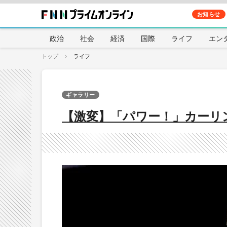
お知らせ
政治
社会
経済
国際
ライフ
エン
トップ
ライフ
ギャラリー
【激変】「パワー！」カーリ