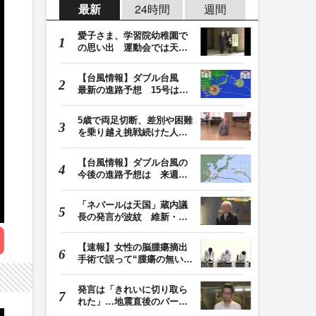
最新
24時間
週間
愛子さま、学習院幼稚園で
の思い出 運動会では天皇
皇后両陛下が笑顔…
【台風情報】ダブル台風
最新の進路予想 15号は北
日本・東日本へ …
5歳で両足切断、差別や困難
を乗り越え挑戦続けた人
生 「人生は捨てた…
【台風情報】ダブル台風の
今後の進路予想は 来週、
台風15号が北日本…
「ネパールは天国」蔵内議
長の発言が波紋 維新・吉
村代表「福岡県議…
【速報】女性の脳腫瘍摘出
手術で誤って“腫瘍の無い部
位”を摘出 脳…
発言は「きれいに切り取ら
れた」…地震直後のパーテ
ィー開催「やって…