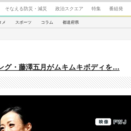
そなえる防災・減災
政治スクエア
特集
番組発
タメ
スポーツ
コラム
都道府県
ング・藤澤五月がムキムキボディを…