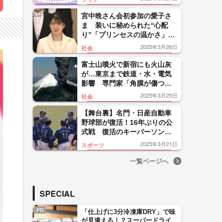
ント
宮中晩さん会初参加の愛子さ
ま 装いに秘められた“心配
り”「プリンセスの温かさ」歌
手・マルシア明かす“聞き上手
2025年3月26日
社会
っぷり”
富士山噴火で新宿にも火山灰
が…東京まで鉄道・水・電気
影響 専門家「角膜が傷つい
たり、呼吸器の疾患が悪化す
2025年3月25日
社会
る可能性」
【舞台裏】名門・日産自動車
野球部が復活！16年ぶりの公
式戦 復活のキーパーソン語
る“野球の重要性” 日産社員
2025年3月21日
スポーツ
「胸が熱く」
一覧ページへ
SPECIAL
PR
「仕上げに3分冷凍庫DRY」で味
が見違える！？スーパードライ