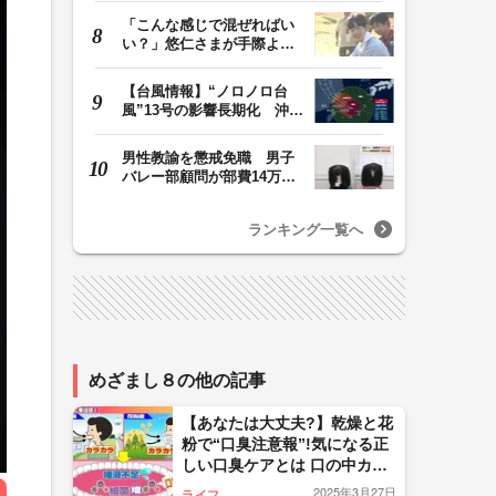
「こんな感じで混ぜればい
い？」悠仁さまが手際よく
豚汁を調理 同学…
【台風情報】“ノロノロ台
風”13号の影響長期化 沖縄
本島は暴風域続…
男性教諭を懲戒免職 男子
バレー部顧問が部費14万円
余を私的流用…旅…
ランキング一覧へ
めざまし８の他の記事
【あなたは大丈夫?】乾燥と花
粉で“口臭注意報”!気になる正
しい口臭ケアとは 口の中カラ
カラは黄色信号…唾液がポイ
2025年3月27日
ライフ