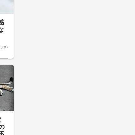
感
な
ラザ)
死
の
不