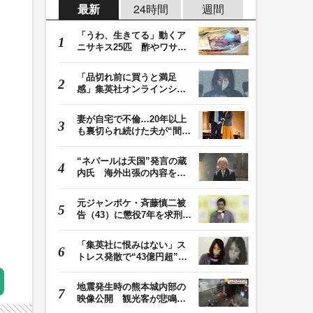
最新
24時間
週間
「うわ、生きてる」動くア
ニサキス25匹 酢やワサビ
では死滅せず…「…
「品切れ前に買うと満足
感」集英社オンラインショ
ップで“43億円分”…
妻が自宅で不倫…20年以上
も裏切られ続けた夫が“間
男”に請求した慰…
“ネパールは天国”発言の蔵
内氏 海外出張の内容を説
明「心の豊かさ…
元ジャンポケ・斉藤慎二被
告（43）に懲役7年を求刑
ロケバス内で性的…
「集英社に恨みはない」ス
トレス発散で“43億円超”の
ジャンプグッズ…
地震発生時の熊本城内部の
映像公開 観光客が悲鳴…
壁や柱にしがみつ…