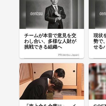
チームが本音で意見を交
現状
わし合い、多様な人財が
勢で
挑戦できる組織へ
せる
PR(dentsu Japan)