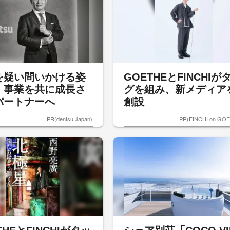
を疑い問いかける姿
GOETHEとFINCHIが
、事業を共に成長さ
グを組み、新メディア
パートナーへ
創設
PR(dentsu Japan)
PR(FINCHI on GO