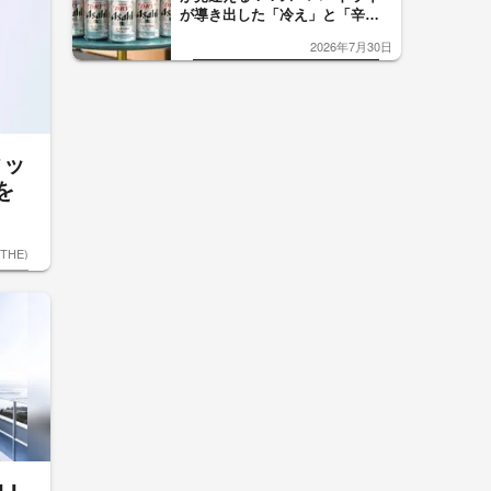
が導き出した「冷え」と「辛
口」のおいしい関係 青く変化
2026年7月30日
した「辛口カーブ」が飲み頃の
サイン！
タッ
を
ETHE)