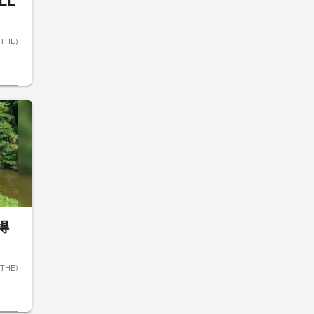
LL
THE)
得
THE)