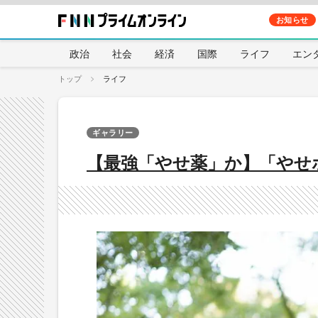
お知らせ
政治
社会
経済
国際
ライフ
エン
トップ
ライフ
ギャラリー
【最強「やせ薬」か】「やせホル