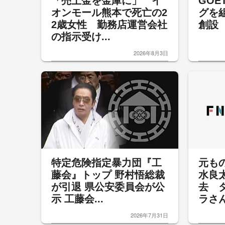
「売上金を金庫に」 イ
GOE
オンモール熊本で死亡の2
グを
2歳女性 勤務店運営会社
創設
の指示受け...
2026年8月3日
特定危険指定暴力団『工
元も
藤会』トップ 野村悟総裁
水良
が引退 県公安委員会が公
去 
示 工藤会...
ラさん
2026年7月31日