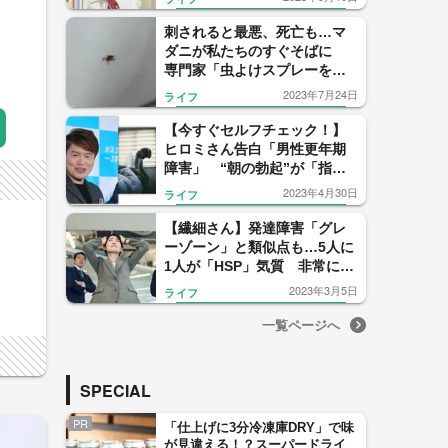
り”ありませんか？」
刺されると最悪、死亡も…マ
ダニが私たちのすぐそばに
専門家「虫よけスプレーをす
りこんで」
2023年7月24日
ライフ
【今すぐセルフチェック！】
ヒロミさん告白「男性更年期
障害」 “朝の勃起”が「指
標」に…放置すると“命に関わ
2023年4月30日
ライフ
る病気”も
【繊細さん】発達障害「グレ
ーゾーン」と類似点も…5人に
1人が「HSP」気質 非常に敏
感で “生きづらさ”
2023年3月5日
ライフ
一覧ページへ
SPECIAL
PR
「仕上げに3分冷凍庫DRY」で味
が見違える！？スーパードライ