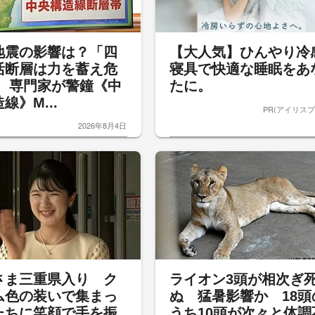
地震の影響は？「四
【大人気】ひんやり冷
活断層は力を蓄え危
寝具で快適な睡眠をあ
」 専門家が警鐘《中
たに。
線》M...
PR(アイリスプ
2026年8月4日
さま三重県入り ク
ライオン3頭が相次ぎ
ム色の装いで集まっ
ぬ 猛暑影響か 18頭
たちに笑顔で手を振
うち10頭が次々と体調