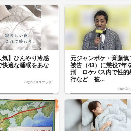
人気】ひんやり冷感
元ジャンポケ・斉藤慎
で快適な睡眠をあな
被告（43）に懲役7年
。
刑 ロケバス内で性的
行など 被...
PR(アイリスプラザ)
2026年