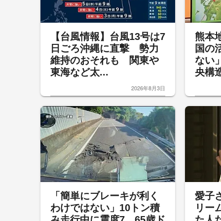
【台風情報】台風13号は7
熊本
日ごろ沖縄に直撃 勢力
国の
維持のおそれも 関東や
ない
東海など太...
央構造
2026年8月3日
「簡単にブレーキが利く
愛子
わけではない」10トン積
リー
み走行中に震度7 65歳ド
た人