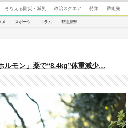
そなえる防災・減災
政治スクエア
特集
番組発
タメ
スポーツ
コラム
都道府県
モン」薬で“8.4kg”体重減少…