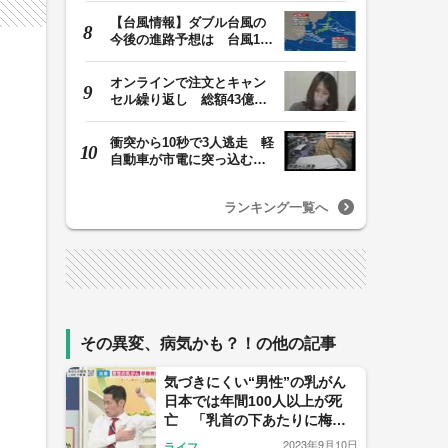
【台風情報】ダブル台風の
今後の進路予想は 台風13
号は7日（金）昼過…
オンラインで注文とキャン
セル繰り返し 総額43億円
か「品切れ前に購…
衝突から10秒で3人逃走 軽
自動車が市電に突っ込む一
部始終をドラレコ…
ランキング一覧へ
その異変、病気かも？！の他の記事
気づきにくい“男性”の乳がん
日本では年間100人以上が死
亡 「乳首の下あたりに梅干
しの種のような硬い“しこ
2023年9月10日
ライフ