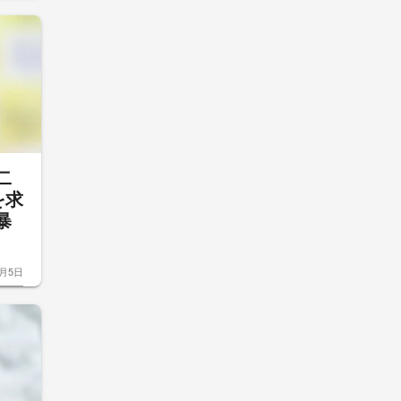
二
を求
暴
8月5日