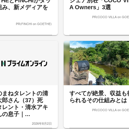
THEとFINCHIがタッ
シェア別荘「COCO VI
組み、新メディアを
A Owners」3選
PR(COCO VILLA on GOE
PR(FINCHI on GOETHE)
のまねタレントの清
すべてが絶景、収益も
太郎さん（37）死
られるその仕組みとは
タレント・清水アキ
PR(COCO VILLA on GOE
の息子｜...
2026年8月2日