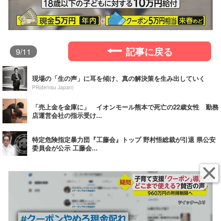
記事に戻る
9
/11
現場の「生の声」に耳を傾け、真の解決策を生み出していく
PR(dentsu Japan)
「売上金を金庫に」 イオンモール熊本で死亡の22歳女性 勤務
店運営会社の指示受け...
特定危険指定暴力団『工藤会』トップ 野村悟総裁が引退 県公安
委員会が公示 工藤会...