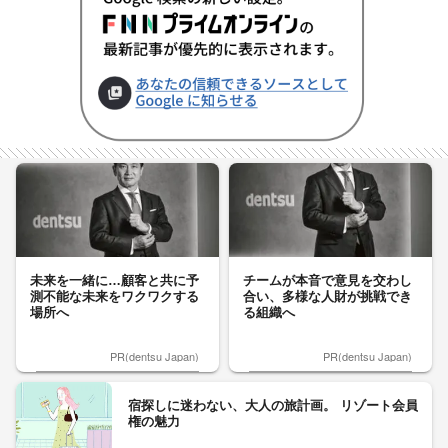
未来を一緒に…顧客と共に予
チームが本音で意見を交わし
測不能な未来をワクワクする
合い、多様な人財が挑戦でき
場所へ
る組織へ
PR(dentsu Japan)
PR(dentsu Japan)
宿探しに迷わない、大人の旅計画。 リゾート会員
権の魅力