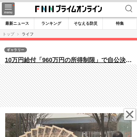
検索
最新ニュース
ランキング
そなえる防災
特集
トップ
ライフ
ギャラリー
10万円給付「960万円の所得制限」で自公決着
も…半分はクーポン支給に子育て世帯から賛
否の声