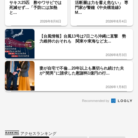
サキス25匹 酢やワサビでは
活断層は力を蓄え危ない」 専
死滅せず…「予防には加熱
門家が警鐘《中央構造線》
と...
M...
2026年8月6日
2026年8月4日
【台風情報】台風13号は7日ごろ沖縄に直撃 勢
力維持のおそれも 関東や東海など太...
2026年8月3日
妻が自宅で不倫…20年以上も裏切られ続けた夫
が“間男”に請求した慰謝料1億円の行...
2026年1月8日
Recommended by
アクセスランキング