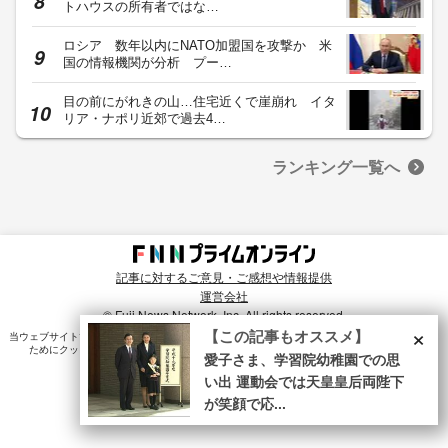
トハウスの所有者ではな…
ロシア 数年以内にNATO加盟国を攻撃か 米
国の情報機関が分析 プー…
目の前にがれきの山…住宅近くで崖崩れ イタ
リア・ナポリ近郊で過去4…
ランキング一覧へ
記事に対するご意見・ご感想や情報提供
運営会社
© Fuji News Network, Inc. All rights reserved.
×
【この記事もオススメ】
当ウェブサイトでは、ユーザのニーズ・興味・関⼼に合致したコンテンツや広告配信を提供する
ためにクッキーを使⽤しています。詳細は、
プライバシーポリシー
をご確認ください。
愛子さま、学習院幼稚園での思
い出 運動会では天皇皇后両陛下
が笑顔で応...