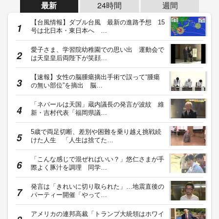
最新
24時間
週間
【台風情報】ダブル台風 最新の進路予想 15
号は北日本・東日本へ …
愛子さま、学習院幼稚園での思い出 運動会で
は天皇皇后両陛下が笑顔…
【速報】女性の脳腫瘍摘出手術で誤って“腫瘍
の無い部位”を摘出 脳…
「ネパールは天国」蔵内議長の発言が波紋 維
新・吉村代表「福岡県議…
5歳で両足切断、差別や困難を乗り越え挑戦続
けた人生 「人生は捨てた…
「こんな感じで混ぜればいい？」悠仁さまが手
際よく豚汁を調理 同学…
発言は「きれいに切り取られた」…地震直後の
パーティー開催「やって…
アメリカの連邦高裁「トランプ大統領はホワイ