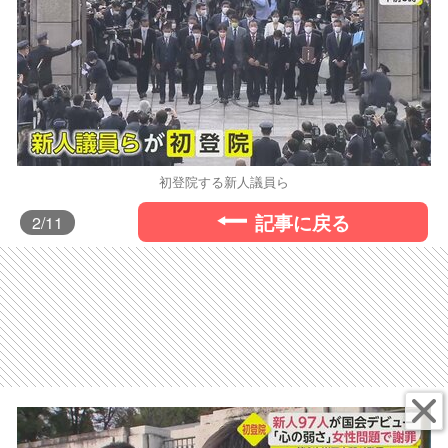
初登院する新人議員ら
記事に戻る
2
/11