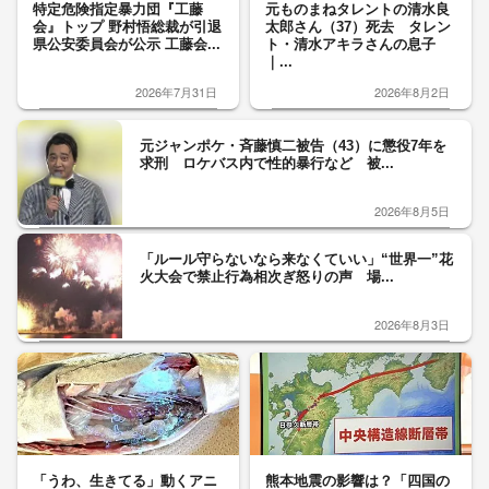
特定危険指定暴力団『工藤
元ものまねタレントの清水良
会』トップ 野村悟総裁が引退
太郎さん（37）死去 タレン
県公安委員会が公示 工藤会...
ト・清水アキラさんの息子
｜...
2026年7月31日
2026年8月2日
元ジャンポケ・斉藤慎二被告（43）に懲役7年を
求刑 ロケバス内で性的暴行など 被...
2026年8月5日
「ルール守らないなら来なくていい」“世界一”花
火大会で禁止行為相次ぎ怒りの声 場...
2026年8月3日
「うわ、生きてる」動くアニ
熊本地震の影響は？「四国の