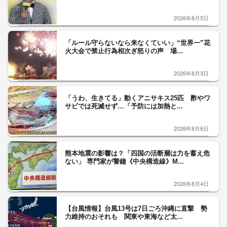
2026年8月5日
「ルール守らないなら来なくていい」“世界一”花
火大会で禁止行為相次ぎ怒りの声 場...
2026年8月3日
「うわ、生きてる」動くアニサキス25匹 酢やワ
サビでは死滅せず…「予防には加熱と...
2026年8月6日
熊本地震の影響は？「四国の活断層は力を蓄え危
ない」 専門家が警鐘《中央構造線》M...
2026年8月4日
【台風情報】台風13号は7日ごろ沖縄に直撃 勢
力維持のおそれも 関東や東海など太...