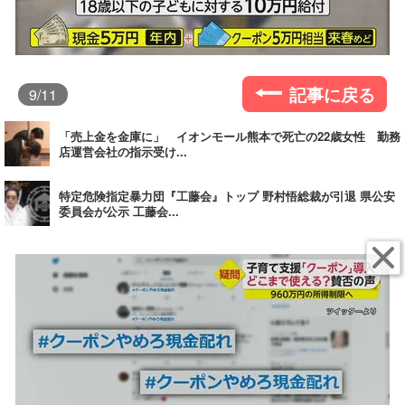
記事に戻る
9
/11
「売上金を金庫に」 イオンモール熊本で死亡の22歳女性 勤務
店運営会社の指示受け...
特定危険指定暴力団『工藤会』トップ 野村悟総裁が引退 県公安
委員会が公示 工藤会...