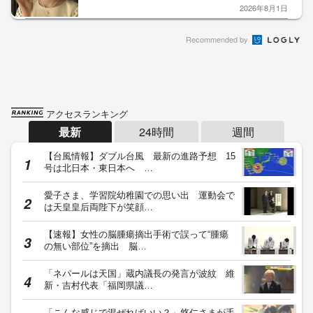
2026年8月1日
Recommended by
アクセスランキング
最新
24時間
週間
【台風情報】ダブル台風 最新の進路予想 15
号は北日本・東日本へ …
愛子さま、学習院幼稚園での思い出 運動会で
は天皇皇后両陛下が笑顔…
【速報】女性の脳腫瘍摘出手術で誤って“腫瘍
の無い部位”を摘出 脳…
「ネパールは天国」蔵内議長の発言が波紋 維
新・吉村代表「福岡県議…
「こんな感じで混ぜればいい？」悠仁さまが手