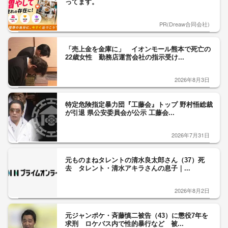
ってます。
PR(Dreaw合同会社)
「売上金を金庫に」 イオンモール熊本で死亡の
22歳女性 勤務店運営会社の指示受け...
2026年8月3日
特定危険指定暴力団『工藤会』トップ 野村悟総裁
が引退 県公安委員会が公示 工藤会...
2026年7月31日
元ものまねタレントの清水良太郎さん（37）死
去 タレント・清水アキラさんの息子｜...
2026年8月2日
元ジャンポケ・斉藤慎二被告（43）に懲役7年を
求刑 ロケバス内で性的暴行など 被...