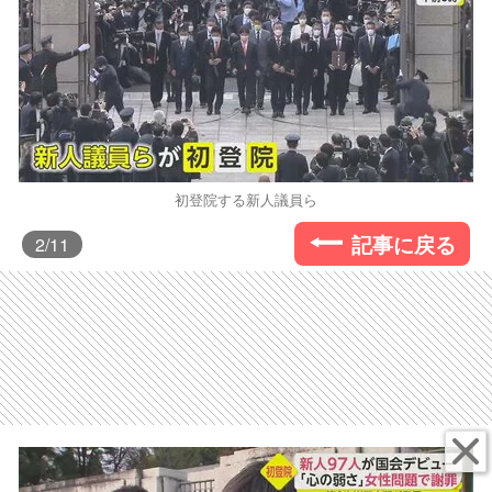
初登院する新人議員ら
記事に戻る
2
/11