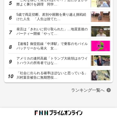
際よく豚汁を調理 同学…
5歳で両足切断、差別や困難を乗り越え挑戦続
けた人生 「人生は捨てた…
発言は「きれいに切り取られた」…地震直後の
パーティー開催「やって…
【速報】御堂筋線「中津駅」で乗客のモバイル
バッテリーから発火 女…
アメリカの連邦高裁「トランプ大統領はホワイ
トハウスの所有者ではな…
「社会に出られる確率ほぼないと思っている」
川村葉音被告に無期懲役…
ランキング一覧へ