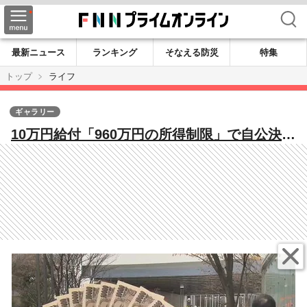
検索
最新ニュース
ランキング
そなえる防災
特集
トップ
ライフ
ギャラリー
10万円給付「960万円の所得制限」で自公決着
も…半分はクーポン支給に子育て世帯から賛
否の声