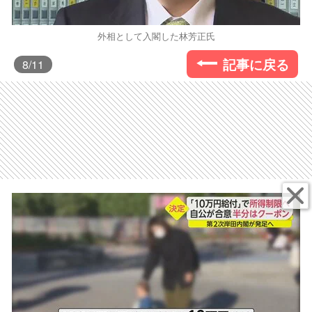
外相として入閣した林芳正氏
記事に戻る
8
/11