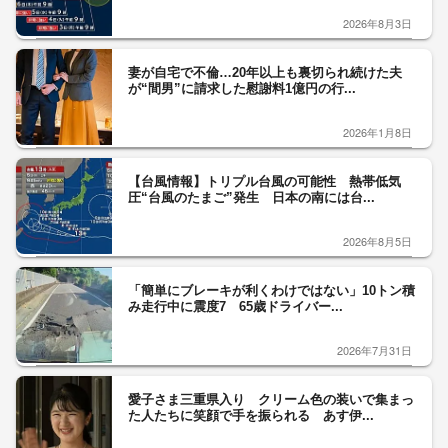
2026年8月3日
妻が自宅で不倫…20年以上も裏切られ続けた夫
が“間男”に請求した慰謝料1億円の行...
2026年1月8日
【台風情報】トリプル台風の可能性 熱帯低気
圧“台風のたまご”発生 日本の南には台...
2026年8月5日
「簡単にブレーキが利くわけではない」10トン積
み走行中に震度7 65歳ドライバー...
2026年7月31日
愛子さま三重県入り クリーム色の装いで集まっ
た人たちに笑顔で手を振られる あす伊...