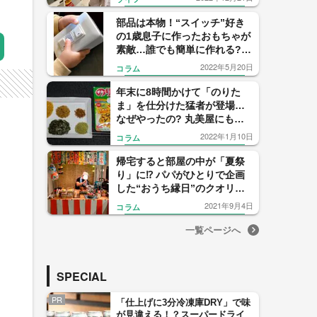
部品は本物！“スイッチ”好き
の1歳息子に作ったおもちゃが
素敵…誰でも簡単に作れる?
父親に聞いた
2022年5月20日
コラム
年末に8時間かけて「のりた
ま」を仕分けた猛者が登場…
なぜやったの? 丸美屋にも感
想を聞いてみた
2022年1月10日
コラム
帰宅すると部屋の中が「夏祭
り」に⁉ パパがひとりで企画
した“おうち縁日”のクオリテ
ィがすごい！
2021年9月4日
コラム
一覧ページへ
SPECIAL
PR
「仕上げに3分冷凍庫DRY」で味
が見違える！？スーパードライ