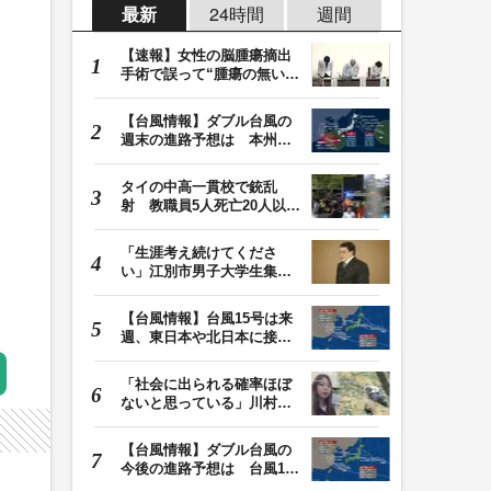
最新
24時間
週間
【速報】女性の脳腫瘍摘出
手術で誤って“腫瘍の無い部
位”を摘出 脳…
【台風情報】ダブル台風の
週末の進路予想は 本州は
土曜晴れも日曜は…
タイの中高一貫校で銃乱
射 教職員5人死亡20人以上
けが 容疑者の14歳…
「生涯考え続けてくださ
い」江別市男子大学生集団
暴行死 主犯格・当…
【台風情報】台風15号は来
週、東日本や北日本に接近
か お盆期間中の…
「社会に出られる確率ほぼ
ないと思っている」川村葉
音被告に無期懲役…
【台風情報】ダブル台風の
今後の進路予想は 台風13
号は9日（日）午後…