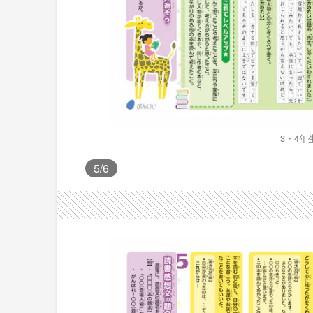
3・4
5
/6