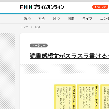
お知らせ
政治
社会
経済
国際
ライフ
エン
トップ
社会
ギャラリー
読書感想文がスラスラ書ける“