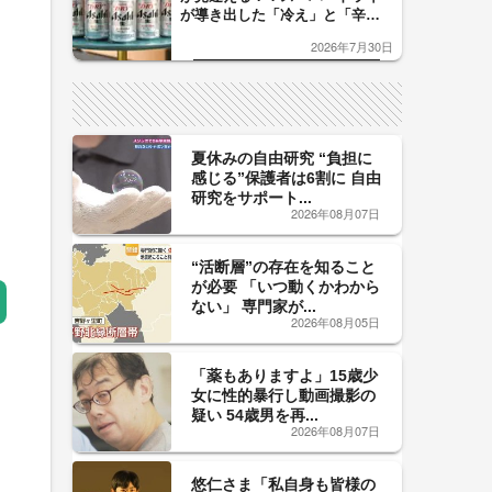
が導き出した「冷え」と「辛
口」のおいしい関係 青く変化
2026年7月30日
した「辛口カーブ」が飲み頃の
サイン！
夏休みの自由研究 “負担に
感じる”保護者は6割に 自由
研究をサポート...
2026年08月07日
“活断層”の存在を知ること
が必要 「いつ動くかわから
ない」 専門家が...
2026年08月05日
「薬もありますよ」15歳少
女に性的暴行し動画撮影の
疑い 54歳男を再...
2026年08月07日
悠仁さま「私自身も皆様の