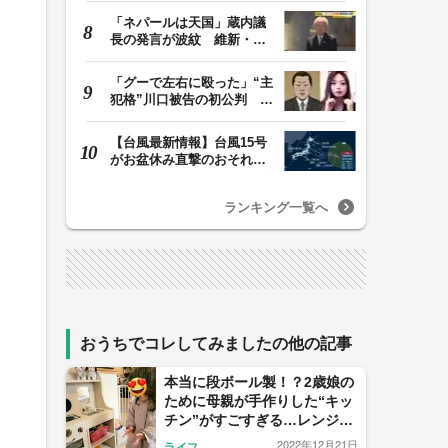
「ネパールは天国」蔵内議
長の発言が波紋 維新・吉
村代表「福岡県議…
「グーで左右に殴った」“主
犯格”川口被告の初公判 共
犯の女が証言…
【台風最新情報】台風15号
がお盆休み直撃のおそれ
列島に台風が接近…
ランキング一覧へ
おうちでコレしてみましたの他の記事
本当に段ボール製！？2歳娘の
ために母親が手作りした“キッ
チン”がすごすぎる…レンジ開
けるとライトも点灯
2022年12月21日
ライフ