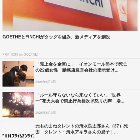
GOETHEとFINCHIがタッグを組み、新メディアを創設
PR(FINCHI on GOETHE)
「売上金を金庫に」 イオンモール熊本で死亡
の22歳女性 勤務店運営会社の指示受け...
2026年8月3日
「ルール守らないなら来なくていい」“世界
一”花火大会で禁止行為相次ぎ怒りの声 場...
2026年8月3日
元ものまねタレントの清水良太郎さん（37）死
去 タレント・清水アキラさんの息子｜...