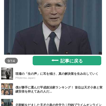
記事に戻る
9
/14
現場の「生の声」に耳を傾け、真の解決策を生み出していく
PR(dentsu Japan)
僕が勝手に選んだ平成政治家ランキング！ 首位は天才小泉と実
績安倍を抑えてあの人だ...
北朝鮮をだました天才小泉の外交力｜FNNプライムオンライン