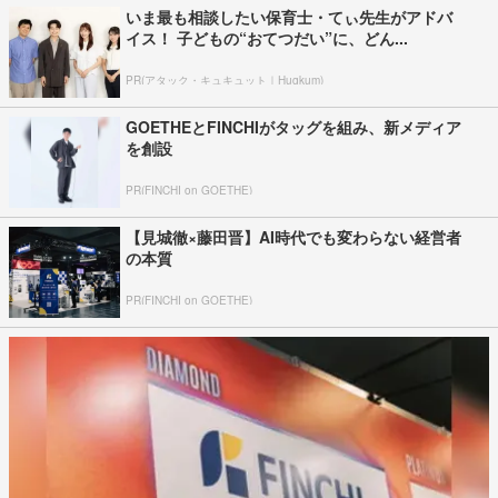
いま最も相談したい保育士・てぃ先生がアドバ
イス！ 子どもの“おてつだい”に、どん...
PR(アタック・キュキュット｜Hugkum)
GOETHEとFINCHIがタッグを組み、新メディア
を創設
PR(FINCHI on GOETHE)
【見城徹×藤田晋】AI時代でも変わらない経営者
の本質
PR(FINCHI on GOETHE)