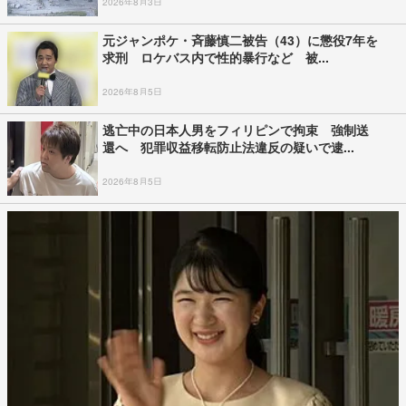
2026年8月3日
元ジャンポケ・斉藤慎二被告（43）に懲役7年を
求刑 ロケバス内で性的暴行など 被...
2026年8月5日
逃亡中の日本人男をフィリピンで拘束 強制送
還へ 犯罪収益移転防止法違反の疑いで逮...
2026年8月5日