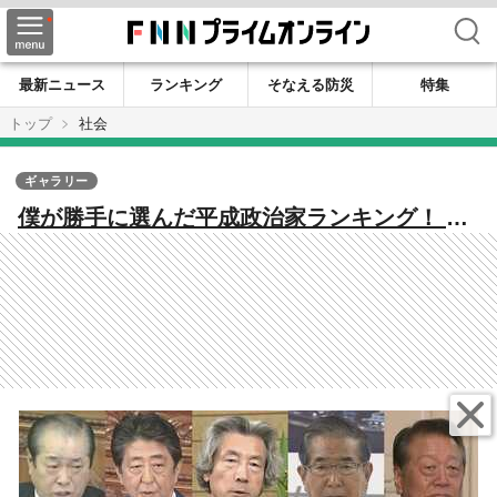
検索
最新ニュース
ランキング
そなえる防災
特集
トップ
社会
ギャラリー
僕が勝手に選んだ平成政治家ランキング！ 首
位は天才小泉と実績安倍を抑えてあの人だっ
た