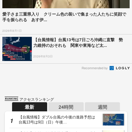
愛子さま三重県入り クリーム色の装いで集まった人たちに笑顔で
手を振られる あす伊...
2026年8月1日
【台風情報】台風13号は7日ごろ沖縄に直撃 勢
力維持のおそれも 関東や東海など太...
2026年8月3日
Recommended by
アクセスランキング
最新
24時間
週間
【台風情報】ダブル台風の今後の進路予想は
台風13号は9日（日）午後…