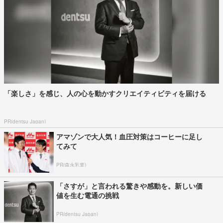
「楽しさ」を感じ、人の心を動かすクリエイティビティを届ける
PR(dentsu Japan)
アマゾンで大人気！血圧対策はコーヒーに足し
てみて
PR(森永乳業)
「さすが」と言われる驚きや感動を。新しい価
値を生む電通の挑戦
PR(dentsu Japan)