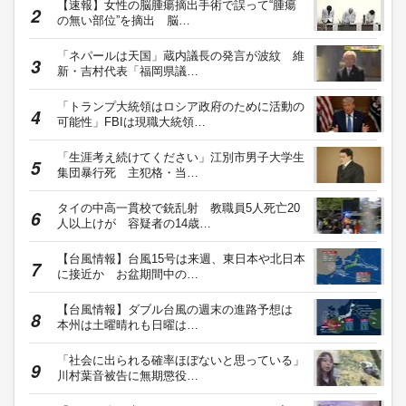
【速報】女性の脳腫瘍摘出手術で誤って“腫瘍
の無い部位”を摘出 脳…
「ネパールは天国」蔵内議長の発言が波紋 維
新・吉村代表「福岡県議…
「トランプ大統領はロシア政府のために活動の
可能性」FBIは現職大統領…
「生涯考え続けてください」江別市男子大学生
集団暴行死 主犯格・当…
タイの中高一貫校で銃乱射 教職員5人死亡20
人以上けが 容疑者の14歳…
【台風情報】台風15号は来週、東日本や北日本
に接近か お盆期間中の…
【台風情報】ダブル台風の週末の進路予想は
本州は土曜晴れも日曜は…
「社会に出られる確率ほぼないと思っている」
川村葉音被告に無期懲役…