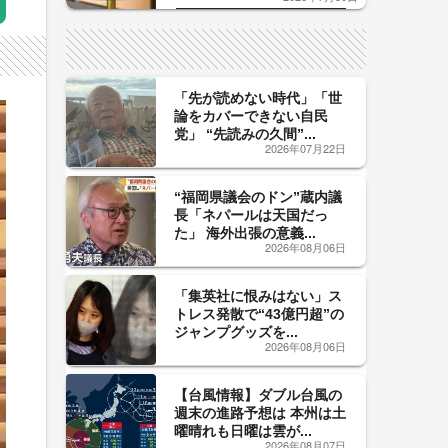
した「辛口カーブ」が飲み頃の
サイン！
「先が読めない時代」「世
論をカバーできない自民
党」 “先読みの久間”...
2026年07月22日
“福岡県議会のドン”蔵内議
長「ネパールは天国だっ
た」 海外出張の意義...
2026年08月06日
「集英社に恨みはない」ス
トレス発散で“43億円超”の
ジャンプグッズを...
2026年08月06日
【台風情報】ダブル台風の
週末の進路予想は 本州は土
曜晴れも日曜は雲が...
2026年08月07日