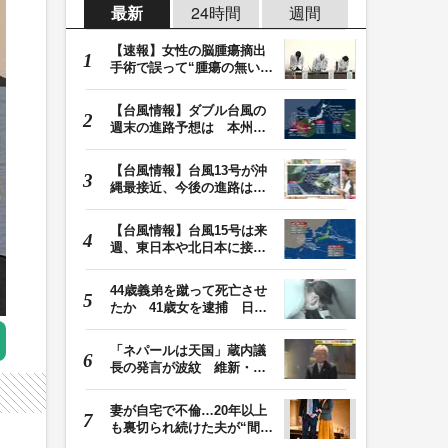
最新
24時間
週間
【速報】女性の脳腫瘍摘出
手術で誤って“腫瘍の無い部
位”を摘出 脳…
【台風情報】ダブル台風の
週末の進路予想は 本州は
土曜晴れも日曜は…
【台風情報】台風13号が沖
縄最接近、今後の進路は？
台風15号は「雨台…
【台風情報】台風15号は来
週、東日本や北日本に接近
か お盆期間中の…
44歳義弟を蹴って死亡させ
たか 41歳女を逮捕 日頃
から同じ敷地内の…
「ネパールは天国」蔵内議
長の発言が波紋 維新・吉
村代表「福岡県議…
妻が自宅で不倫…20年以上
も裏切られ続けた夫が“間
男”に請求した慰…