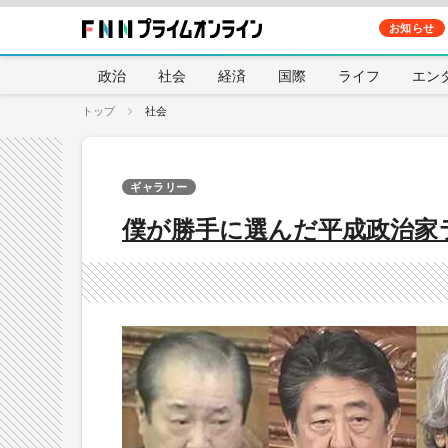
お知らせ
政治
社会
経済
国際
ライフ
エン
トップ
社会
ギャラリー
僕が勝手に選んだ平成政治家