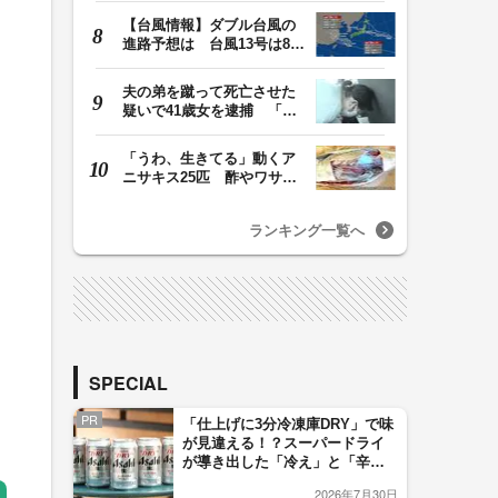
【台風情報】ダブル台風の
進路予想は 台風13号は8日
（土）正午には東…
夫の弟を蹴って死亡させた
疑いで41歳女を逮捕 「生
活態度に不満があ…
「うわ、生きてる」動くア
ニサキス25匹 酢やワサビ
では死滅せず…「…
ランキング一覧へ
SPECIAL
PR
「仕上げに3分冷凍庫DRY」で味
が見違える！？スーパードライ
が導き出した「冷え」と「辛
口」のおいしい関係 青く変化
2026年7月30日