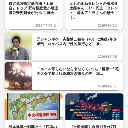
特定危険指定暴力団『工藤
元ものまねタレントの清水良
会』トップ 野村悟総裁が引退
太郎さん（37）死去 タレン
県公安委員会が公示 工藤会...
ト・清水アキラさんの息子
｜...
2026年7月31日
2026年8月2日
元ジャンポケ・斉藤慎二被告（43）に懲役7年を
求刑 ロケバス内で性的暴行など 被...
2026年8月5日
「ルール守らないなら来なくていい」“世界一”花
火大会で禁止行為相次ぎ怒りの声 場...
2026年8月3日
熊本地震の影響は？「四国の
【台風情報】台風13号は7日