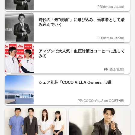
PR(dentsu Japan)
時代の「最"現場"」に飛び込み、当事者として踏
み込んでいく
PR(dentsu Japan)
アマゾンで大人気！血圧対策はコーヒーに足して
みて
PR(森永乳業)
シェア別荘「COCO VILLA Owners」3選
PR(COCO VILLA on GOETHE)