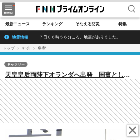
検索
最新ニュース
ランキング
そなえる防災
特集
地震情報
７日０６時５６分ころ、地震がありました。
トップ
社会
皇室
ギャラリー
天皇皇后両陛下オランダへ出発 国賓として
公式訪問 皇后さまは鮮やかなブルーの装い