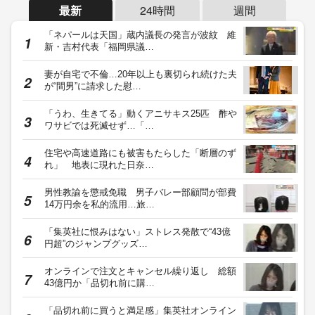
最新
24時間
週間
「ネパールは天国」蔵内議長の発言が波紋 維
新・吉村代表「福岡県議…
妻が自宅で不倫…20年以上も裏切られ続けた夫
が“間男”に請求した慰…
「うわ、生きてる」動くアニサキス25匹 酢や
ワサビでは死滅せず…「…
住宅や高速道路にも被害もたらした「断層のず
れ」 地表に現れた日奈…
男性教諭を懲戒免職 男子バレー部顧問が部費
14万円余を私的流用…旅…
「集英社に恨みはない」ストレス発散で“43億
円超”のジャンプグッズ…
オンラインで注文とキャンセル繰り返し 総額
43億円か「品切れ前に購…
「品切れ前に買うと満足感」集英社オンライン