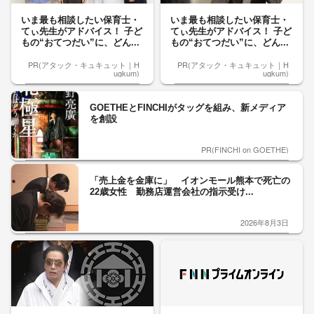
いま最も相談したい保育士・
いま最も相談したい保育士・
てぃ先生がアドバイス！ 子ど
てぃ先生がアドバイス！ 子ど
もの“おてつだい”に、どん...
もの“おてつだい”に、どん...
PR(アタック・キュキュット｜H
PR(アタック・キュキュット｜H
ugkum)
ugkum)
GOETHEとFINCHIがタッグを組み、新メディア
を創設
PR(FINCHI on GOETHE)
「売上金を金庫に」 イオンモール熊本で死亡の
22歳女性 勤務店運営会社の指示受け...
2026年8月3日