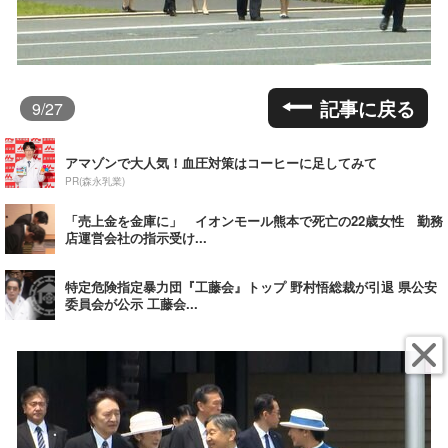
記事に戻る
9
/27
アマゾンで大人気！血圧対策はコーヒーに足してみて
PR(森永乳業)
「売上金を金庫に」 イオンモール熊本で死亡の22歳女性 勤務
店運営会社の指示受け...
特定危険指定暴力団『工藤会』トップ 野村悟総裁が引退 県公安
委員会が公示 工藤会...