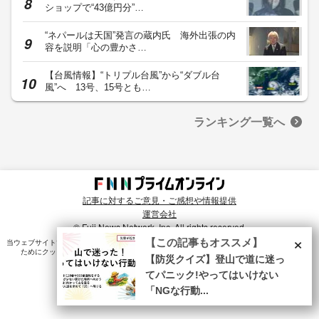
ショップで“43億円分”…
“ネパールは天国”発言の蔵内氏 海外出張の内
容を説明「心の豊かさ…
【台風情報】“トリプル台風”から“ダブル台
風”へ 13号、15号とも…
ランキング一覧へ
記事に対するご意見・ご感想や情報提供
運営会社
© Fuji News Network, Inc. All rights reserved.
×
【この記事もオススメ】
当ウェブサイトでは、ユーザのニーズ・興味・関⼼に合致したコンテンツや広告配信を提供する
ためにクッキーを使⽤しています。詳細は、
プライバシーポリシー
をご確認ください。
【防災クイズ】登山で道に迷っ
てパニック!やってはいけない
「NGな行動...