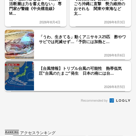
活断層は力を蓄え危ない」 専
ごろ沖縄に直撃 勢力維持の
門家が警鐘《中央構造線》
おそれも 関東や東海など
M...
太...
2026年8月4日
2026年8月3日
「うわ、生きてる」動くアニサキス25匹 酢やワ
サビでは死滅せず…「予防には加熱と...
2026年8月6日
【台風情報】トリプル台風の可能性 熱帯低気
圧“台風のたまご”発生 日本の南には台...
2026年8月5日
Recommended by
アクセスランキング