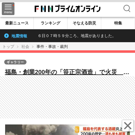
検索
最新ニュース
ランキング
そなえる防災
特集
地震情報
６日０７時５９分ころ、地震がありました。
トップ
社会
事件・事故・裁判
ギャラリー
福島・創業200年の「笹正宗酒造」で火災 登
録有形文化財の蔵など焼ける 再建の見通し
立たず けが人なし