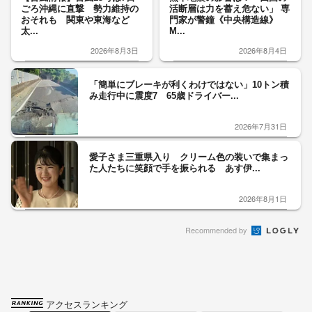
ごろ沖縄に直撃 勢力維持の
活断層は力を蓄え危ない」 専
おそれも 関東や東海など
門家が警鐘《中央構造線》
太...
M...
2026年8月3日
2026年8月4日
「簡単にブレーキが利くわけではない」10トン積
み走行中に震度7 65歳ドライバー...
2026年7月31日
愛子さま三重県入り クリーム色の装いで集まっ
た人たちに笑顔で手を振られる あす伊...
2026年8月1日
Recommended by
アクセスランキング