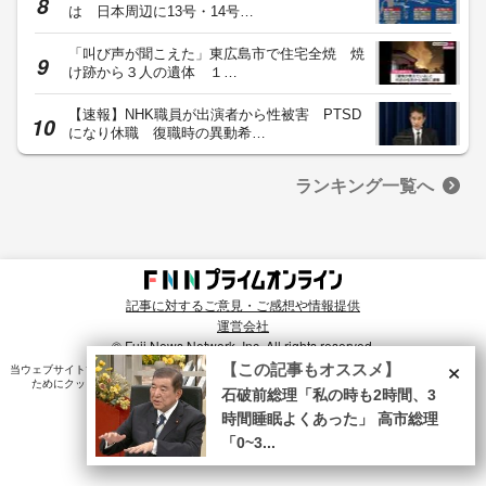
は 日本周辺に13号・14号…
「叫び声が聞こえた」東広島市で住宅全焼 焼
け跡から３人の遺体 １…
【速報】NHK職員が出演者から性被害 PTSD
になり休職 復職時の異動希…
ランキング一覧へ
記事に対するご意見・ご感想や情報提供
運営会社
© Fuji News Network, Inc. All rights reserved.
×
【この記事もオススメ】
当ウェブサイトでは、ユーザのニーズ・興味・関⼼に合致したコンテンツや広告配信を提供する
ためにクッキーを使⽤しています。詳細は、
プライバシーポリシー
をご確認ください。
石破前総理「私の時も2時間、3
時間睡眠よくあった」 高市総理
「0~3...