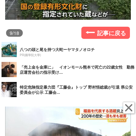
記事に戻る
9
/18
八つの頭と尾を持つ大蛇ーヤマタノオロチ
PR(國學院大學)
「売上金を金庫に」 イオンモール熊本で死亡の22歳女性 勤務
店運営会社の指示受け...
特定危険指定暴力団『工藤会』トップ 野村悟総裁が引退 県公安
委員会が公示 工藤会...