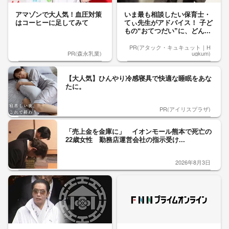
アマゾンで大人気！血圧対策
いま最も相談したい保育士・
はコーヒーに足してみて
てぃ先生がアドバイス！ 子ど
もの“おてつだい”に、どん...
PR(アタック・キュキュット｜H
PR(森永乳業)
ugkum)
【大人気】ひんやり冷感寝具で快適な睡眠をあな
たに。
PR(アイリスプラザ)
「売上金を金庫に」 イオンモール熊本で死亡の
22歳女性 勤務店運営会社の指示受け...
2026年8月3日