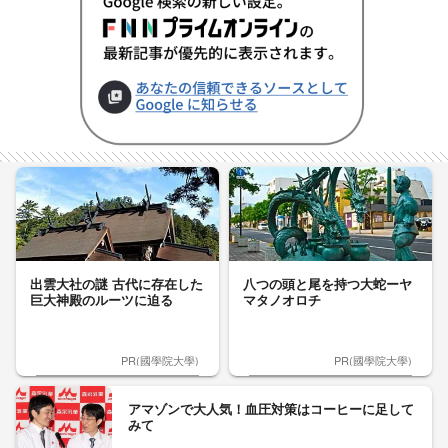
出雲大社の謎 古代に存在した
八つの頭と尾を持つ大蛇ーヤ
巨大神殿のルーツに迫る
マタノオロチ
PR(國學院大學)
PR(國學院大學)
アマゾンで大人気！血圧対策はコーヒーに足して
みて