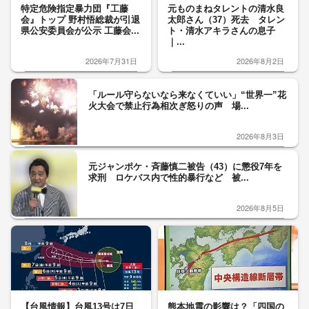
特定危険指定暴力団『工藤
元ものまねタレントの清水良
会』トップ 野村悟総裁が引退
太郎さん（37）死去 タレン
県公安委員会が公示 工藤会...
ト・清水アキラさんの息子
｜...
2026年7月31日
2026年8月2日
「ルール守らないなら来なくていい」“世界一”花
火大会で禁止行為相次ぎ怒りの声 場...
2026年8月3日
元ジャンポケ・斉藤慎二被告（43）に懲役7年を
求刑 ロケバス内で性的暴行など 被...
2026年8月5日
【台風情報】台風13号は7日
熊本地震の影響は？「四国の