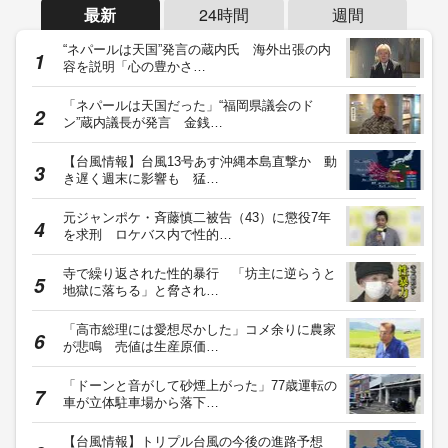
最新
24時間
週間
“ネパールは天国”発言の蔵内氏 海外出張の内
容を説明「心の豊かさ…
「ネパールは天国だった」“福岡県議会のド
ン”蔵内議長が発言 金銭…
【台風情報】台風13号あす沖縄本島直撃か 動
き遅く週末に影響も 猛…
元ジャンポケ・斉藤慎二被告（43）に懲役7年
を求刑 ロケバス内で性的…
寺で繰り返された性的暴行 「坊主に逆らうと
地獄に落ちる」と脅され…
「高市総理には愛想尽かした」コメ余りに農家
が悲鳴 売値は生産原価…
「ドーンと音がして砂煙上がった」77歳運転の
車が立体駐車場から落下…
【台風情報】トリプル台風の今後の進路予想