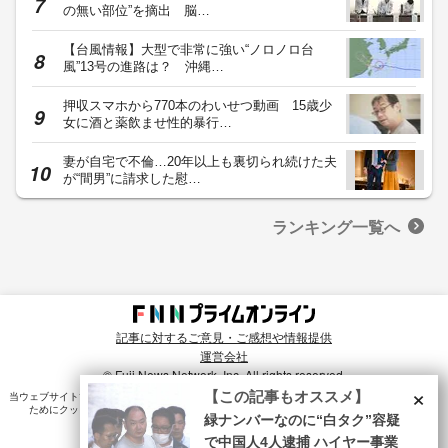
の無い部位”を摘出 脳…
【台風情報】大型で非常に強い“ノロノロ台
風”13号の進路は？ 沖縄…
押収スマホから770本のわいせつ動画 15歳少
女に酒と薬飲ませ性的暴行…
妻が自宅で不倫…20年以上も裏切られ続けた夫
が“間男”に請求した慰…
ランキング一覧へ
記事に対するご意見・ご感想や情報提供
運営会社
© Fuji News Network, Inc. All rights reserved.
×
【この記事もオススメ】
当ウェブサイトでは、ユーザのニーズ・興味・関⼼に合致したコンテンツや広告配信を提供する
ためにクッキーを使⽤しています。詳細は、
プライバシーポリシー
をご確認ください。
緑ナンバーなのに“白タク”容疑
で中国人4人逮捕 ハイヤー事業