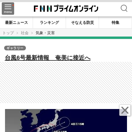
検索
最新ニュース
ランキング
そなえる防災
特集
トップ
社会
気象・災害
ギャラリー
台風6号最新情報 奄美に接近へ