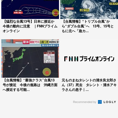
【猛烈な台風13号】日本に接近か
【台風情報】“トリプル台風”か
今後の動向に注意 ｜FNNプライム
ら“ダブル台風”へ 13号、15号と
オンライン
もに北へ「急カ...
【台風情報】“最強クラス”台風13
元ものまねタレントの清水良太郎さ
号が接近 今後の進路は 沖縄方面
ん（37）死去 タレント・清水アキ
へ接近する可能...
ラさんの息子｜...
Recommended by