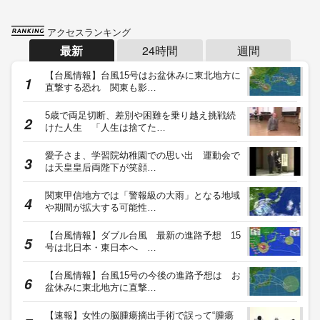
アクセスランキング
最新
24時間
週間
【台風情報】台風15号はお盆休みに東北地方に
直撃する恐れ 関東も影…
5歳で両足切断、差別や困難を乗り越え挑戦続
けた人生 「人生は捨てた…
愛子さま、学習院幼稚園での思い出 運動会で
は天皇皇后両陛下が笑顔…
関東甲信地方では「警報級の大雨」となる地域
や期間が拡大する可能性…
【台風情報】ダブル台風 最新の進路予想 15
号は北日本・東日本へ …
【台風情報】台風15号の今後の進路予想は お
盆休みに東北地方に直撃…
【速報】女性の脳腫瘍摘出手術で誤って“腫瘍