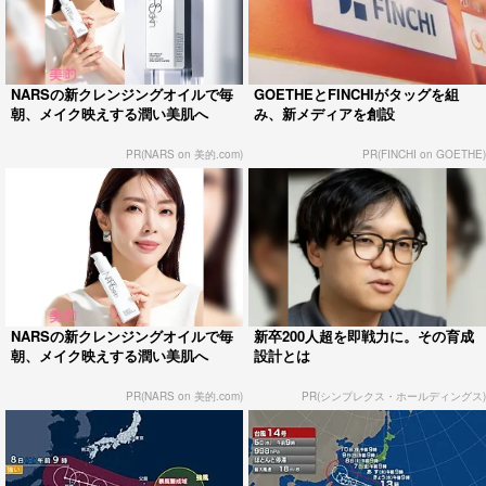
NARSの新クレンジングオイルで毎
GOETHEとFINCHIがタッグを組
朝、メイク映えする潤い美肌へ
み、新メディアを創設
PR(NARS on 美的.com)
PR(FINCHI on GOETHE)
NARSの新クレンジングオイルで毎
新卒200人超を即戦力に。その育成
朝、メイク映えする潤い美肌へ
設計とは
PR(NARS on 美的.com)
PR(シンプレクス・ホールディングス)