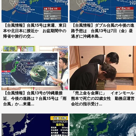
【台風情報】台風15号は来週、東日
【台風情報】ダブル台風の今後の進
本や北日本に接近か お盆期間中の
路予想は 台風13号は7日（金）昼
帰省や旅行の交...
過ぎに沖縄本島...
【台風情報】台風13号が沖縄最接
「売上金を金庫に」 イオンモール
近、今後の進路は？台風15号は「雨
熊本で死亡の22歳女性 勤務店運営
台風」か…来週...
会社の指示受け...