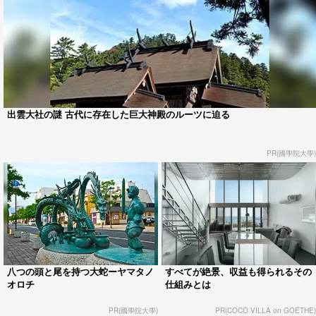
出雲大社の謎 古代に存在した巨大神殿のルーツに迫る
PR(國學院大學)
八つの頭と尾を持つ大蛇ーヤマタノ
すべてが絶景、収益も得られるその
オロチ
仕組みとは
PR(國學院大學)
PR(COCO VILLA on GOETHE)