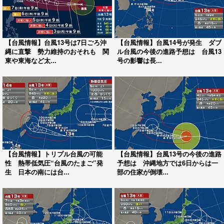
【台風情報】台風13号は7日ごろ沖
【台風情報】台風14号が発生 ダブ
縄に直撃 勢力維持のおそれも 関
ル台風の今後の進路予想は 台風13
東や東海など太...
号の影響は長...
【台風情報】トリプル台風の可能
【台風情報】台風13号の今後の進路
性 熱帯低気圧“台風のたまご”発
予想は 沖縄地方では6日からは一
生 日本の南には台...
部の住家が倒壊...