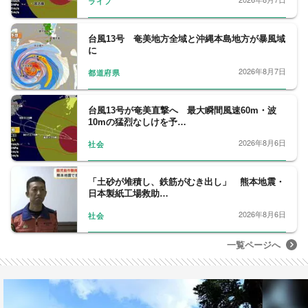
ライフ
台風13号 奄美地方全域と沖縄本島地方が暴風域
に
2026年8月7日
都道府県
台風13号が奄美直撃へ 最大瞬間風速60m・波
10mの猛烈なしけを予…
2026年8月6日
社会
「土砂が堆積し、鉄筋がむき出し」 熊本地震・
日本製紙工場救助…
2026年8月6日
社会
一覧ページへ