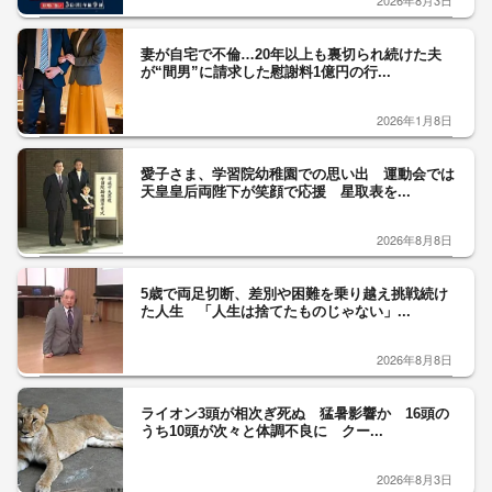
2026年8月3日
妻が自宅で不倫…20年以上も裏切られ続けた夫
が“間男”に請求した慰謝料1億円の行...
2026年1月8日
愛子さま、学習院幼稚園での思い出 運動会では
天皇皇后両陛下が笑顔で応援 星取表を...
2026年8月8日
5歳で両足切断、差別や困難を乗り越え挑戦続け
た人生 「人生は捨てたものじゃない」...
2026年8月8日
ライオン3頭が相次ぎ死ぬ 猛暑影響か 16頭の
うち10頭が次々と体調不良に クー...
2026年8月3日