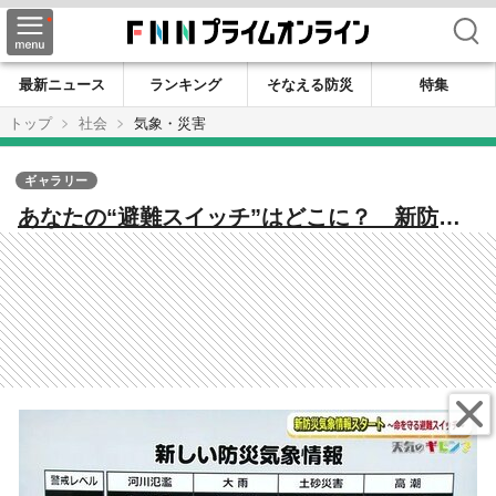
検索
最新ニュース
ランキング
そなえる防災
特集
トップ
社会
気象・災害
ギャラリー
あなたの“避難スイッチ”はどこに？ 新防災
気象情報の運用スタート 発生2～3時間前に
線状降水帯「直前予測」も