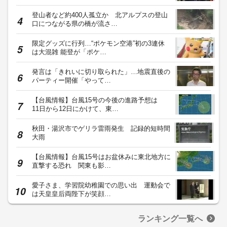
登山者など約400人孤立か 北アルプスの登山
口につながる県の橋が流さ…
限定グッズに行列…“ポケモン空港”初の3連休
は大混雑 能登が「ポケ…
発言は「きれいに切り取られた」…地震直後の
パーティー開催「やって…
【台風情報】台風15号の今後の進路予想は
11日から12日にかけて、東…
秋田・湯沢市でゲリラ雷雨発生 記録的短時間
大雨
【台風情報】台風15号はお盆休みに東北地方に
直撃する恐れ 関東も影…
愛子さま、学習院幼稚園での思い出 運動会で
は天皇皇后両陛下が笑顔…
ランキング一覧へ