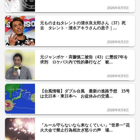
2026年8月5日
元ものまねタレントの清水良太郎さん（37）死
去 タレント・清水アキラさんの息子｜...
2026年8月2日
元ジャンポケ・斉藤慎二被告（43）に懲役7年を
求刑 ロケバス内で性的暴行など 被...
2026年8月5日
【台風情報】ダブル台風 最新の進路予想 15号
は北日本・東日本へ お盆休みの交通...
2026年8月8日
「ルール守らないなら来なくていい」“世界一”花
火大会で禁止行為相次ぎ怒りの声 場...