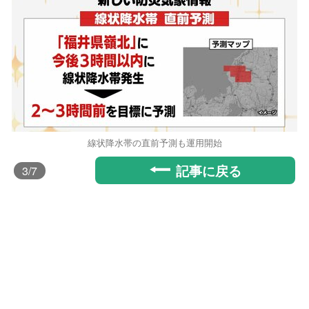
線状降水帯の直前予測も運用開始
記事に戻る
3
/7