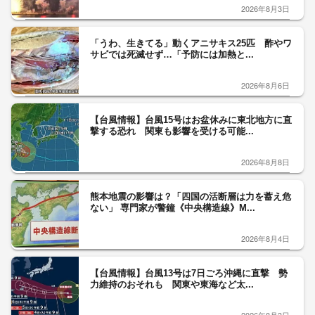
2026年8月3日
「うわ、生きてる」動くアニサキス25匹 酢やワ
サビでは死滅せず…「予防には加熱と...
2026年8月6日
【台風情報】台風15号はお盆休みに東北地方に直
撃する恐れ 関東も影響を受ける可能...
2026年8月8日
熊本地震の影響は？「四国の活断層は力を蓄え危
ない」 専門家が警鐘《中央構造線》M...
2026年8月4日
【台風情報】台風13号は7日ごろ沖縄に直撃 勢
力維持のおそれも 関東や東海など太...