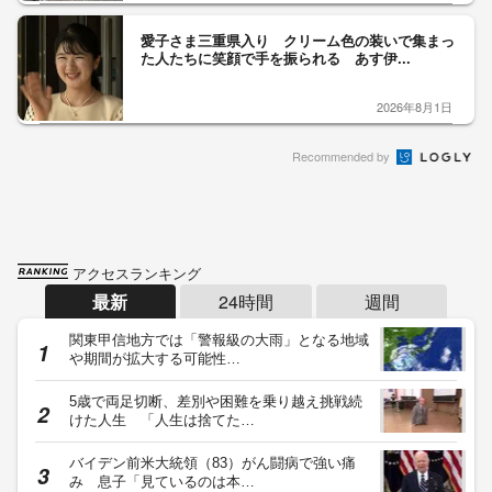
愛子さま三重県入り クリーム色の装いで集まっ
た人たちに笑顔で手を振られる あす伊...
2026年8月1日
Recommended by
アクセスランキング
最新
24時間
週間
関東甲信地方では「警報級の大雨」となる地域
や期間が拡大する可能性…
5歳で両足切断、差別や困難を乗り越え挑戦続
けた人生 「人生は捨てた…
バイデン前米大統領（83）がん闘病で強い痛
み 息子「見ているのは本…