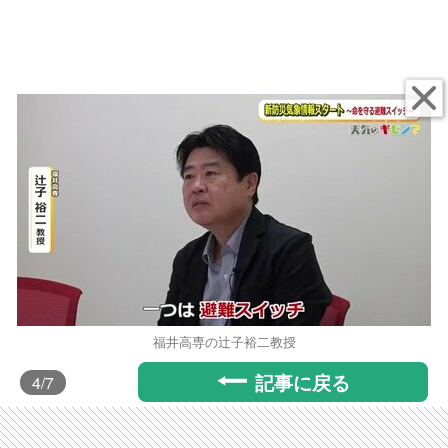
福井高専の辻子裕二教授
記事に戻る
4
/7