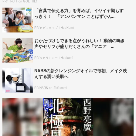
PR(FINCHI on GOETHE)
「言葉で伝える力」を育めば、イヤイヤ期もす
っきり！ 「アンパンマン ことばずかん...
PR(セガフェイブ｜HugKum)
おかたづけもできる点がうれしい！ 動物の鳴き
声やセリフが盛りだくさんの「アニア ...
PR(タカラトミー｜Hugkum)
NARSの新クレンジングオイルで毎朝、メイク映
えする潤い美肌へ
PR(NARS on 美的.com)