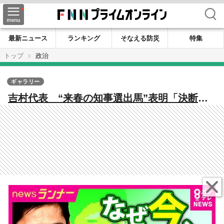
検索
最新ニュース
ランキング
そなえる防災
特集
トップ
政治
ギャラリー
吉村代表 “来春の知事選出馬”表明「決断に
至る前に松井さんには相談をしました」 松
井氏「大将は引くことも大事」発言に「重く
受け止めています」と反省