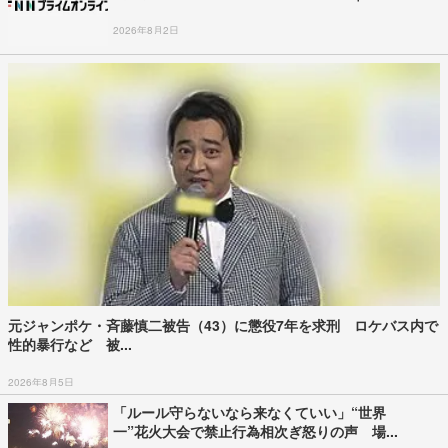
2026年8月2日
元ジャンポケ・斉藤慎二被告（43）に懲役7年を求刑 ロケバス内で
性的暴行など 被...
2026年8月5日
「ルール守らないなら来なくていい」“世界
一”花火大会で禁止行為相次ぎ怒りの声 場...