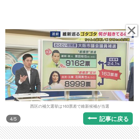
西区の補欠選挙は163票差で維新候補が当選
記事に戻る
4
/5