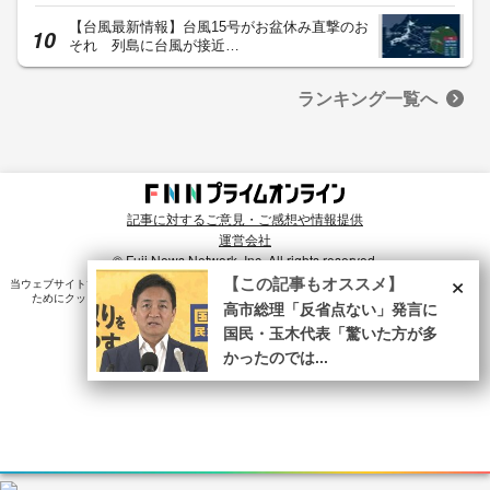
【台風最新情報】台風15号がお盆休み直撃のお
それ 列島に台風が接近…
ランキング一覧へ
記事に対するご意見・ご感想や情報提供
運営会社
© Fuji News Network, Inc. All rights reserved.
×
【この記事もオススメ】
当ウェブサイトでは、ユーザのニーズ・興味・関⼼に合致したコンテンツや広告配信を提供する
ためにクッキーを使⽤しています。詳細は、
プライバシーポリシー
をご確認ください。
高市総理「反省点ない」発言に
国民・玉木代表「驚いた方が多
かったのでは...