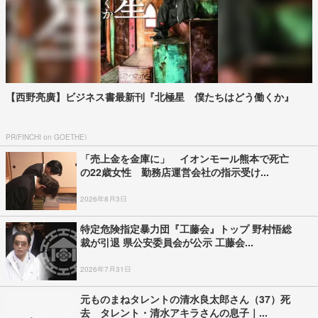
【西野亮廣】ビジネス書最新刊『北極星 僕たちはどう働くか』
PR(FINCHI on GOETHE)
「売上金を金庫に」 イオンモール熊本で死亡
の22歳女性 勤務店運営会社の指示受け...
2026年8月3日
特定危険指定暴力団『工藤会』トップ 野村悟総
裁が引退 県公安委員会が公示 工藤会...
2026年7月31日
元ものまねタレントの清水良太郎さん（37）死
去 タレント・清水アキラさんの息子｜...