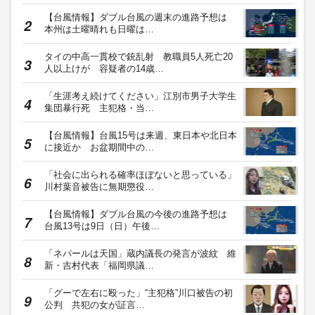
【台風情報】ダブル台風の週末の進路予想は
本州は土曜晴れも日曜は…
タイの中高一貫校で銃乱射 教職員5人死亡20
人以上けが 容疑者の14歳…
「生涯考え続けてください」江別市男子大学生
集団暴行死 主犯格・当…
【台風情報】台風15号は来週、東日本や北日本
に接近か お盆期間中の…
「社会に出られる確率ほぼないと思っている」
川村葉音被告に無期懲役…
【台風情報】ダブル台風の今後の進路予想は
台風13号は9日（日）午後…
「ネパールは天国」蔵内議長の発言が波紋 維
新・吉村代表「福岡県議…
「グーで左右に殴った」“主犯格”川口被告の初
公判 共犯の女が証言…