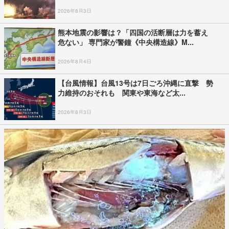
2026年8月3日
熊本地震の影響は？「四国の活断層は力を蓄え
危ない」 専門家が警鐘《中央構造線》M...
2026年8月4日
【台風情報】台風13号は7日ごろ沖縄に直撃 勢
力維持のおそれも 関東や東海など太...
2026年8月3日