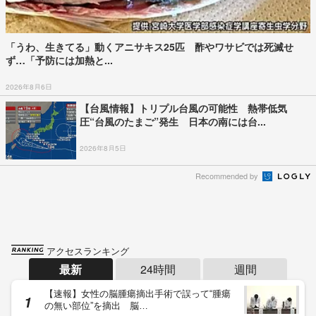
「うわ、生きてる」動くアニサキス25匹 酢やワサビでは死滅せ
ず…「予防には加熱と...
2026年8月6日
【台風情報】トリプル台風の可能性 熱帯低気
圧“台風のたまご”発生 日本の南には台...
2026年8月5日
Recommended by
アクセスランキング
最新
24時間
週間
【速報】女性の脳腫瘍摘出手術で誤って“腫瘍
の無い部位”を摘出 脳…