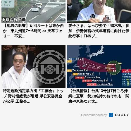
【地震の影響】迂回ルートは東か西
愛子さま、はっぴ姿で「御木曳」参
か 東九州道7〜8時間 or 天草フェ
加 伊勢神宮の式年遷宮に向けた伝
リー 不安...
統行事｜FNNプ...
特定危険指定暴力団『工藤会』トッ
【台風情報】台風13号は7日ごろ沖
プ 野村悟総裁が引退 県公安委員会
縄に直撃 勢力維持のおそれも 関
が公示 工藤会...
東や東海など太...
Recommended by