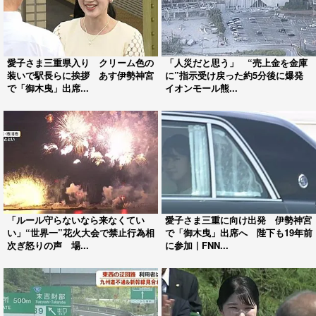
愛子さま三重県入り クリーム色の
「人災だと思う」 “売上金を金庫
装いで駅長らに挨拶 あす伊勢神宮
に”指示受け戻った約5分後に爆発
で「御木曳」出席...
イオンモール熊...
「ルール守らないなら来なくてい
愛子さま三重に向け出発 伊勢神宮
い」“世界一”花火大会で禁止行為相
で「御木曳」出席へ 陛下も19年前
次ぎ怒りの声 場...
に参加｜FNN...