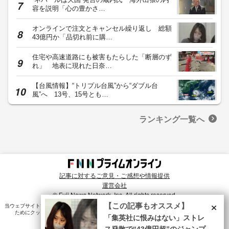
容を説明「心の豊かさ…
オンラインで注文とキャンセル繰り返し 総額
43億円か「品切れ前に購…
住宅や高速道路にも被害もたらした「断層のず
れ」 地表に現れた日奈…
【台風情報】“トリプル台風”から“ダブル台
風”へ 13号、15号とも…
ランキング一覧へ
記事に対するご意見・ご感想や情報提供
運営会社
© Fuji News Network, Inc. All rights reserved.
×
【この記事もオススメ】
当ウェブサイトでは、ユーザのニーズ・興味・関⼼に合致したコンテンツや広告配信を提供する
ためにクッキーを使⽤しています。詳細は、
プライバシーポリシー
をご確認ください。
「集英社に恨みはない」ストレ