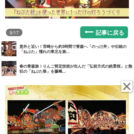
記事に戻る
9
/17
意外と近い！宮崎から約3時間で青森へ「のっけ丼」や伝統の
「ねぷた」憧れの東北を旅...
春の青森旅！りんご剪定技術が生んだ「弘前方式の絶景桜」と熱
狂の「ねぶた祭」を藤﨑...