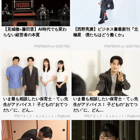
【見城徹×藤田晋】AI時代でも変わ
【西野亮廣】ビジネス書最新刊『北
らない経営者の本質
極星 僕たちはどう働くか』
PR(FINCHI on GOETHE)
PR(FINCHI on GOETHE)
いま最も相談したい保育士・てぃ先
いま最も相談したい保育士・てぃ先
生がアドバイス！ 子どもの“おてつ
生がアドバイス！ 子どもの“おてつ
だい”に、どん...
だい”に、どん...
PR(アタック・キュキュット｜Hugkum)
PR(アタック・キュキュット｜Hugkum)