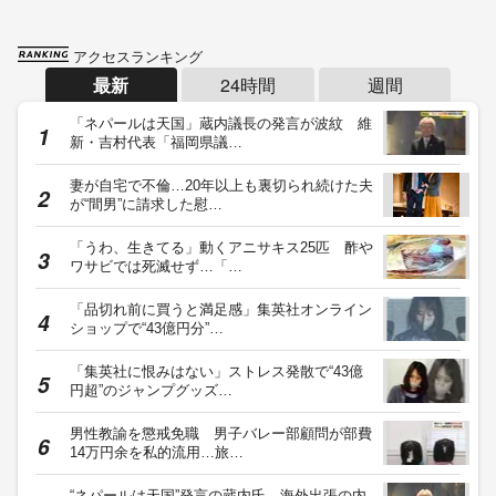
アクセスランキング
最新
24時間
週間
「ネパールは天国」蔵内議長の発言が波紋 維
新・吉村代表「福岡県議…
妻が自宅で不倫…20年以上も裏切られ続けた夫
が“間男”に請求した慰…
「うわ、生きてる」動くアニサキス25匹 酢や
ワサビでは死滅せず…「…
「品切れ前に買うと満足感」集英社オンライン
ショップで“43億円分”…
「集英社に恨みはない」ストレス発散で“43億
円超”のジャンプグッズ…
男性教諭を懲戒免職 男子バレー部顧問が部費
14万円余を私的流用…旅…
“ネパールは天国”発言の蔵内氏 海外出張の内