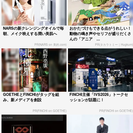
NARSの新クレンジングオイルで毎
おかたづけもできる点がうれしい！
朝、メイク映えする潤い美肌へ
動物の鳴き声やセリフが盛りだくさ
んの「アニア ...
PR(NARS on 美的.com)
PR(タカラトミー｜Hugkum)
GOETHEとFINCHIがタッグを組
FINCHI主催「IVS2026」トークセ
み、新メディアを創設
ッションが話題に！
PR(FINCHI on GOETHE)
PR(FINCHI on GOETHE)