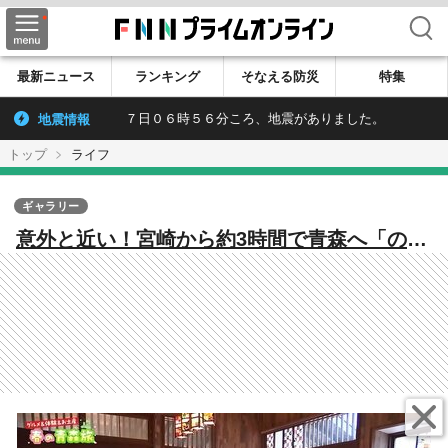
検索
最新ニュース
ランキング
そなえる防災
特集
地震情報
７日０６時５６分ころ、地震がありました。
トップ
ライフ
ギャラリー
意外と近い！宮崎から約3時間で青森へ「のっ
け丼」や伝統の「ねぷた」憧れの東北を旅し
よう