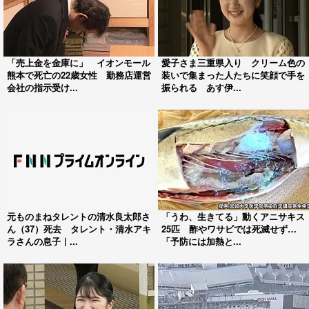
「売上金を金庫に」 イオンモール
愛子さま三重県入り クリーム色の
熊本で死亡の22歳女性 勤務店運営
装いで集まった人たちに笑顔で手を
会社の指示受け...
振られる あす伊...
元ものまねタレントの清水良太郎さ
「うわ、生きてる」動くアニサキス
ん（37）死去 タレント・清水アキ
25匹 酢やワサビでは死滅せず…
ラさんの息子｜...
「予防には加熱と...