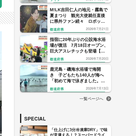
M!LK吉田仁人の地元・霧島で
夏まつり 観光大使就任直後
に県外ファン続々 ロボット
がおはら節披露し子どもも歓
2026年7月21日
都道府県
声【鹿児島】
指宿に20年ぶりの公設海水浴
場が復活 7月18日オープン、
巨大アスレチックも登場【鹿
児島】
2026年7月20日
都道府県
鹿児島・磯海水浴場で海開
き 子どもたち140人が海へ
「初めて海で泳ぎました。楽
しいです」
2026年7月13日
都道府県
一覧ページへ
SPECIAL
PR
「仕上げに3分冷凍庫DRY」で味
が見違える！？スーパードライ