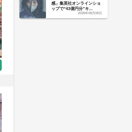
感」集英社オンラインショ
ップで“43億円分”キ...
2026年08月06日