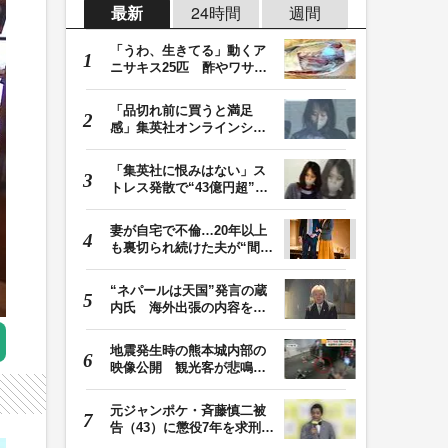
最新
24時間
週間
「うわ、生きてる」動くア
ニサキス25匹 酢やワサビ
では死滅せず…「…
「品切れ前に買うと満足
感」集英社オンラインショ
ップで“43億円分”…
「集英社に恨みはない」ス
トレス発散で“43億円超”の
ジャンプグッズ…
妻が自宅で不倫…20年以上
も裏切られ続けた夫が“間
男”に請求した慰…
“ネパールは天国”発言の蔵
内氏 海外出張の内容を説
明「心の豊かさ…
地震発生時の熊本城内部の
映像公開 観光客が悲鳴…
壁や柱にしがみつ…
元ジャンポケ・斉藤慎二被
告（43）に懲役7年を求刑
ロケバス内で性的…