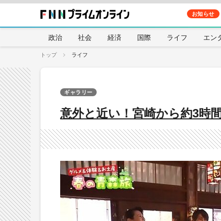
お知らせ
政治
社会
経済
国際
ライフ
エン
トップ
ライフ
ギャラリー
意外と近い！宮崎から約3時