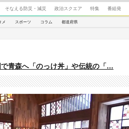
そなえる防災・減災
政治スクエア
特集
番組発
タメ
スポーツ
コラム
都道府県
間で青森へ「のっけ丼」や伝統の「…