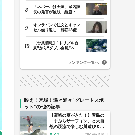
「ネパールは天国」蔵内議
長の発言が波紋 維新・吉
村代表「福岡県議…
オンラインで注文とキャン
セル繰り返し 総額43億円
か「品切れ前に購…
【台風情報】“トリプル台
風”から“ダブル台風”へ 13
号、15号とも…
ランキング一覧へ
映え！穴場！津々浦々“グレートスポ
ット”の他の記事
【宮崎の夏がきた！】青島の
「手ぶらサーフィン」と大自
然の渓流で楽しむ川遊び＆絶
品ヤマメ料理
2026年7月31日
ライフ