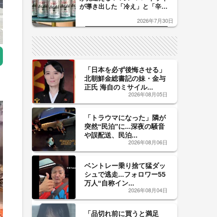
が導き出した「冷え」と「辛
口」のおいしい関係 青く変化
2026年7月30日
した「辛口カーブ」が飲み頃の
サイン！
「日本を必ず後悔させる」
北朝鮮金総書記の妹・金与
正氏 海自のミサイル...
2026年08月05日
「トラウマになった」隣が
突然“民泊”に...深夜の騒音
や誤配送、民泊...
2026年08月06日
ベントレー乗り捨て猛ダッ
シュで逃走...フォロワー55
万人“自称イン...
2026年08月04日
「品切れ前に買うと満足