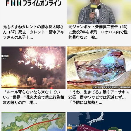
元ものまねタレントの清水良太郎さ
元ジャンポケ・斉藤慎二被告（43）
ん（37）死去 タレント・清水アキ
に懲役7年を求刑 ロケバス内で性
ラさんの息子｜...
的暴行など 被...
「ルール守らないなら来なくてい
「うわ、生きてる」動くアニサキス
い」“世界一”花火大会で禁止行為相
25匹 酢やワサビでは死滅せず…
次ぎ怒りの声 場...
「予防には加熱と...