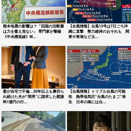
熊本地震の影響は？「四国の活断層
【台風情報】台風13号は7日ごろ沖
は力を蓄え危ない」 専門家が警鐘
縄に直撃 勢力維持のおそれも 関
《中央構造線》M...
東や東海など太...
妻が自宅で不倫…20年以上も裏切ら
【台風情報】トリプル台風の可能
れ続けた夫が“間男”に請求した慰謝
性 熱帯低気圧“台風のたまご”発
料1億円の行...
生 日本の南には台...