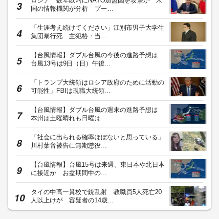
ロシア 数年以内にNATO加盟国を攻撃か 米
国の情報機関が分析 プー…
「生涯考え続けてください」江別市男子大学生
集団暴行死 主犯格・当…
【台風情報】ダブル台風の今後の進路予想は
台風13号は9日（日）午後…
「トランプ大統領はロシア政府のために活動の
可能性」FBIは現職大統領…
【台風情報】ダブル台風の週末の進路予想は
本州は土曜晴れも日曜は…
「社会に出られる確率ほぼないと思っている」
川村葉音被告に無期懲役…
【台風情報】台風15号は来週、東日本や北日本
に接近か お盆期間中の…
タイの中高一貫校で銃乱射 教職員5人死亡20
人以上けが 容疑者の14歳…