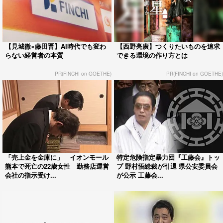
【見城徹×藤田晋】AI時代でも変わ
【西野亮廣】つくりたいものを追求
らない経営者の本質
できる環境の作り方とは
PR(FINCHI on GOETHE)
PR(FINCHI on GOETHE)
「売上金を金庫に」 イオンモール
特定危険指定暴力団『工藤会』トッ
熊本で死亡の22歳女性 勤務店運営
プ 野村悟総裁が引退 県公安委員会
会社の指示受け...
が公示 工藤会...