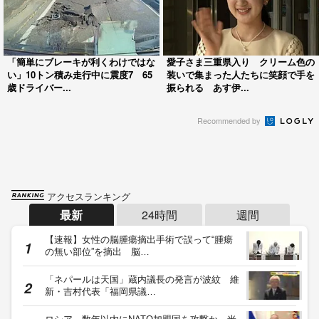
「簡単にブレーキが利くわけではな
愛子さま三重県入り クリーム色の
い」10トン積み走行中に震度7 65
装いで集まった人たちに笑顔で手を
歳ドライバー...
振られる あす伊...
Recommended by
アクセスランキング
最新
24時間
週間
【速報】女性の脳腫瘍摘出手術で誤って“腫瘍
の無い部位”を摘出 脳…
「ネパールは天国」蔵内議長の発言が波紋 維
新・吉村代表「福岡県議…