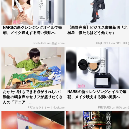
NARSの新クレンジングオイルで毎
【西野亮廣】ビジネス書最新刊『北
朝、メイク映えする潤い美肌へ
極星 僕たちはどう働くか』
PR(NARS on 美的.com)
PR(FINCHI on GOETHE)
おかたづけもできる点がうれしい！
NARSの新クレンジングオイルで毎
動物の鳴き声やセリフが盛りだくさ
朝、メイク映えする潤い美肌へ
んの「アニア ...
PR(タカラトミー｜Hugkum)
PR(NARS on 美的.com)