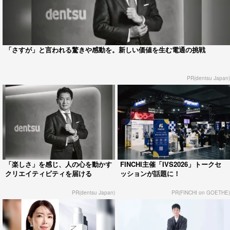
「さすが」と言われる驚きや感動を。新しい価値を生む電通の挑戦
PR(dentsu Japan)
「楽しさ」を感じ、人の心を動かす
FINCHI主催「IVS2026」トークセ
クリエイティビティを届ける
ッションが話題に！
PR(dentsu Japan)
PR(FINCHI on GOETHE)