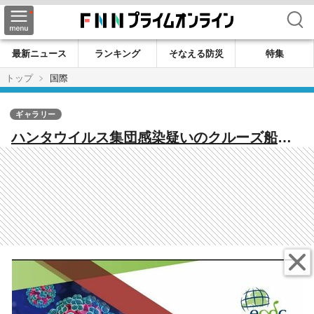
検索
最新ニュース
ランキング
そなえる防災
特集
トップ
国際
ギャラリー
ハンタウイルス集団感染疑いのクルーズ船
「一部乗客が乗船前にウイルスに接触し広が
った可能性」疾病予防管理センターが最新評
価を発表