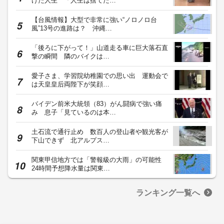
けた人生 「人生は捨てた…
【台風情報】大型で非常に強い“ノロノロ台
風”13号の進路は？ 沖縄…
「後ろに下がって！」山道走る車に巨大落石直
撃の瞬間 隣のバイクは…
愛子さま、学習院幼稚園での思い出 運動会で
は天皇皇后両陛下が笑顔…
バイデン前米大統領（83）がん闘病で強い痛
み 息子「見ているのは本…
土石流で通行止め 数百人の登山者や観光客が
下山できず 北アルプス…
関東甲信地方では「警報級の大雨」の可能性
24時間予想降水量は関東…
ランキング一覧へ