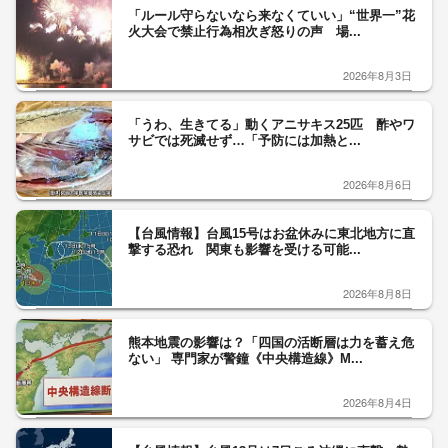
「ルール守らないなら来なくていい」“世界一”花
火大会で禁止行為相次ぎ怒りの声 場...
2026年8月3日
「うわ、生きてる」動くアニサキス25匹 酢やワ
サビでは死滅せず…「予防には加熱と...
2026年8月6日
【台風情報】台風15号はお盆休みに東北地方に直
撃する恐れ 関東も影響を受ける可能...
2026年8月8日
熊本地震の影響は？「四国の活断層は力を蓄え危
ない」 専門家が警鐘《中央構造線》M...
2026年8月4日