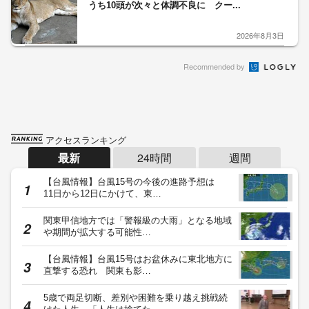
うち10頭が次々と体調不良に クー...
2026年8月3日
Recommended by
アクセスランキング
最新
24時間
週間
【台風情報】台風15号の今後の進路予想は
11日から12日にかけて、東…
関東甲信地方では「警報級の大雨」となる地域
や期間が拡大する可能性…
【台風情報】台風15号はお盆休みに東北地方に
直撃する恐れ 関東も影…
5歳で両足切断、差別や困難を乗り越え挑戦続