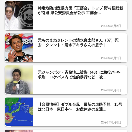
特定危険指定暴力団『工藤会』トップ 野村悟総裁
が引退 県公安委員会が公示 工藤会...
2026年8月5日
元ものまねタレントの清水良太郎さん（37）死
去 タレント・清水アキラさんの息子｜...
2026年8月2日
元ジャンポケ・斉藤慎二被告（43）に懲役7年を
求刑 ロケバス内で性的暴行など 被...
2026年8月5日
【台風情報】ダブル台風 最新の進路予想 15号
は北日本・東日本へ お盆休みの交通...
2026年8月8日