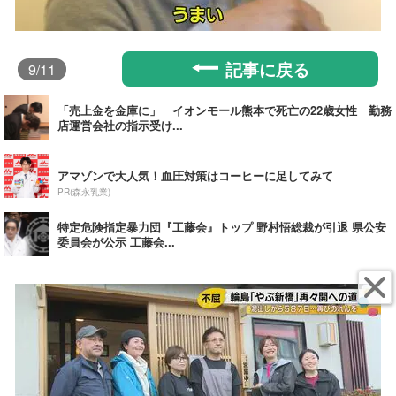
記事に戻る
9
/11
「売上金を金庫に」 イオンモール熊本で死亡の22歳女性 勤務
店運営会社の指示受け...
アマゾンで大人気！血圧対策はコーヒーに足してみて
PR(森永乳業)
特定危険指定暴力団『工藤会』トップ 野村悟総裁が引退 県公安
委員会が公示 工藤会...