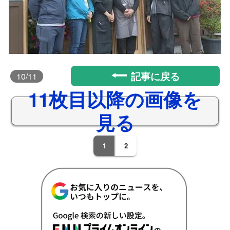
記事に戻る
10
/11
11枚目以降の画像を
見る
1
2