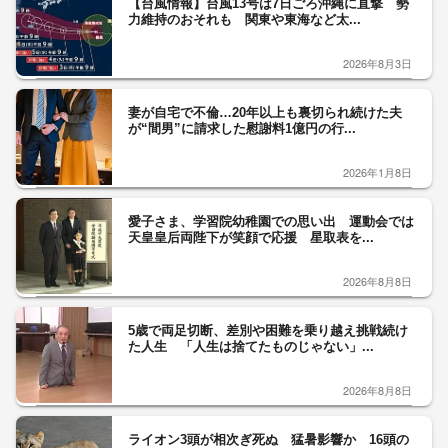
【台風情報】台風13号は7日ごろ沖縄に直撃 勢
力維持のおそれも 関東や東海など太...
2026年8月3日
妻が自宅で不倫…20年以上も裏切られ続けた夫
が“間男”に請求した慰謝料1億円の行...
2026年1月8日
愛子さま、学習院幼稚園での思い出 運動会では
天皇皇后両陛下が笑顔で応援 星取表を...
2026年8月8日
5歳で両足切断、差別や困難を乗り越え挑戦続け
た人生 「人生は捨てたものじゃない」...
2026年8月8日
ライオン3頭が相次ぎ死ぬ 猛暑影響か 16頭の