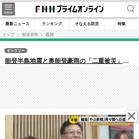
検索
最新ニュース
ランキング
そなえる防災
特集
トップ
都道府県
石川
ギャラリー
能登半島地震と奥能登豪雨の「二重被災」で
も諦めなかった！輪島の蕎麦店主が再びのれ
んを掲げた日