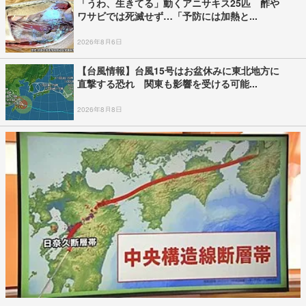
「うわ、生きてる」動くアニサキス25匹 酢や
ワサビでは死滅せず…「予防には加熱と...
2026年8月6日
【台風情報】台風15号はお盆休みに東北地方に
直撃する恐れ 関東も影響を受ける可能...
2026年8月8日