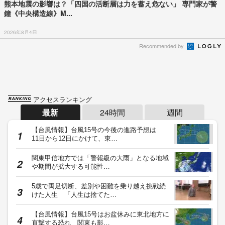
熊本地震の影響は？「四国の活断層は力を蓄え危ない」 専門家が警
鐘《中央構造線》M...
2026年8月4日
Recommended by
アクセスランキング
最新
24時間
週間
【台風情報】台風15号の今後の進路予想は
11日から12日にかけて、東…
関東甲信地方では「警報級の大雨」となる地域
や期間が拡大する可能性…
5歳で両足切断、差別や困難を乗り越え挑戦続
けた人生 「人生は捨てた…
【台風情報】台風15号はお盆休みに東北地方に
直撃する恐れ 関東も影…