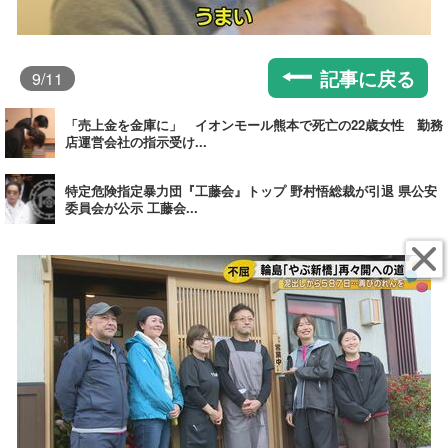
記事に戻る
9
/11
「売上金を金庫に」 イオンモール熊本で死亡の22歳女性 勤務
店運営会社の指示受け...
特定危険指定暴力団『工藤会』トップ 野村悟総裁が引退 県公安
委員会が公示 工藤会...