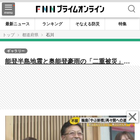
検索
最新ニュース
ランキング
そなえる防災
特集
トップ
都道府県
石川
ギャラリー
能登半島地震と奥能登豪雨の「二重被災」で
も諦めなかった！輪島の蕎麦店主が再びのれ
んを掲げた日