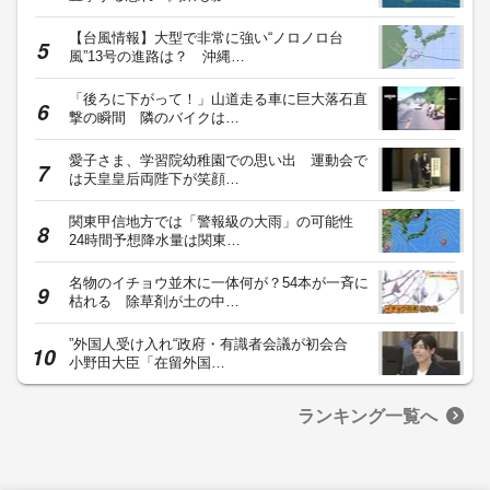
【台風情報】大型で非常に強い“ノロノロ台
風”13号の進路は？ 沖縄…
「後ろに下がって！」山道走る車に巨大落石直
撃の瞬間 隣のバイクは…
愛子さま、学習院幼稚園での思い出 運動会で
は天皇皇后両陛下が笑顔…
関東甲信地方では「警報級の大雨」の可能性
24時間予想降水量は関東…
名物のイチョウ並木に一体何が？54本が一斉に
枯れる 除草剤が土の中…
”外国人受け入れ“政府・有識者会議が初会合
小野田大臣「在留外国…
ランキング一覧へ