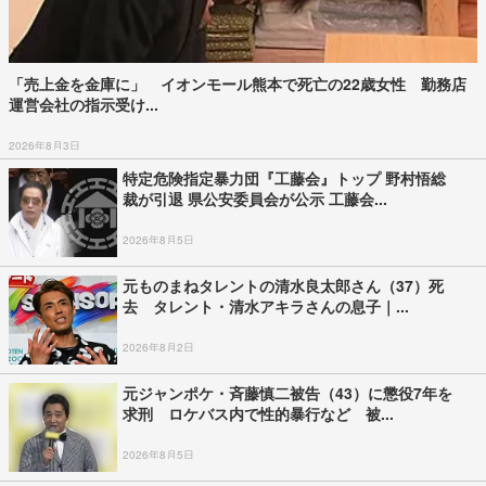
「売上金を金庫に」 イオンモール熊本で死亡の22歳女性 勤務店
運営会社の指示受け...
2026年8月3日
特定危険指定暴力団『工藤会』トップ 野村悟総
裁が引退 県公安委員会が公示 工藤会...
2026年8月5日
元ものまねタレントの清水良太郎さん（37）死
去 タレント・清水アキラさんの息子｜...
2026年8月2日
元ジャンポケ・斉藤慎二被告（43）に懲役7年を
求刑 ロケバス内で性的暴行など 被...
2026年8月5日