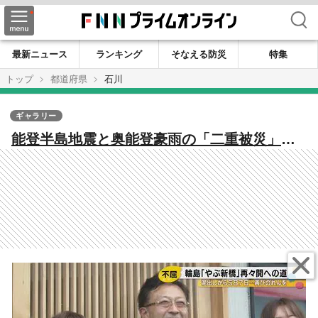
検索
最新ニュース
ランキング
そなえる防災
特集
トップ
都道府県
石川
ギャラリー
能登半島地震と奥能登豪雨の「二重被災」で
も諦めなかった！輪島の蕎麦店主が再びのれ
んを掲げた日