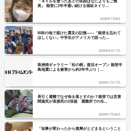
「ネイルを塗ったあとの笑顔はなによりもご褒
美」 能登に2年半通い続ける福祉ネイリ...
2026年7月8日
W杯の地で届けた震災の記憶――「能登を忘れて
ほしくない」中学生がアメリカで語った...
2026年6月17日
珠洲焼ギャラリー「松の樹」復活オープン 能登半
島地震による被害から約2年半ぶり｜...
2026年7月17日
長引く避難でなぜ命を落とすのか？能登では災害
関連死が直接死の2倍超 避難所での生...
2026年7月26日
「知事が変わったから復興がとどまるということ