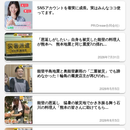
SNSアカウントを着実に成長。実はみんなココ使
ってます。
PR(Dreaw合同会社)
「恩返しがしたい」自身も被災した能登の料理人
が熊本へ 熊本地震と同じ震度7の揺れ...
2026年7月31日
能登半島地震と奥能登豪雨の「二重被災」でも諦
めなかった！輪島の蕎麦店主が再びのれ...
2026年5月5日
能登の恩返し 猛暑の被災地でかき氷振る舞う石
川の料理人「熊本の皆さんに助けてもら...
2026年8月5日