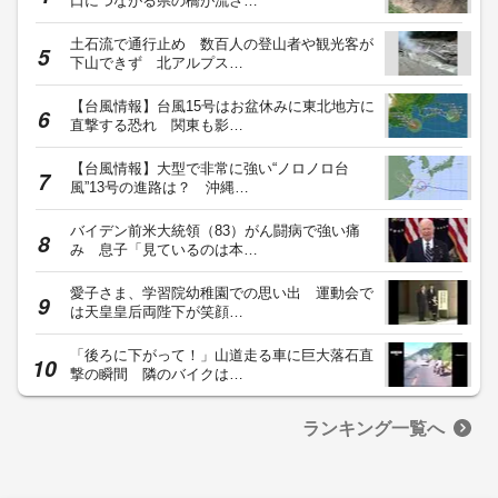
口につながる県の橋が流さ…
土石流で通行止め 数百人の登山者や観光客が
下山できず 北アルプス…
【台風情報】台風15号はお盆休みに東北地方に
直撃する恐れ 関東も影…
【台風情報】大型で非常に強い“ノロノロ台
風”13号の進路は？ 沖縄…
バイデン前米大統領（83）がん闘病で強い痛
み 息子「見ているのは本…
愛子さま、学習院幼稚園での思い出 運動会で
は天皇皇后両陛下が笑顔…
「後ろに下がって！」山道走る車に巨大落石直
撃の瞬間 隣のバイクは…
ランキング一覧へ