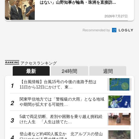
はない」山野知事が輪島・珠洲を直接訪...
2026年7月27日
Recommended by
アクセスランキング
最新
24時間
週間
【台風情報】台風15号の今後の進路予想は
11日から12日にかけて、東…
関東甲信地方では「警報級の大雨」となる地域
や期間が拡大する可能性…
5歳で両足切断、差別や困難を乗り越え挑戦続
けた人生 「人生は捨てた…
登山者など約400人孤立か 北アルプスの登山