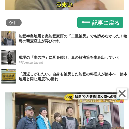
記事に戻る
9
/11
能登半島地震と奥能登豪雨の「二重被災」でも諦めなかった！輪
島の蕎麦店主が再びのれ...
現場の「生の声」に耳を傾け、真の解決策を生み出していく
PR(dentsu Japan)
「恩返しがしたい」自身も被災した能登の料理人が熊本へ 熊本
地震と同じ震度7の揺れ...