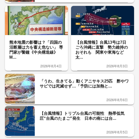
熊本地震の影響は？「四国の
【台風情報】台風13号は7日
活断層は力を蓄え危ない」 専
ごろ沖縄に直撃 勢力維持の
門家が警鐘《中央構造線》
おそれも 関東や東海など
M...
太...
2026年8月4日
2026年8月3日
「うわ、生きてる」動くアニサキス25匹 酢やワ
サビでは死滅せず…「予防には加熱と...
2026年8月6日
【台風情報】トリプル台風の可能性 熱帯低気
圧“台風のたまご”発生 日本の南には台...
2026年8月5日