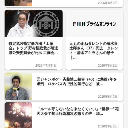
2026年8月3日
特定危険指定暴力団『工藤
元ものまねタレントの清水良
会』トップ 野村悟総裁が引退
太郎さん（37）死去 タレン
県公安委員会が公示 工藤会...
ト・清水アキラさんの息子
｜...
2026年7月31日
2026年8月2日
元ジャンポケ・斉藤慎二被告（43）に懲役7年を
求刑 ロケバス内で性的暴行など 被...
2026年8月5日
「ルール守らないなら来なくていい」“世界一”花
火大会で禁止行為相次ぎ怒りの声 場...
2026年8月3日