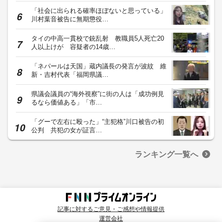
「社会に出られる確率ほぼないと思っている」
川村葉音被告に無期懲役…
タイの中高一貫校で銃乱射 教職員5人死亡20
人以上けが 容疑者の14歳…
「ネパールは天国」蔵内議長の発言が波紋 維
新・吉村代表「福岡県議…
県議会議員の“海外視察”に街の人は「成功例見
るなら価値ある」「市…
「グーで左右に殴った」“主犯格”川口被告の初
公判 共犯の女が証言…
ランキング一覧へ
記事に対するご意見・ご感想や情報提供
運営会社