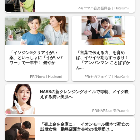
PR(ヤマハ音楽振興会｜HugKum)
「イソジン®クリアうがい
「言葉で伝える力」を育め
薬」といっしょに「うがいパ
ば、イヤイヤ期もすっきり！
ワー」で一年中！ 健やか
「アンパンマン ことばずか
ん...
PR(iNova｜Hugkum)
PR(セガフェイブ｜HugKum)
NARSの新クレンジングオイルで毎朝、メイク映
えする潤い美肌へ
PR(NARS on 美的.com)
「売上金を金庫に」 イオンモール熊本で死亡の
22歳女性 勤務店運営会社の指示受け...