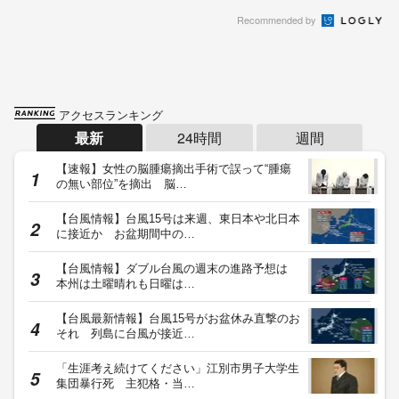
Recommended by
アクセスランキング
最新
24時間
週間
【速報】女性の脳腫瘍摘出手術で誤って“腫瘍
の無い部位”を摘出 脳…
【台風情報】台風15号は来週、東日本や北日本
に接近か お盆期間中の…
【台風情報】ダブル台風の週末の進路予想は
本州は土曜晴れも日曜は…
【台風最新情報】台風15号がお盆休み直撃のお
それ 列島に台風が接近…
「生涯考え続けてください」江別市男子大学生
集団暴行死 主犯格・当…