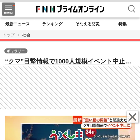
検索
最新ニュース
ランキング
そなえる防災
特集
トップ
社会
ギャラリー
“クマ”目撃情報で1000人規模イベント中止
も“見間違い”？現場に黒い服着て野草採取す
る男性 秋田では防波堤近くに“クマ出没”