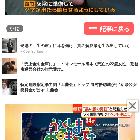
記事に戻る
9
/12
現場の「生の声」に耳を傾け、真の解決策を生み出していく
PR(dentsu Japan)
「売上金を金庫に」 イオンモール熊本で死亡の22歳女性 勤務
店運営会社の指示受け...
特定危険指定暴力団『工藤会』トップ 野村悟総裁が引退 県公安
委員会が公示 工藤会...