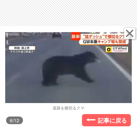
道路を横切るクマ
記事に戻る
6
/12