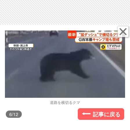
道路を横切るクマ
記事に戻る
6
/12