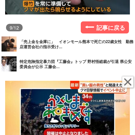
記事に戻る
9
/12
「売上金を金庫に」 イオンモール熊本で死亡の22歳女性 勤務
店運営会社の指示受け...
特定危険指定暴力団『工藤会』トップ 野村悟総裁が引退 県公安
委員会が公示 工藤会...