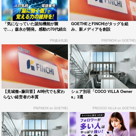
「気になっていた認知機能が菌
GOETHEとFINCHIがタッグを組
で…」森永が開発。感動の70代続出
み、新メディアを創設
PR(森永乳業)
PR(FINCHI on GOETHE)
【見城徹×藤田晋】AI時代でも変わ
シェア別荘「COCO VILLA Owner
らない経営者の本質
s」3選
PR(FINCHI on GOETHE)
PR(COCO VILLA on GOETHE)