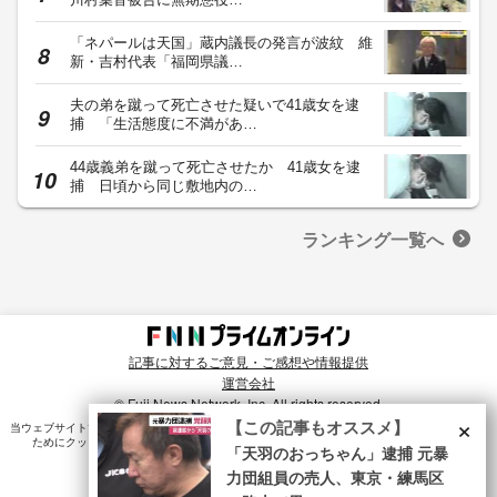
「ネパールは天国」蔵内議長の発言が波紋 維
新・吉村代表「福岡県議…
夫の弟を蹴って死亡させた疑いで41歳女を逮
捕 「生活態度に不満があ…
44歳義弟を蹴って死亡させたか 41歳女を逮
捕 日頃から同じ敷地内の…
ランキング一覧へ
記事に対するご意見・ご感想や情報提供
運営会社
© Fuji News Network, Inc. All rights reserved.
×
【この記事もオススメ】
当ウェブサイトでは、ユーザのニーズ・興味・関⼼に合致したコンテンツや広告配信を提供する
ためにクッキーを使⽤しています。詳細は、
プライバシーポリシー
をご確認ください。
「天羽のおっちゃん」逮捕 元暴
力団組員の売人、東京・練馬区