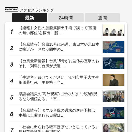
アクセスランキング
最新
24時間
週間
【速報】女性の脳腫瘍摘出手術で誤って“腫瘍
の無い部位”を摘出 脳…
【台風情報】台風15号は来週、東日本や北日本
に接近か お盆期間中の…
【台風最新情報】台風15号がお盆休み直撃のお
それ 列島に台風が接近…
「生涯考え続けてください」江別市男子大学生
集団暴行死 主犯格・当…
県議会議員の“海外視察”に街の人は「成功例見
るなら価値ある」「市…
【台風情報】ダブル台風の週末の進路予想は
本州は土曜晴れも日曜は…
「社会に出られる確率ほぼないと思っている」
川村葉音被告に無期懲役…