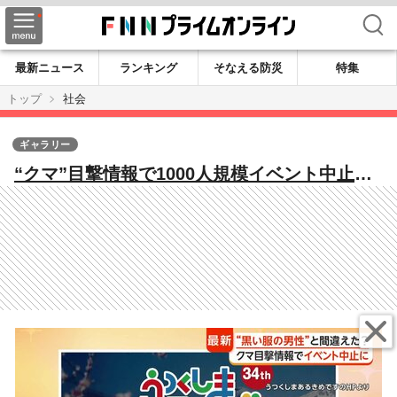
検索
最新ニュース
ランキング
そなえる防災
特集
トップ
社会
ギャラリー
“クマ”目撃情報で1000人規模イベント中止
も“見間違い”？現場に黒い服着て野草採取す
る男性 秋田では防波堤近くに“クマ出没”