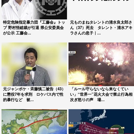
特定危険指定暴力団『工藤会』トッ
元ものまねタレントの清水良太郎さ
プ 野村悟総裁が引退 県公安委員会
ん（37）死去 タレント・清水アキ
が公示 工藤会...
ラさんの息子｜...
元ジャンポケ・斉藤慎二被告（43）
「ルール守らないなら来なくてい
に懲役7年を求刑 ロケバス内で性
い」“世界一”花火大会で禁止行為相
的暴行など 被...
次ぎ怒りの声 場...