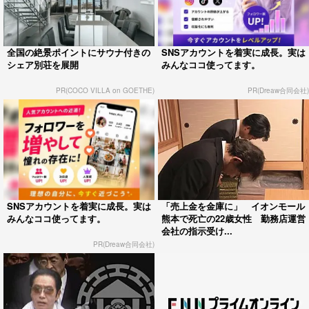
全国の絶景ポイントにサウナ付きの
SNSアカウントを着実に成長。実は
シェア別荘を展開
みんなココ使ってます。
PR(COCO VILLA on GOETHE)
PR(Dreaw合同会社)
SNSアカウントを着実に成長。実は
「売上金を金庫に」 イオンモール
みんなココ使ってます。
熊本で死亡の22歳女性 勤務店運営
会社の指示受け...
PR(Dreaw合同会社)