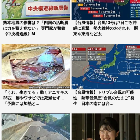
熊本地震の影響は？「四国の活断層
【台風情報】台風13号は7日ごろ沖
は力を蓄え危ない」 専門家が警鐘
縄に直撃 勢力維持のおそれも 関
《中央構造線》M...
東や東海など太...
「うわ、生きてる」動くアニサキス
【台風情報】トリプル台風の可能
25匹 酢やワサビでは死滅せず…
性 熱帯低気圧“台風のたまご”発
「予防には加熱と...
生 日本の南には台...