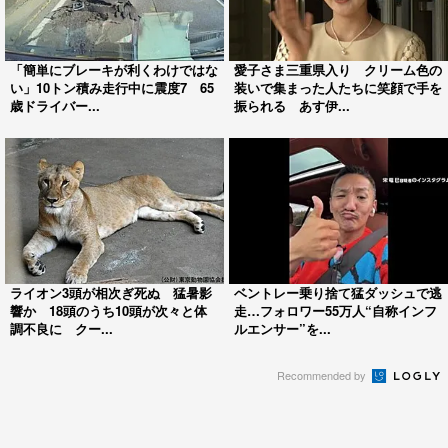
「簡単にブレーキが利くわけではな
愛子さま三重県入り クリーム色の
い」10トン積み走行中に震度7 65
装いで集まった人たちに笑顔で手を
歳ドライバー...
振られる あす伊...
ライオン3頭が相次ぎ死ぬ 猛暑影
ベントレー乗り捨て猛ダッシュで逃
響か 18頭のうち10頭が次々と体
走…フォロワー55万人“自称インフ
調不良に クー...
ルエンサー”を...
Recommended by