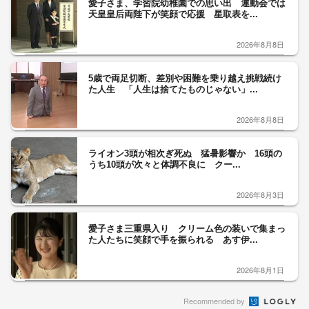
愛子さま、学習院幼稚園での思い出 運動会では
天皇皇后両陛下が笑顔で応援 星取表を...
2026年8月8日
5歳で両足切断、差別や困難を乗り越え挑戦続け
た人生 「人生は捨てたものじゃない」...
2026年8月8日
ライオン3頭が相次ぎ死ぬ 猛暑影響か 16頭の
うち10頭が次々と体調不良に クー...
2026年8月3日
愛子さま三重県入り クリーム色の装いで集まっ
た人たちに笑顔で手を振られる あす伊...
2026年8月1日
Recommended by