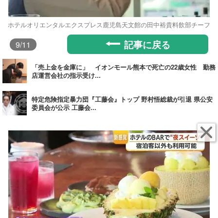
ホテルオリエンタルエクスプレス鹿児島天文館の田中裕貴料飲部チーフ
記事に戻る
9
/11
「売上金を金庫に」 イオンモール熊本で死亡の22歳女性 勤務
店運営会社の指示受け...
特定危険指定暴力団『工藤会』トップ 野村悟総裁が引退 県公安
委員会が公示 工藤会...