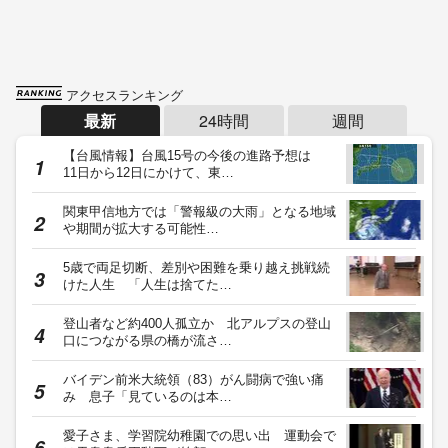
アクセスランキング
最新
24時間
週間
【台風情報】台風15号の今後の進路予想は
11日から12日にかけて、東…
関東甲信地方では「警報級の大雨」となる地域
や期間が拡大する可能性…
5歳で両足切断、差別や困難を乗り越え挑戦続
けた人生 「人生は捨てた…
登山者など約400人孤立か 北アルプスの登山
口につながる県の橋が流さ…
バイデン前米大統領（83）がん闘病で強い痛
み 息子「見ているのは本…
愛子さま、学習院幼稚園での思い出 運動会で