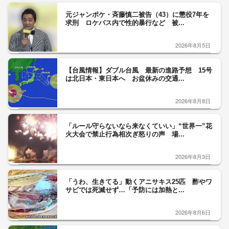
元ジャンポケ・斉藤慎二被告（43）に懲役7年を
求刑 ロケバス内で性的暴行など 被...
2026年8月5日
【台風情報】ダブル台風 最新の進路予想 15号
は北日本・東日本へ お盆休みの交通...
2026年8月8日
「ルール守らないなら来なくていい」“世界一”花
火大会で禁止行為相次ぎ怒りの声 場...
2026年8月3日
「うわ、生きてる」動くアニサキス25匹 酢やワ
サビでは死滅せず…「予防には加熱と...
2026年8月6日