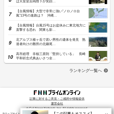
は天皇皇后両陛下が笑顔…
【台風情報】大型で非常に強い“ノロノロ台
風”13号の進路は？ 沖縄…
【台風情報】台風15号はお盆休みに東北地方に
直撃する恐れ 関東も影…
北アルプス槍ヶ岳で若い男性の遺体を発見 熟
達者向けの難所の北鎌尾…
高市総理 非核三原則「堅持している」 長崎
平和祈念式典あいさつ全…
ランキング一覧へ
記事に対するご意見・ご感想や情報提供
運営会社
© Fuji News Network, Inc. All rights reserved.
×
【この記事もオススメ】
当ウェブサイトでは、ユーザのニーズ・興味・関⼼に合致したコンテンツや広告配信を提供する