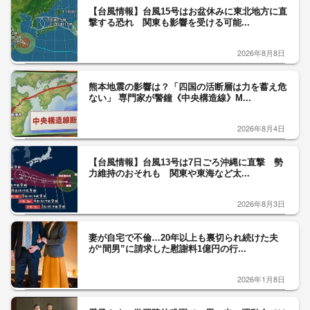
【台風情報】台風15号はお盆休みに東北地方に直
撃する恐れ 関東も影響を受ける可能...
2026年8月8日
熊本地震の影響は？「四国の活断層は力を蓄え危
ない」 専門家が警鐘《中央構造線》M...
2026年8月4日
【台風情報】台風13号は7日ごろ沖縄に直撃 勢
力維持のおそれも 関東や東海など太...
2026年8月3日
妻が自宅で不倫…20年以上も裏切られ続けた夫
が“間男”に請求した慰謝料1億円の行...
2026年1月8日