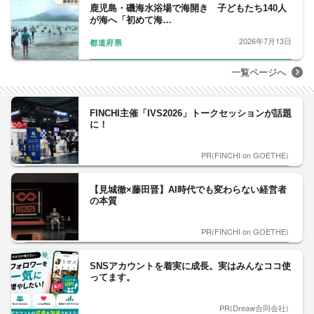
鹿児島・磯海水浴場で海開き 子どもたち140人
が海へ「初めて海…
2026年7月13日
都道府県
一覧ページへ
FINCHI主催「IVS2026」トークセッションが話題
に！
PR(FINCHI on GOETHE)
【見城徹×藤田晋】AI時代でも変わらない経営者
の本質
PR(FINCHI on GOETHE)
SNSアカウントを着実に成長。実はみんなココ使
ってます。
PR(Dreaw合同会社)