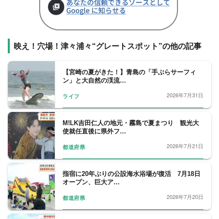
映え！穴場！津々浦々“グレートスポット”の他の記事
【宮崎の夏がきた！】青島の「手ぶらサーフィ
ン」と大自然の渓流…
2026年7月31日
ライフ
M!LK吉田仁人の地元・霧島で夏まつり 観光大
使就任直後に県外フ…
2026年7月21日
都道府県
指宿に20年ぶりの公設海水浴場が復活 7月18日
オープン、巨大ア…
2026年7月20日
都道府県