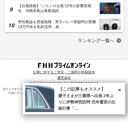
【台風情報】“ノロノロ台風”13号の影響長期
化 沖縄本島は暴風域続…
男性教諭を懲戒免職 男子バレー部顧問が部費
14万円余を私的流用…旅…
ランキング一覧へ
記事に対するご意見・ご感想や情報提供
運営会社
© Fuji News Network, Inc. All rights reserved.
×
【この記事もオススメ】
当ウェブサイトでは、ユーザのニーズ・興味・関⼼に合致したコンテンツや広告配信を提供する
ためにクッキーを使⽤しています。詳細は、
プライバシーポリシー
をご確認ください。
愛子さまが三重県へ出発 2年ぶ
りに伊勢神宮訪問 式年遷宮の伝
統行事「...