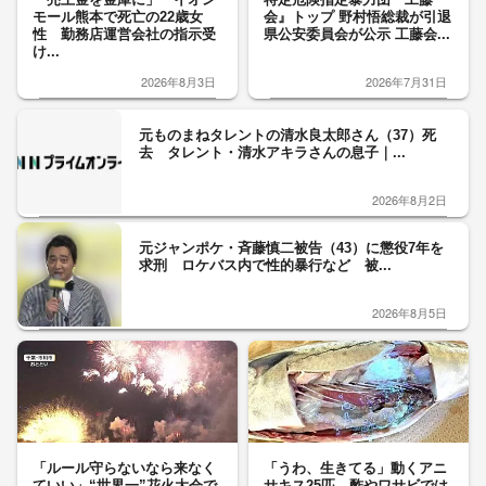
モール熊本で死亡の22歳女
会』トップ 野村悟総裁が引退
性 勤務店運営会社の指示受
県公安委員会が公示 工藤会...
け...
2026年8月3日
2026年7月31日
元ものまねタレントの清水良太郎さん（37）死
去 タレント・清水アキラさんの息子｜...
2026年8月2日
元ジャンポケ・斉藤慎二被告（43）に懲役7年を
求刑 ロケバス内で性的暴行など 被...
2026年8月5日
「ルール守らないなら来なく
「うわ、生きてる」動くアニ
ていい」“世界一”花火大会で
サキス25匹 酢やワサビでは