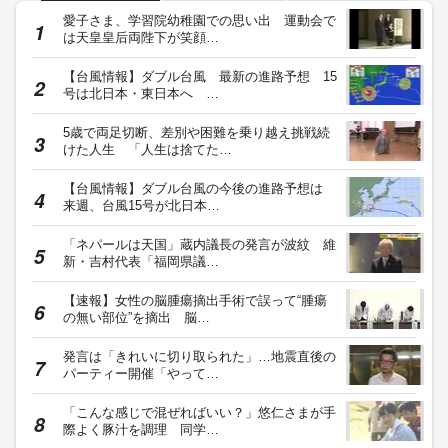
愛子さま、学習院幼稚園での思い出 運動会で
は天皇皇后両陛下が笑顔…
【台風情報】ダブル台風 最新の進路予想 15
号は北日本・東日本へ …
5歳で両足切断、差別や困難を乗り越え挑戦続
けた人生 「人生は捨てた…
【台風情報】ダブル台風の今後の進路予想は
来週、台風15号が北日本…
「ネパールは天国」蔵内議長の発言が波紋 維
新・吉村代表「福岡県議…
【速報】女性の脳腫瘍摘出手術で誤って“腫瘍
の無い部位”を摘出 脳…
発言は「きれいに切り取られた」…地震直後の
パーティー開催「やって…
「こんな感じで混ぜればいい？」悠仁さまが手
際よく豚汁を調理 同学…