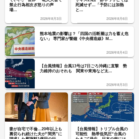
禁止行為相次ぎ怒りの声
死滅せず…「予防には加熱
場...
と...
2026年8月3日
2026年8月6日
熊本地震の影響は？「四国の活断層は力を蓄え危
ない」 専門家が警鐘《中央構造線》M...
2026年8月4日
【台風情報】台風13号は7日ごろ沖縄に直撃 勢
力維持のおそれも 関東や東海など太...
2026年8月3日
妻が自宅で不倫…20年以上も
【台風情報】トリプル台風の
裏切られ続けた夫が“間男”に
可能性 熱帯低気圧“台風の
請求した慰謝料1億円の行...
たまご”発生 日本の南には