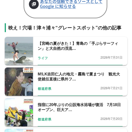
映え！穴場！津々浦々“グレートスポット”の他の記事
【宮崎の夏がきた！】青島の「手ぶらサーフィ
ン」と大自然の渓流…
2026年7月31日
ライフ
M!LK吉田仁人の地元・霧島で夏まつり 観光大
使就任直後に県外フ…
2026年7月21日
都道府県
指宿に20年ぶりの公設海水浴場が復活 7月18日
オープン、巨大ア…
2026年7月20日
都道府県