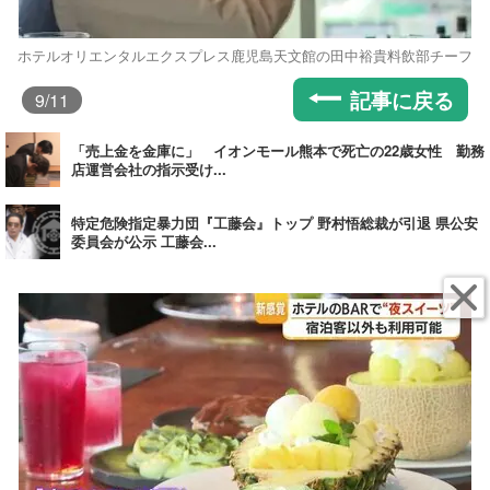
ホテルオリエンタルエクスプレス鹿児島天文館の田中裕貴料飲部チーフ
記事に戻る
9
/11
「売上金を金庫に」 イオンモール熊本で死亡の22歳女性 勤務
店運営会社の指示受け...
特定危険指定暴力団『工藤会』トップ 野村悟総裁が引退 県公安
委員会が公示 工藤会...