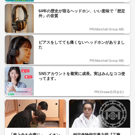
64年の歴史が宿るヘッドホン、いい意味で「想定
外」の音質
PR(Marshall Group AB)
ピアスをしてても痛くないヘッドホンがありまし
た
PR(Marshall Group AB)
SNSアカウントを着実に成長。実はみんなココ使
ってます。
PR(Dreaw合同会社)
「売上金を金庫に」 イオン
特定危険指定暴力団『工藤