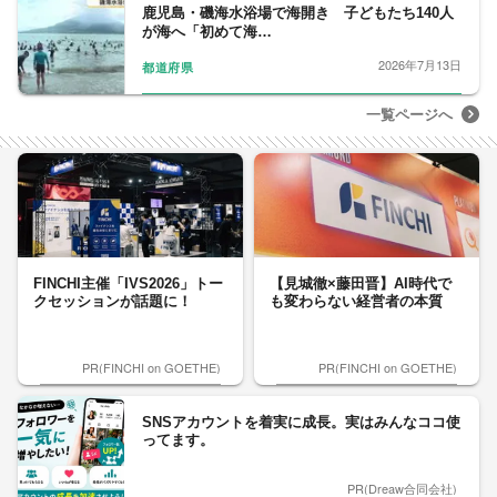
鹿児島・磯海水浴場で海開き 子どもたち140人
が海へ「初めて海…
2026年7月13日
都道府県
一覧ページへ
FINCHI主催「IVS2026」トー
【見城徹×藤田晋】AI時代で
クセッションが話題に！
も変わらない経営者の本質
PR(FINCHI on GOETHE)
PR(FINCHI on GOETHE)
SNSアカウントを着実に成長。実はみんなココ使
ってます。
PR(Dreaw合同会社)