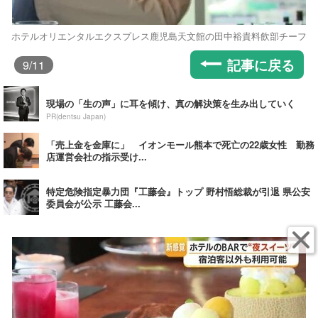
ホテルオリエンタルエクスプレス鹿児島天文館の田中裕貴料飲部チーフ
記事に戻る
9
/11
現場の「生の声」に耳を傾け、真の解決策を生み出していく
PR(dentsu Japan)
「売上金を金庫に」 イオンモール熊本で死亡の22歳女性 勤務
店運営会社の指示受け...
特定危険指定暴力団『工藤会』トップ 野村悟総裁が引退 県公安
委員会が公示 工藤会...