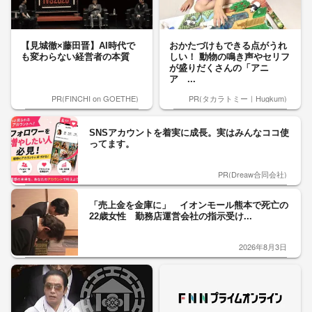
【見城徹×藤田晋】AI時代で
おかたづけもできる点がうれ
も変わらない経営者の本質
しい！ 動物の鳴き声やセリフ
が盛りだくさんの「アニ
ア ...
PR(FINCHI on GOETHE)
PR(タカラトミー｜Hugkum)
SNSアカウントを着実に成長。実はみんなココ使
ってます。
PR(Dreaw合同会社)
「売上金を金庫に」 イオンモール熊本で死亡の
22歳女性 勤務店運営会社の指示受け...
2026年8月3日