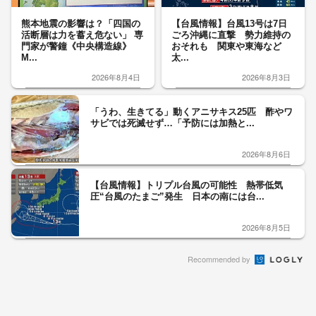
熊本地震の影響は？「四国の
【台風情報】台風13号は7日
活断層は力を蓄え危ない」 専
ごろ沖縄に直撃 勢力維持の
門家が警鐘《中央構造線》
おそれも 関東や東海など
M...
太...
2026年8月4日
2026年8月3日
「うわ、生きてる」動くアニサキス25匹 酢やワ
サビでは死滅せず…「予防には加熱と...
2026年8月6日
【台風情報】トリプル台風の可能性 熱帯低気
圧“台風のたまご”発生 日本の南には台...
2026年8月5日
Recommended by