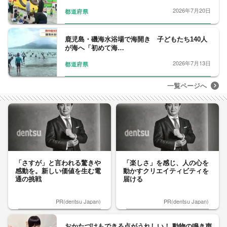
2026年7月20日
都道府県
鹿児島・磯海水浴場で海開き 子どもたち140人
が海へ「初めて海…
2026年7月13日
都道府県
一覧ページへ
「さすが」と言われる驚きや
「楽しさ」を感じ、人の心を
感動を。新しい価値を生む電
動かすクリエイティビティを
通の挑戦
届ける
PR(dentsu Japan)
PR(dentsu Japan)
おかたづけもできる点がうれしい！ 動物の鳴き声