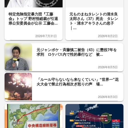
特定危険指定暴力団『工藤
元ものまねタレントの清水良
会』トップ 野村悟総裁が引退
太郎さん（37）死去 タレン
県公安委員会が公示 工藤会...
ト・清水アキラさんの息子
｜...
2026年7月31日
2026年8月2日
元ジャンポケ・斉藤慎二被告（43）に懲役7年を
求刑 ロケバス内で性的暴行など 被...
2026年8月5日
「ルール守らないなら来なくていい」“世界一”花
火大会で禁止行為相次ぎ怒りの声 場...
2026年8月3日