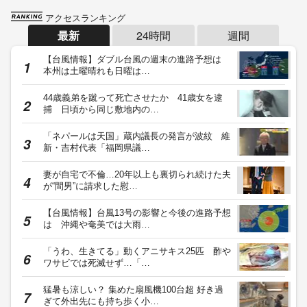
アクセスランキング
最新
24時間
週間
【台風情報】ダブル台風の週末の進路予想は
本州は土曜晴れも日曜は…
44歳義弟を蹴って死亡させたか 41歳女を逮
捕 日頃から同じ敷地内の…
「ネパールは天国」蔵内議長の発言が波紋 維
新・吉村代表「福岡県議…
妻が自宅で不倫…20年以上も裏切られ続けた夫
が“間男”に請求した慰…
【台風情報】台風13号の影響と今後の進路予想
は 沖縄や奄美では大雨…
「うわ、生きてる」動くアニサキス25匹 酢や
ワサビでは死滅せず…「…
猛暑も涼しい？ 集めた扇風機100台超 好き過
ぎて外出先にも持ち歩く小…