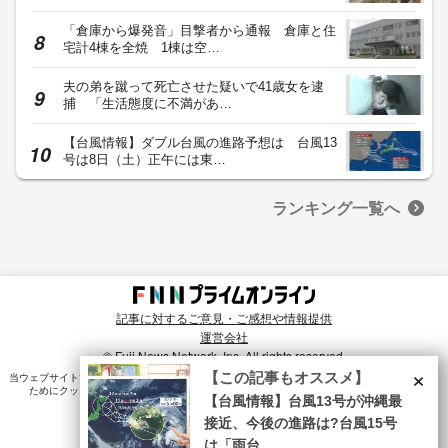
「倉庫から爆発音」目撃者から通報 倉庫と住
宅計4棟を全焼 1棟は空…
夫の弟を蹴って死亡させた疑いで41歳女を逮
捕 「生活態度に不満があ…
【台風情報】ダブル台風の進路予想は 台風13
号は8日（土）正午には東…
ランキング一覧へ
記事に対するご意見・ご感想や情報提供
運営会社
© Fuji News Network, Inc. All rights reserved.
×
【この記事もオススメ】
当ウェブサイトでは、ユーザのニーズ・興味・関⼼に合致したコンテンツや広告配信を提供する
ためにクッキーを使⽤しています。詳細は、
プライバシーポリシー
をご確認ください。
【台風情報】台風13号が沖縄最
接近、今後の進路は?台風15号
は「雨台...