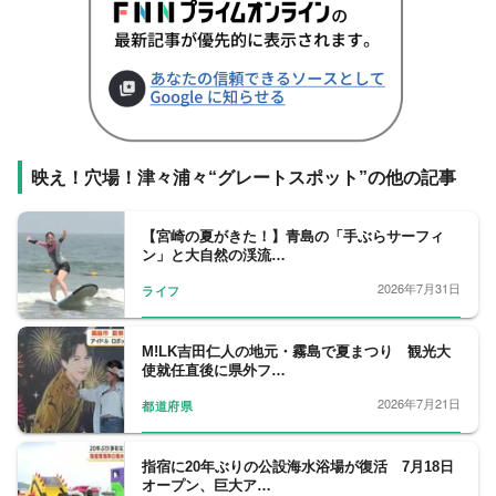
映え！穴場！津々浦々“グレートスポット”の他の記事
【宮崎の夏がきた！】青島の「手ぶらサーフィ
ン」と大自然の渓流…
2026年7月31日
ライフ
M!LK吉田仁人の地元・霧島で夏まつり 観光大
使就任直後に県外フ…
2026年7月21日
都道府県
指宿に20年ぶりの公設海水浴場が復活 7月18日
オープン、巨大ア…