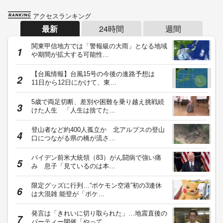
アクセスランキング
最新
24時間
週間
関東甲信地方では「警報級の大雨」となる地域
や期間が拡大する可能性…
【台風情報】台風15号の今後の進路予想は
11日から12日にかけて、東…
5歳で両足切断、差別や困難を乗り越え挑戦続
けた人生 「人生は捨てた…
登山者など約400人孤立か 北アルプスの登山
口につながる県の橋が流さ…
バイデン前米大統領（83）がん闘病で強い痛
み 息子「見ているのは本…
限定グッズに行列…“ポケモン空港”初の3連休
は大混雑 能登が「ポケ…
発言は「きれいに切り取られた」…地震直後の
パーティー開催「やって…