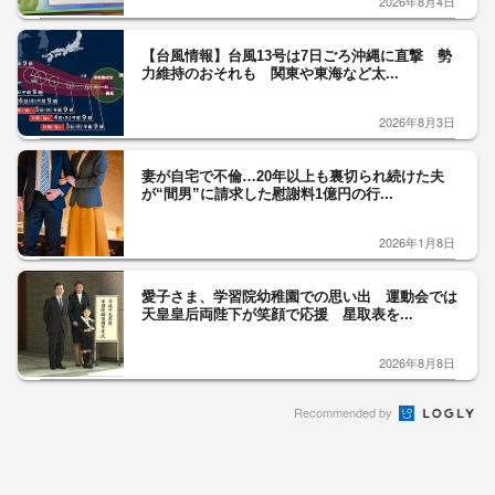
2026年8月4日
【台風情報】台風13号は7日ごろ沖縄に直撃 勢
力維持のおそれも 関東や東海など太...
2026年8月3日
妻が自宅で不倫…20年以上も裏切られ続けた夫
が“間男”に請求した慰謝料1億円の行...
2026年1月8日
愛子さま、学習院幼稚園での思い出 運動会では
天皇皇后両陛下が笑顔で応援 星取表を...
2026年8月8日
Recommended by