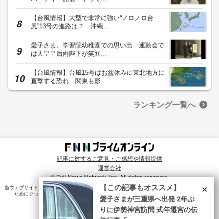
【台風情報】大型で非常に強い“ノロノロ台
風”13号の進路は？ 沖縄…
愛子さま、学習院幼稚園での思い出 運動会で
は天皇皇后両陛下が笑顔…
【台風情報】台風15号はお盆休みに東北地方に
直撃する恐れ 関東も影…
ランキング一覧へ
記事に対するご意見・ご感想や情報提供
運営会社
© Fuji News Network, Inc. All rights reserved.
×
【この記事もオススメ】
当ウェブサイトでは、ユーザのニーズ・興味・関⼼に合致したコンテンツや広告配信を提供する
ためにクッキーを使⽤しています。詳細は、
プライバシーポリシー
をご確認ください。
愛子さまが三重県へ出発 2年ぶ
りに伊勢神宮訪問 式年遷宮の伝