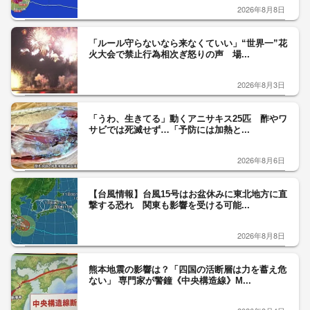
2026年8月8日
「ルール守らないなら来なくていい」“世界一”花
火大会で禁止行為相次ぎ怒りの声 場...
2026年8月3日
「うわ、生きてる」動くアニサキス25匹 酢やワ
サビでは死滅せず…「予防には加熱と...
2026年8月6日
【台風情報】台風15号はお盆休みに東北地方に直
撃する恐れ 関東も影響を受ける可能...
2026年8月8日
熊本地震の影響は？「四国の活断層は力を蓄え危
ない」 専門家が警鐘《中央構造線》M...