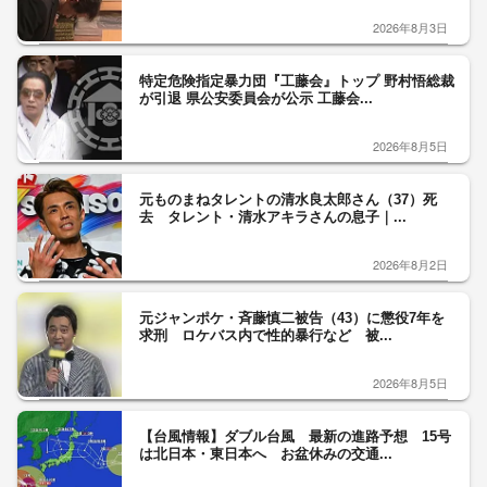
2026年8月3日
特定危険指定暴力団『工藤会』トップ 野村悟総裁
が引退 県公安委員会が公示 工藤会...
2026年8月5日
元ものまねタレントの清水良太郎さん（37）死
去 タレント・清水アキラさんの息子｜...
2026年8月2日
元ジャンポケ・斉藤慎二被告（43）に懲役7年を
求刑 ロケバス内で性的暴行など 被...
2026年8月5日
【台風情報】ダブル台風 最新の進路予想 15号
は北日本・東日本へ お盆休みの交通...