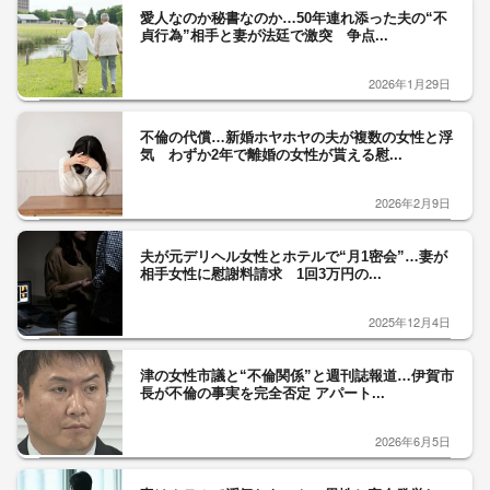
愛人なのか秘書なのか…50年連れ添った夫の“不
貞行為”相手と妻が法廷で激突 争点...
2026年1月29日
不倫の代償…新婚ホヤホヤの夫が複数の女性と浮
気 わずか2年で離婚の女性が貰える慰...
2026年2月9日
夫が元デリヘル女性とホテルで“月1密会”…妻が
相手女性に慰謝料請求 1回3万円の...
2025年12月4日
津の女性市議と“不倫関係”と週刊誌報道…伊賀市
長が不倫の事実を完全否定 アパート...
2026年6月5日