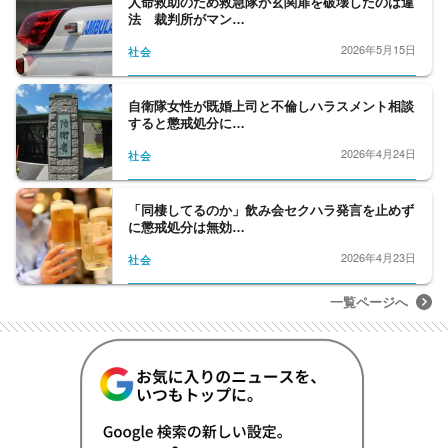
人命救助のため救急隊が玄関扉を破壊したのは違
法 裁判所がマン…
2026年5月15日
社会
自衛隊女性が既婚上司と不倫しハラスメント相談
すると懲戒処分に…
2026年4月24日
社会
「同棲してるのか」飲み会セクハラ発言を止めず
に懲戒処分は無効…
2026年4月23日
社会
一覧ページへ