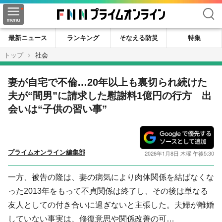
検索
最新ニュース
ランキング
そなえる防災
特集
トップ
社会
妻が自宅で不倫…20年以上も裏切られ続けた
夫が“間男”に請求した慰謝料1億円の行方 出
会いは“子供の習い事”
プライムオンライン編集部
2026年1月8日 木曜 午後5:30
一方、被告の隆は、妻の病気により肉体関係を結ばなくな
った2013年をもって不貞関係は終了し、その後は単なる
友人としての付き合いに過ぎないと主張した。夫婦が離婚
していない事実は、修復意思や関係改善の可…