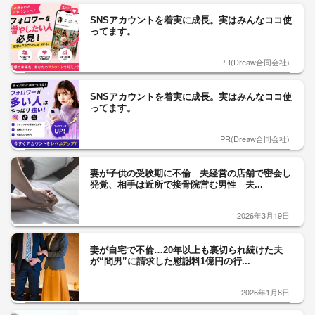
SNSアカウントを着実に成長。実はみんなココ使
ってます。
PR(Dreaw合同会社)
SNSアカウントを着実に成長。実はみんなココ使
ってます。
PR(Dreaw合同会社)
妻が子供の受験期に不倫 夫経営の店舗で密会し
発覚、相手は近所で接骨院営む男性 夫...
2026年3月19日
妻が自宅で不倫…20年以上も裏切られ続けた夫
が“間男”に請求した慰謝料1億円の行...
2026年1月8日