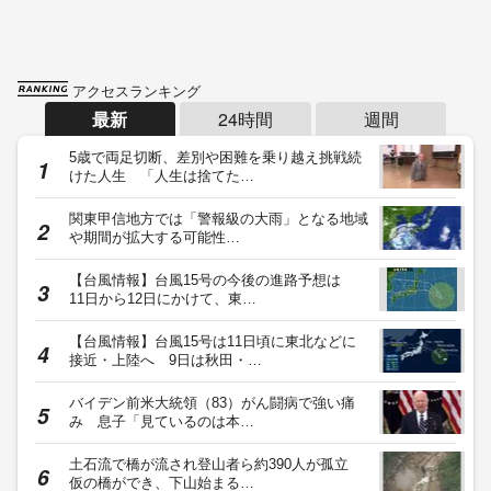
アクセスランキング
最新
24時間
週間
5歳で両足切断、差別や困難を乗り越え挑戦続
けた人生 「人生は捨てた…
関東甲信地方では「警報級の大雨」となる地域
や期間が拡大する可能性…
【台風情報】台風15号の今後の進路予想は
11日から12日にかけて、東…
【台風情報】台風15号は11日頃に東北などに
接近・上陸へ 9日は秋田・…
バイデン前米大統領（83）がん闘病で強い痛
み 息子「見ているのは本…
土石流で橋が流され登山者ら約390人が孤立
仮の橋ができ、下山始まる…