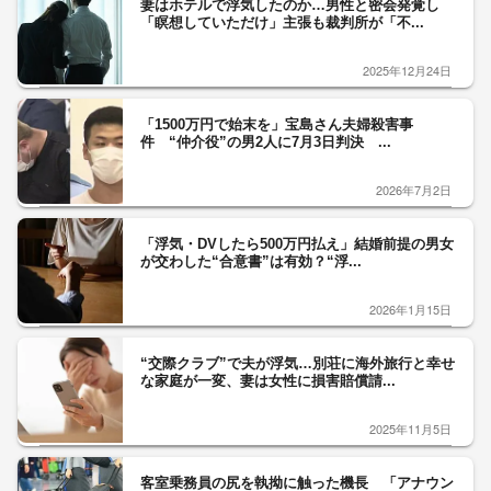
妻はホテルで浮気したのか…男性と密会発覚し
「瞑想していただけ」主張も裁判所が「不...
2025年12月24日
「1500万円で始末を」宝島さん夫婦殺害事
件 “仲介役”の男2人に7月3日判決 ...
2026年7月2日
「浮気・DVしたら500万円払え」結婚前提の男女
が交わした“合意書”は有効？“浮...
2026年1月15日
“交際クラブ”で夫が浮気…別荘に海外旅行と幸せ
な家庭が一変、妻は女性に損害賠償請...
2025年11月5日
客室乗務員の尻を執拗に触った機長 「アナウン