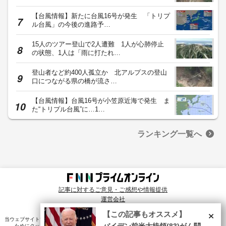
【台風情報】新たに台風16号が発生 「トリプ
ル台風」の今後の進路予…
15人のツアー登山で2人遭難 1人が心肺停止
の状態、1人は「雨に打たれ…
登山者など約400人孤立か 北アルプスの登山
口につながる県の橋が流さ…
【台風情報】台風16号が小笠原近海で発生 ま
た“トリプル台風”に…1…
ランキング一覧へ
記事に対するご意見・ご感想や情報提供
運営会社
© Fuji News Network, Inc. All rights reserved.
×
【この記事もオススメ】
当ウェブサイトでは、ユーザのニーズ・興味・関⼼に合致したコンテンツや広告配信を提供する
ためにクッキーを使⽤しています。詳細は、
プライバシーポリシー
をご確認ください。