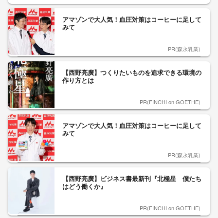
アマゾンで大人気！血圧対策はコーヒーに足して
みて
PR(森永乳業)
【西野亮廣】つくりたいものを追求できる環境の
作り方とは
PR(FINCHI on GOETHE)
アマゾンで大人気！血圧対策はコーヒーに足して
みて
PR(森永乳業)
【西野亮廣】ビジネス書最新刊『北極星 僕たち
はどう働くか』
PR(FINCHI on GOETHE)