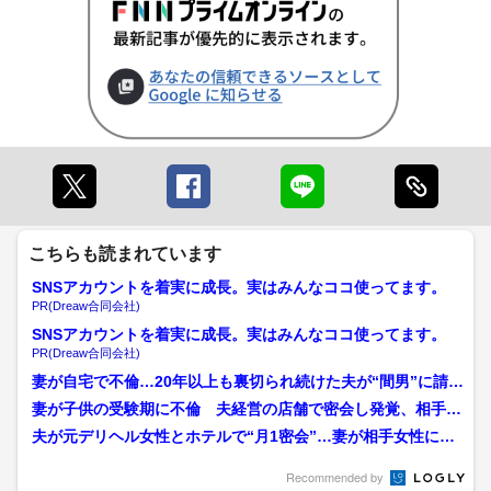
こちらも読まれています
SNSアカウントを着実に成長。実はみんなココ使ってます。
PR(Dreaw合同会社)
SNSアカウントを着実に成長。実はみんなココ使ってます。
PR(Dreaw合同会社)
妻が自宅で不倫…20年以上も裏切られ続けた夫が“間男”に請求
した慰謝料1億円の行...
妻が子供の受験期に不倫 夫経営の店舗で密会し発覚、相手は
近所で接骨院営む男性 夫...
夫が元デリヘル女性とホテルで“月1密会”…妻が相手女性に慰
謝料請求 1回3万円の...
Recommended by