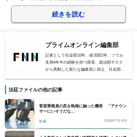
続きを読む
プライムオンライン編集部
記者として社会部10年、経済部2年、ソウル
支局4年半の経験を持つ部長、政治部デスク
から異動した新たな編集長に加え、社会部デ
スク、社会部記者、経済部記者、モスクワ支
局長、国際取材部記者、報道番組ディレクタ
法廷ファイルの他の記事
ー・プロデューサー、バラエティー制作者、
元日経新聞記者、元Yahoo!ニュース編集者、
元スポーツ紙記者など様々な専門性を持つ副
客室乗務員の尻を執拗に触った機長 「アナウン
サーにいそうだな…
編集長・デスクを合わせ11人が所属。事件や
事故、政治に経済、芸能やスポーツまで、あ
2026年7月14日
社会
らゆるニュースを取り扱うプロ集団です。