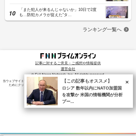
「また犯人が来るんじゃないか」10日で2度
も…防犯カメラが捉えた“タ…
ランキング一覧へ
記事に対するご意見・ご感想や情報提供
運営会社
© Fuji News Network, Inc. All rights reserved.
×
【この記事もオススメ】
当ウェブサイトでは、ユーザのニーズ・興味・関⼼に合致したコンテンツや広告配信を提供する
ためにクッキーを使⽤しています。詳細は、
プライバシーポリシー
をご確認ください。
ロシア 数年以内にNATO加盟国
を攻撃か 米国の情報機関が分析
プー...