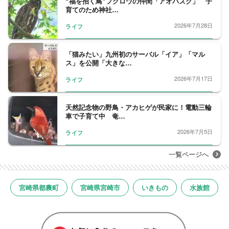
“福を招く鳥”フクロウの仲間「アオバズク」 子
育てのため神社…
2026年7月28日
ライフ
「猫みたい」九州初のサーバル「イア」「マル
ス」を公開「大きな…
2026年7月17日
ライフ
天然記念物の野鳥・アカヒゲが民家に！電動三輪
車で子育て中 奄…
2026年7月5日
ライフ
一覧ページへ
宮崎県都農町
宮崎県宮崎市
いきもの
水族館