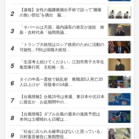
【速報】女性の脳腫瘍摘出手術で誤って“腫瘍
の無い部位”を摘出 脳…
「ネパールは天国」蔵内議長の発言が波紋 維
新・吉村代表「福岡県議…
「トランプ大統領はロシア政府のために活動の
可能性」FBIは現職大統領…
「生涯考え続けてください」江別市男子大学生
集団暴行死 主犯格・当…
タイの中高一貫校で銃乱射 教職員5人死亡20
人以上けが 容疑者の14歳…
【台風情報】台風15号は来週、東日本や北日本
に接近か お盆期間中の…
【台風情報】ダブル台風の週末の進路予想は
本州は土曜晴れも日曜は…
「社会に出られる確率ほぼないと思っている」
川村葉音被告に無期懲役…