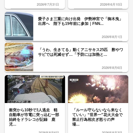
2026年7月31日
2026年6月10日
愛子さま三重に向け出発 伊勢神宮で「御木曳」
出席へ 陛下も19年前に参加｜FNN...
2026年8月1日
「うわ、生きてる」動くアニサキス25匹 酢やワ
サビでは死滅せず…「予防には加熱と...
2026年8月6日
衝突から10秒で3人逃走 軽
「ルール守らないなら来なく
自動車が市電に突っ込む一部
ていい」“世界一”花火大会で
始終をドラレコが記録 鹿
禁止行為相次ぎ怒りの声
児...
場...
2026年8月6日
2026年8月3日