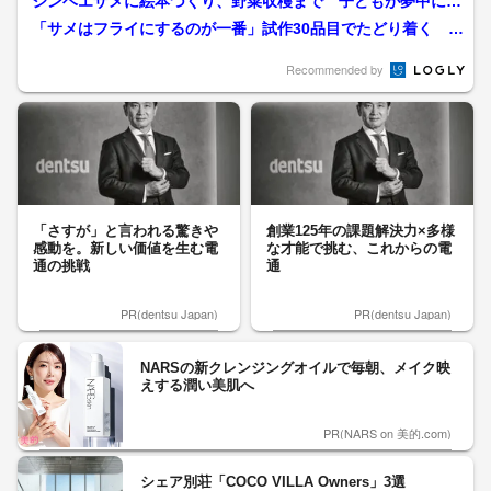
ジンベエザメに絵本づくり、野菜収穫まで 子どもが夢中にな
ったGW鹿児島の体験スポ...
「サメはフライにするのが一番」試作30品目でたどり着く 地
域資源化で「厄介者を人...
Recommended by
「さすが」と言われる驚きや
創業125年の課題解決力×多様
感動を。新しい価値を生む電
な才能で挑む、これからの電
通の挑戦
通
PR(dentsu Japan)
PR(dentsu Japan)
NARSの新クレンジングオイルで毎朝、メイク映
えする潤い美肌へ
PR(NARS on 美的.com)
シェア別荘「COCO VILLA Owners」3選