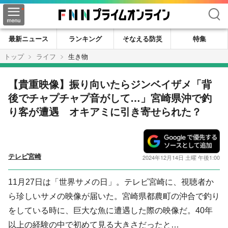
検索
最新ニュース
ランキング
そなえる防災
特集
トップ
ライフ
生き物
【貴重映像】振り向いたらジンベイザメ「背
後でチャプチャプ音がして…」宮崎県沖で釣
り客が遭遇 オキアミに引き寄せられた？
テレビ宮崎
2024年12月14日 土曜 午後1:00
11月27日は「世界サメの日」。テレビ宮崎に、視聴者か
ら珍しいサメの映像が届いた。宮崎県都農町の沖合で釣り
をしている時に、巨大な魚に遭遇した際の映像だ。40年
以上の経験の中で初めて見る大きさだったと…