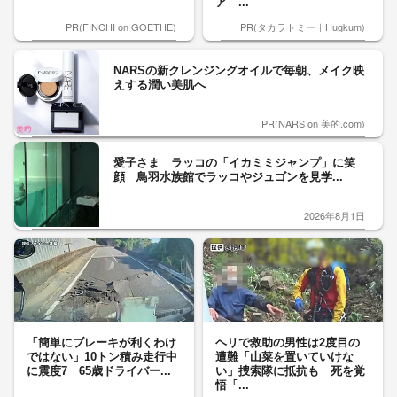
ア ...
PR(FINCHI on GOETHE)
PR(タカラトミー｜Hugkum)
NARSの新クレンジングオイルで毎朝、メイク映
えする潤い美肌へ
PR(NARS on 美的.com)
愛子さま ラッコの「イカミミジャンプ」に笑
顔 鳥羽水族館でラッコやジュゴンを見学...
2026年8月1日
「簡単にブレーキが利くわけ
ヘリで救助の男性は2度目の
ではない」10トン積み走行中
遭難「山菜を置いていけな
に震度7 65歳ドライバー...
い」捜索隊に抵抗も 死を覚
悟「...