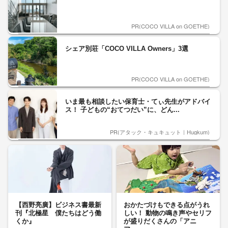
PR(COCO VILLA on GOETHE)
シェア別荘「COCO VILLA Owners」3選
PR(COCO VILLA on GOETHE)
いま最も相談したい保育士・てぃ先生がアドバイ
ス！ 子どもの“おてつだい”に、どん...
PR(アタック・キュキュット｜Hugkum)
【西野亮廣】ビジネス書最新
おかたづけもできる点がうれ
刊『北極星 僕たちはどう働
しい！ 動物の鳴き声やセリフ
くか』
が盛りだくさんの「アニ