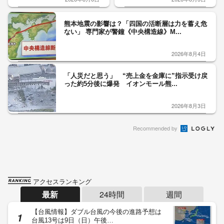
熊本地震の影響は？「四国の活断層は力を蓄え危
ない」 専門家が警鐘《中央構造線》M...
2026年8月4日
「人災だと思う」 “売上金を金庫に”指示受け戻
った約5分後に爆発 イオンモール熊...
2026年8月3日
Recommended by
アクセスランキング
最新
24時間
週間
【台風情報】ダブル台風の今後の進路予想は
台風13号は9日（日）午後…