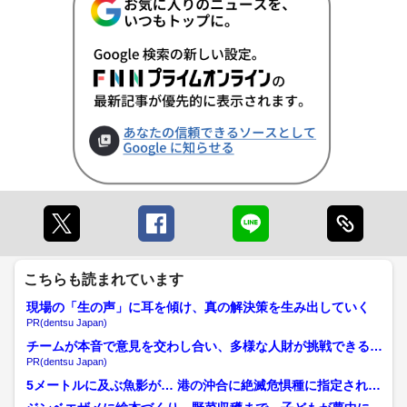
こちらも読まれています
現場の「生の声」に耳を傾け、真の解決策を生み出していく
PR(dentsu Japan)
チームが本音で意見を交わし合い、多様な人財が挑戦できる組
織へ
PR(dentsu Japan)
5メートルに及ぶ魚影が… 港の沖合に絶滅危惧種に指定されて
いる世界最大の魚『ジン...