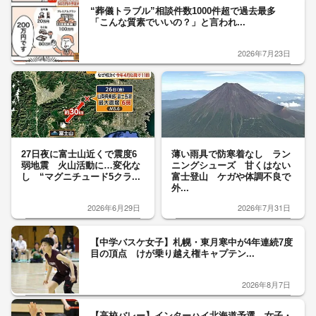
“葬儀トラブル”相談件数1000件超で過去最多
「こんな質素でいいの？」と言われ...
2026年7月23日
27日夜に富士山近くで震度6
薄い雨具で防寒着なし ラン
弱地震 火山活動に…変化な
ニングシューズ 甘くはない
し “マグニチュード5クラ...
富士登山 ケガや体調不良で
外...
2026年6月29日
2026年7月31日
【中学バスケ女子】札幌・東月寒中が4年連続7度
目の頂点 けが乗り越え権キャプテン...
2026年8月7日
【高校バレー】インターハイ北海道予選 女子・