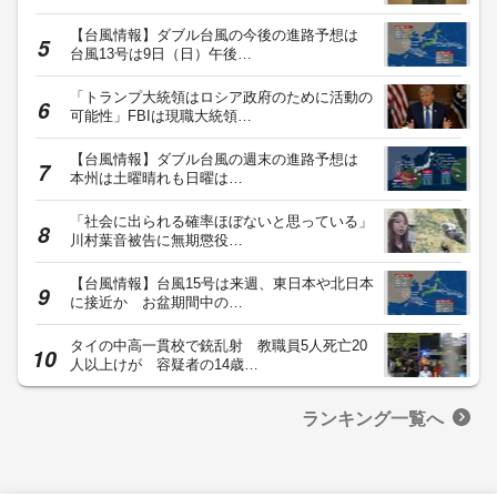
【台風情報】ダブル台風の今後の進路予想は
台風13号は9日（日）午後…
「トランプ大統領はロシア政府のために活動の
可能性」FBIは現職大統領…
【台風情報】ダブル台風の週末の進路予想は
本州は土曜晴れも日曜は…
「社会に出られる確率ほぼないと思っている」
川村葉音被告に無期懲役…
【台風情報】台風15号は来週、東日本や北日本
に接近か お盆期間中の…
タイの中高一貫校で銃乱射 教職員5人死亡20
人以上けが 容疑者の14歳…
ランキング一覧へ