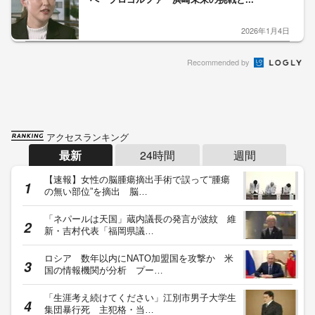
2026年1月4日
Recommended by
アクセスランキング
最新
24時間
週間
【速報】女性の脳腫瘍摘出手術で誤って“腫瘍
の無い部位”を摘出 脳…
「ネパールは天国」蔵内議長の発言が波紋 維
新・吉村代表「福岡県議…
ロシア 数年以内にNATO加盟国を攻撃か 米
国の情報機関が分析 プー…
「生涯考え続けてください」江別市男子大学生
集団暴行死 主犯格・当…