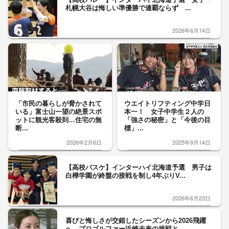
札幌大谷は悔しい準優勝で連覇ならず ...
2026年6月14日
「市民の暮らしが脅かされて
ウエイトリフティング中学日
いる」富士山一望の絶景スポ
本一！ 女子中学生２人の
ットに観光客殺到…住宅の無
「強さの秘密」と「今後の目
断...
標」...
2026年2月6日
2025年9月14日
【高校バスケ】インターハイ北海道予選 男子は
白樺学園が終盤の接戦を制し4年ぶりV...
2026年6月23日
喜びと悔しさが交錯したシーズンから2026飛躍
へ プロゴルファー浜崎未来の挑戦と...