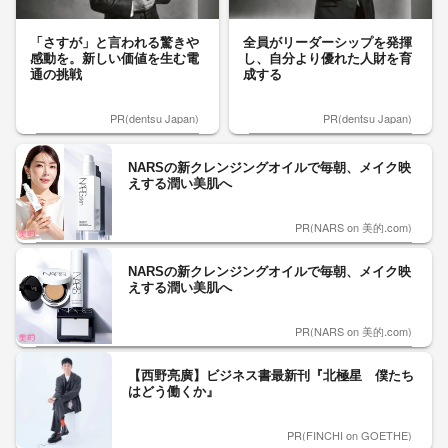
「さすが」と言われる驚きや
全員がリーダーシップを発揮
感動を。新しい価値を生む電
し、自分より優れた人財を育
通の挑戦
成する
PR(dentsu Japan)
PR(dentsu Japan)
NARSの新クレンジングオイルで毎朝、メイク映
えする潤い美肌へ
PR(NARS on 美的.com)
NARSの新クレンジングオイルで毎朝、メイク映
えする潤い美肌へ
PR(NARS on 美的.com)
【西野亮廣】ビジネス書最新刊『北極星 僕たち
はどう働くか』
PR(FINCHI on GOETHE)