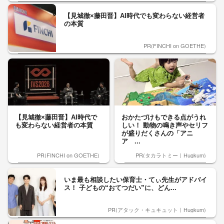
【見城徹×藤田晋】AI時代でも変わらない経営者
の本質
PR(FINCHI on GOETHE)
【見城徹×藤田晋】AI時代で
おかたづけもできる点がうれ
も変わらない経営者の本質
しい！ 動物の鳴き声やセリフ
が盛りだくさんの「アニ
ア ...
PR(FINCHI on GOETHE)
PR(タカラトミー｜Hugkum)
いま最も相談したい保育士・てぃ先生がアドバイ
ス！ 子どもの“おてつだい”に、どん...
PR(アタック・キュキュット｜Hugkum)