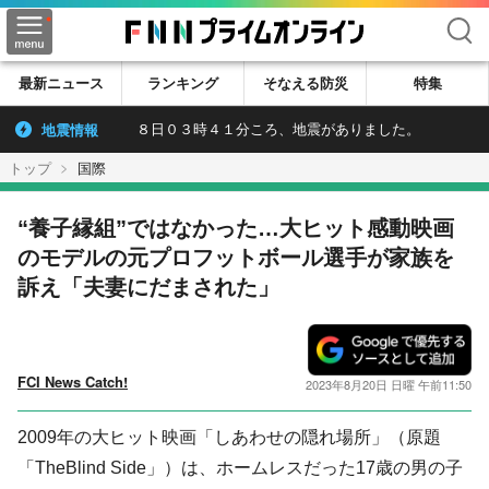
検索
最新ニュース
ランキング
そなえる防災
特集
地震情報
８日０３時４１分ころ、地震がありました。
トップ
国際
“養子縁組”ではなかった…大ヒット感動映画
のモデルの元プロフットボール選手が家族を
訴え「夫妻にだまされた」
FCI News Catch!
2023年8月20日 日曜 午前11:50
2009年の大ヒット映画「しあわせの隠れ場所」（原題
「TheBlind Side」）は、ホームレスだった17歳の男の子