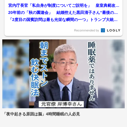
宮内庁長官「私自身が制度についてご説明を」 皇室典範改正
案成立後 養子縁組は「皇...
20年前の「秋の園遊会」 結婚控えた黒田清子さん“最後の参
加” 月末には両陛下主...
「2度目の国賓訪問は最も光栄な瞬間の一つ」トランプ大統領
がチャールズ国王主催の晩...
Recommended by
「夜中起きる原因は脳」4時間睡眠の人必見