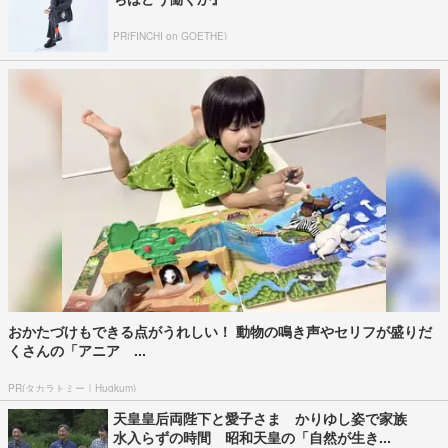
PR(FINCHI on GOETHE)
おかたづけもできる点がうれしい！ 動物の鳴き声やセリフが盛りだ
くさんの「アニア ...
PR(タカラトミー｜Hugkum)
天皇皇后両陛下と愛子さま かりゆし姿で家族
水入らずの時間 昭和天皇の「自然が生き...