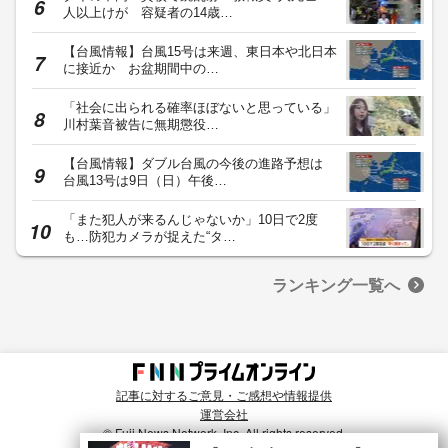
人以上けが 容疑者の14歳…
【台風情報】台風15号は来週、東日本や北日本
に接近か お盆期間中の…
「社会に出られる確率ほぼないと思っている」
川村葉音被告に無期懲役…
【台風情報】ダブル台風の今後の進路予想は
台風13号は9日（日）午後…
「また犯人が来るんじゃないか」10日で2度
も…防犯カメラが捉えた“タ…
ランキング一覧へ
記事に対するご意見・ご感想や情報提供
運営会社
© Fuji News Network, Inc. All rights reserved.