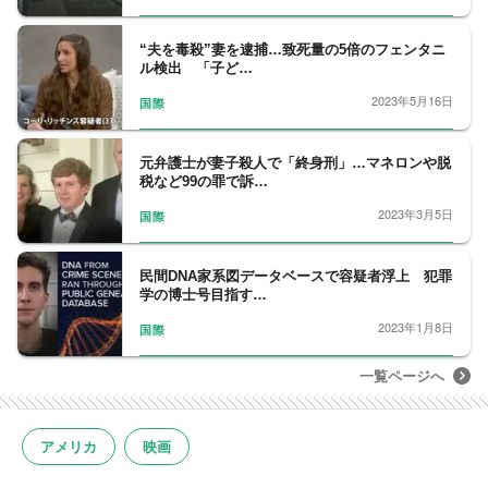
“夫を毒殺”妻を逮捕…致死量の5倍のフェンタニ
ル検出 「子ど…
2023年5月16日
国際
元弁護士が妻子殺人で「終身刑」…マネロンや脱
税など99の罪で訴…
2023年3月5日
国際
民間DNA家系図データベースで容疑者浮上 犯罪
学の博士号目指す…
2023年1月8日
国際
一覧ページへ
アメリカ
映画