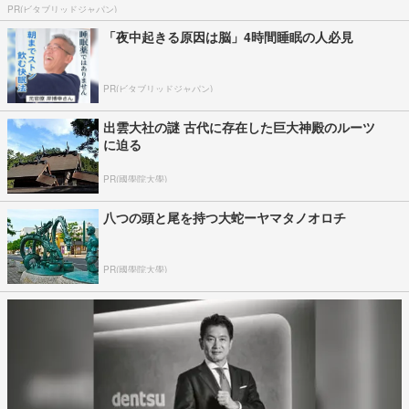
PR(ビタブリッドジャパン)
「夜中起きる原因は脳」4時間睡眠の人必見
PR(ビタブリッドジャパン)
出雲大社の謎 古代に存在した巨大神殿のルーツ
に迫る
PR(國學院大學)
八つの頭と尾を持つ大蛇ーヤマタノオロチ
PR(國學院大學)