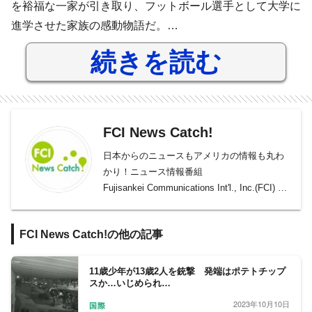
を裕福な一家が引き取り、フットボール選手として大学に
進学させた家族の感動物語だ。…
続きを読む
FCI News Catch!
日本からのニュースもアメリカの情報も丸わ
かり！ニュース情報番組
Fujisankei Communications Int'l., Inc.(FCI) で
は、毎週 月～金曜日、アメリカ在住の皆さま
にフジテレビの最新ニュースとアメリカで役
FCI News Catch!の他の記事
立つ情報満載のテレビ番組「FCI News
Catch! 」を全米に向け放送しています！ 番
組は、無料で地上デジタルやケーブルサービ
11歳少年が13歳2人を銃撃 発端はポテトチップ
スか…いじめられ…
ス等でご覧いただけます。
2023年10月10日
国際