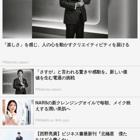
「楽しさ」を感じ、人の心を動かすクリエイティビティを届ける
PR(dentsu Japan)
「さすが」と言われる驚きや感動を。新しい価
値を生む電通の挑戦
PR(dentsu Japan)
NARSの新クレンジングオイルで毎朝、メイク映
えする潤い美肌へ
PR(NARS on 美的.com)
【西野亮廣】ビジネス書最新刊『北極星 僕た
ちはどう働くか』