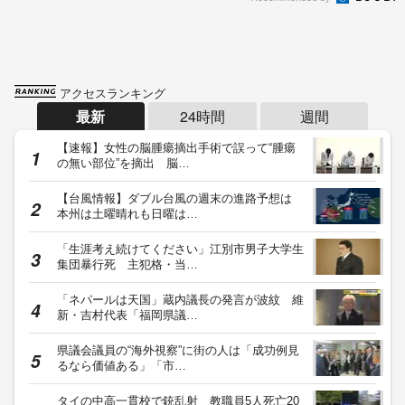
アクセスランキング
最新
24時間
週間
【速報】女性の脳腫瘍摘出手術で誤って“腫瘍
の無い部位”を摘出 脳…
【台風情報】ダブル台風の週末の進路予想は
本州は土曜晴れも日曜は…
「生涯考え続けてください」江別市男子大学生
集団暴行死 主犯格・当…
「ネパールは天国」蔵内議長の発言が波紋 維
新・吉村代表「福岡県議…
県議会議員の“海外視察”に街の人は「成功例見
るなら価値ある」「市…
タイの中高一貫校で銃乱射 教職員5人死亡20