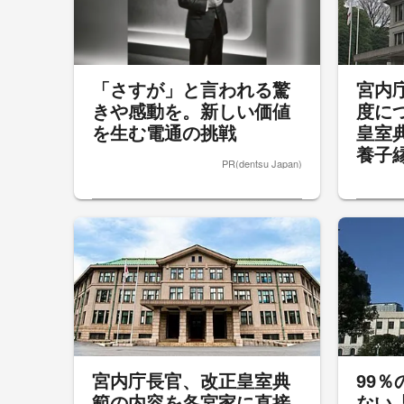
「さすが」と言われる驚
宮内
きや感動を。新しい価値
度に
を生む電通の挑戦
皇室
養子縁
PR(dentsu Japan)
宮内庁長官、改正皇室典
99
範の内容を各宮家に直接
ない