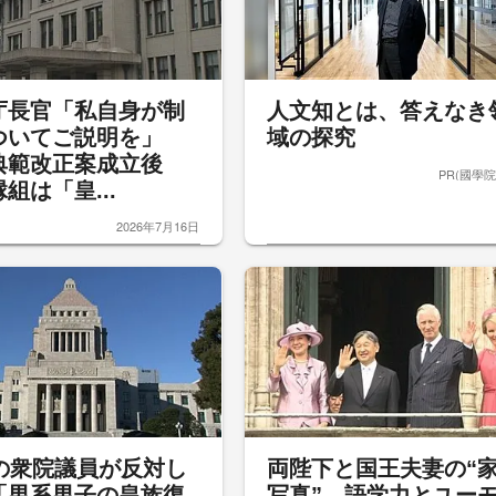
庁長官「私自身が制
人文知とは、答えなき
ついてご説明を」
域の探究
典範改正案成立後
PR(國學院
組は「皇...
2026年7月16日
％の衆院議員が反対し
両陛下と国王夫妻の“
「男系男子の皇族復
写真” 語学力とユー