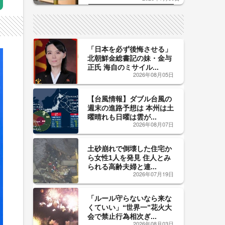
した「辛口カーブ」が飲み頃の
サイン！
「日本を必ず後悔させる」
北朝鮮金総書記の妹・金与
正氏 海自のミサイル...
2026年08月05日
【台風情報】ダブル台風の
週末の進路予想は 本州は土
曜晴れも日曜は雲が...
2026年08月07日
土砂崩れで倒壊した住宅か
ら女性1人を発見 住人とみ
られる高齢夫婦と連...
2026年07月19日
「ルール守らないなら来な
くていい」“世界一”花火大
会で禁止行為相次ぎ...
2026年08月03日