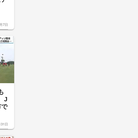
7月7日
も
 J
市で
月31日