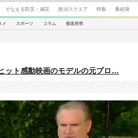
そなえる防災・減災
政治スクエア
特集
番組発
タメ
スポーツ
コラム
都道府県
大ヒット感動映画のモデルの元プロ…