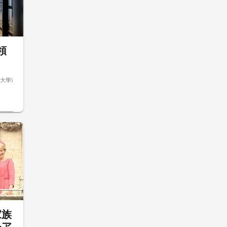
領
大學)
家族
モア