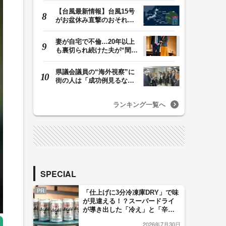
【台風最新情報】台風15号
がお盆休み直撃のおそれ
列島に台風が接近…
妻が自宅で不倫…20年以上
も裏切られ続けた夫が“間
男”に請求した慰…
県議会議員の“海外視察”に
街の人は「成功例見るなら
価値ある」「市…
ランキング一覧へ
SPECIAL
PR
「仕上げに3分冷凍庫DRY」で味
が見違える！？スーパードライ
が導き出した「冷え」と「辛
口」のおいしい関係 青く変化
2026年7月30日