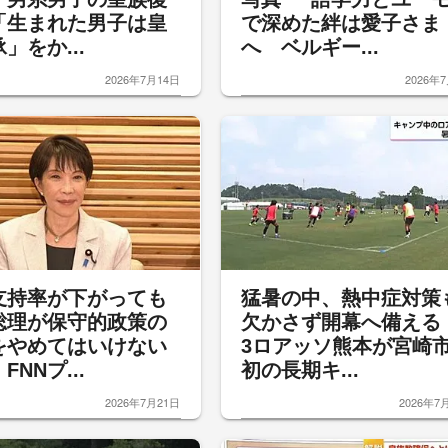
「生まれた男子は皇
で深めた絆は愛子さま
」をか...
へ ベルギー...
2026年7月14日
2026年
支持率が下がっても
猛暑の中、熱中症対策
総理が保守的政策の
欠かさず開幕へ備える
をやめてはいけない
3ロアッソ熊本が宮崎
FNNプ...
初の長期キ...
2026年7月21日
2026年7