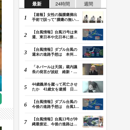
最新
24時間
週間
【速報】女性の脳腫瘍摘出
手術で誤って“腫瘍の無い部
位”を摘出 脳…
【台風情報】台風15号は来
週、東日本や北日本に接近
か お盆期間中の…
【台風情報】ダブル台風の
週末の進路予想は 本州は
土曜晴れも日曜は…
「ネパールは天国」蔵内議
長の発言が波紋 維新・吉
村代表「福岡県議…
44歳義弟を蹴って死亡させ
たか 41歳女を逮捕 日頃
から同じ敷地内の…
【台風情報】ダブル台風の
今後の進路予想は 台風13
号は9日（日）午後…
【台風情報】台風13号が沖
縄最接近、今後の進路は？
台風15号は「雨台…