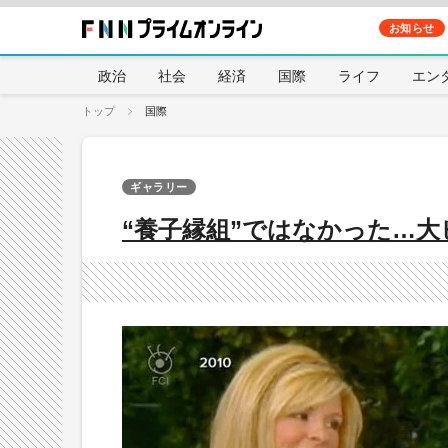
お知らせ
政治
社会
経済
国際
ライフ
エン
トップ
国際
ギャラリー
“養子縁組”ではなかった…