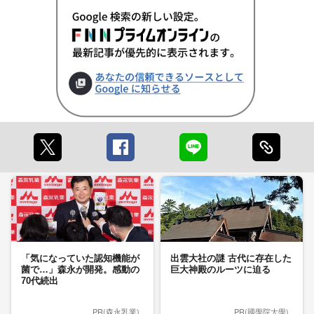
「気になっていた認知機能が
出雲大社の謎 古代に存在した
菌で…」森永が開発。感動の
巨大神殿のルーツに迫る
70代続出
PR(森永乳業)
PR(國學院大學)