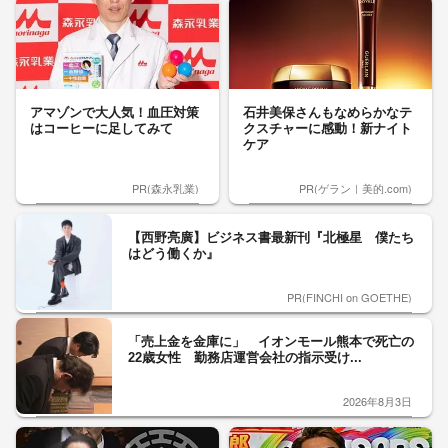
アマゾンで大人気！血圧対策
石井美保さんもなめらかなテ
はコーヒーに足してみて
クスチャーに感動！新ナイト
ケア
PR(森永乳業)
PR(ゲラン｜美的.com)
【西野亮廣】ビジネス書最新刊『北極星 僕たち
はどう働くか』
PR(FINCHI on GOETHE)
「売上金を金庫に」 イオンモール熊本で死亡の
22歳女性 勤務店運営会社の指示受け...
2026年8月3日