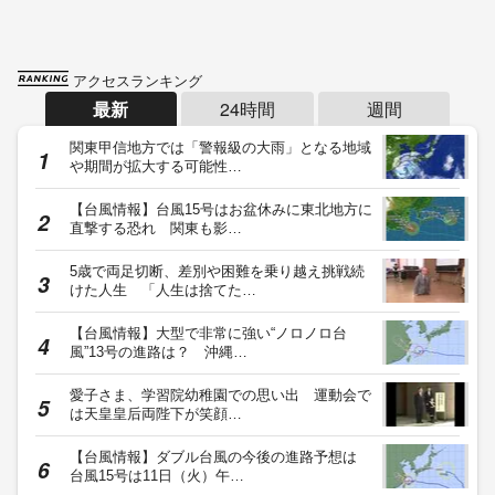
アクセスランキング
最新
24時間
週間
関東甲信地方では「警報級の大雨」となる地域
や期間が拡大する可能性…
【台風情報】台風15号はお盆休みに東北地方に
直撃する恐れ 関東も影…
5歳で両足切断、差別や困難を乗り越え挑戦続
けた人生 「人生は捨てた…
【台風情報】大型で非常に強い“ノロノロ台
風”13号の進路は？ 沖縄…
愛子さま、学習院幼稚園での思い出 運動会で
は天皇皇后両陛下が笑顔…
【台風情報】ダブル台風の今後の進路予想は
台風15号は11日（火）午…