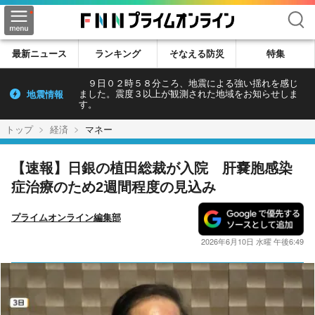
検索
最新ニュース
ランキング
そなえる防災
特集
９日０２時５８分ころ、地震による強い揺れを感じ
地震情報
ました。震度３以上が観測された地域をお知らせしま
す。
トップ
経済
マネー
【速報】日銀の植田総裁が入院 肝嚢胞感染
症治療のため2週間程度の見込み
プライムオンライン編集部
2026年6月10日 水曜 午後6:49