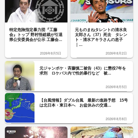
特定危険指定暴力団『工藤
元ものまねタレントの清水良
会』トップ 野村悟総裁が引退
太郎さん（37）死去 タレン
県公安委員会が公示 工藤会...
ト・清水アキラさんの息子
｜...
2026年8月5日
2026年8月2日
元ジャンポケ・斉藤慎二被告（43）に懲役7年を
求刑 ロケバス内で性的暴行など 被...
2026年8月5日
【台風情報】ダブル台風 最新の進路予想 15号
は北日本・東日本へ お盆休みの交通...
2026年8月8日