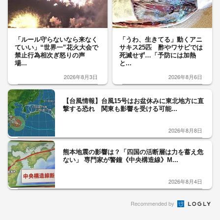
「ルール守らないなら来なく
「うわ、生きてる」動くアニ
ていい」“世界一”花火大会で
サキス25匹 酢やワサビでは
禁止行為相次ぎ怒りの声
死滅せず…「予防には加熱
場...
と...
2026年8月3日
2026年8月6日
【台風情報】台風15号はお盆休みに東北地方に直
撃する恐れ 関東も影響を受ける可能...
2026年8月8日
熊本地震の影響は？「四国の活断層は力を蓄え危
ない」 専門家が警鐘《中央構造線》M...
2026年8月4日
Recommended by