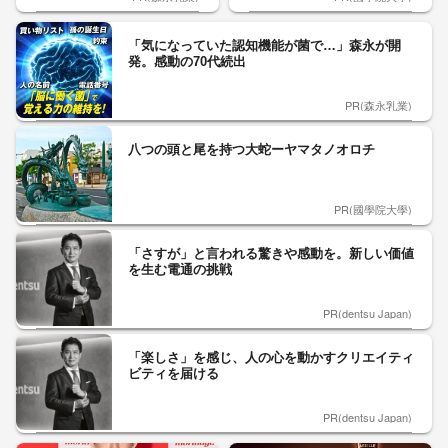
「気になっていた認知機能が菌で…」森永が開
発。感動の70代続出
PR(森永乳業)
八つの頭と尾を持つ大蛇ーヤマタノオロチ
PR(國學院大學)
「さすが」と言われる驚きや感動を。新しい価値
を生む電通の挑戦
PR(dentsu Japan)
「楽しさ」を感じ、人の心を動かすクリエイティ
ビティを届ける
PR(dentsu Japan)