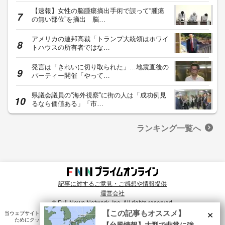
【速報】女性の脳腫瘍摘出手術で誤って“腫瘍
の無い部位”を摘出 脳…
アメリカの連邦高裁「トランプ大統領はホワイ
トハウスの所有者ではな…
発言は「きれいに切り取られた」…地震直後の
パーティー開催「やって…
県議会議員の“海外視察”に街の人は「成功例見
るなら価値ある」「市…
ランキング一覧へ
記事に対するご意見・ご感想や情報提供
運営会社
© Fuji News Network, Inc. All rights reserved.
×
【この記事もオススメ】
当ウェブサイトでは、ユーザのニーズ・興味・関⼼に合致したコンテンツや広告配信を提供する
ためにクッキーを使⽤しています。詳細は、
プライバシーポリシー
をご確認ください。