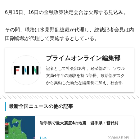
6月15日、16日の金融政策決定会合は欠席する見込み。
その間、職務は氷見野副総裁が代理し、総裁記者会見は内
田副総裁が代理して実施するとしている。
プライムオンライン編集部
記者として社会部10年、経済部2年、ソウル
支局4年半の経験を持つ部長、政治部デスク
から異動した新たな編集長に加え、社会部デ
スク、社会部記者、経済部記者、モスクワ支
局長、国際取材部記者、報道番組ディレクタ
ー・プロデューサー、バラエティー制作者、
最新全国ニュースの他の記事
元日経新聞記者、元Yahoo!ニュース編集者、
元スポーツ紙記者など様々な専門性を持つ副
岩手県で最大震度4の地震 岩手県・普代村
編集長・デスクを合わせ11人が所属。事件や
事故、政治に経済、芸能やスポーツまで、あ
2026年8月9日
社会