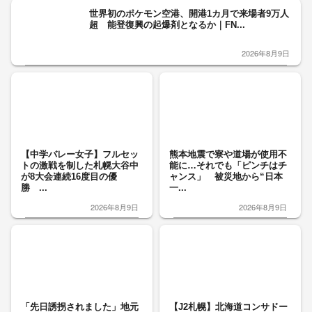
世界初のポケモン空港、開港1カ月で来場者9万人
超 能登復興の起爆剤となるか｜FN...
2026年8月9日
【中学バレー女子】フルセッ
熊本地震で寮や道場が使用不
トの激戦を制した札幌大谷中
能に…それでも「ピンチはチ
が8大会連続16度目の優
ャンス」 被災地から“日本
勝 ...
一...
2026年8月9日
2026年8月9日
「先日誘拐されました」地元
【J2札幌】北海道コンサドー