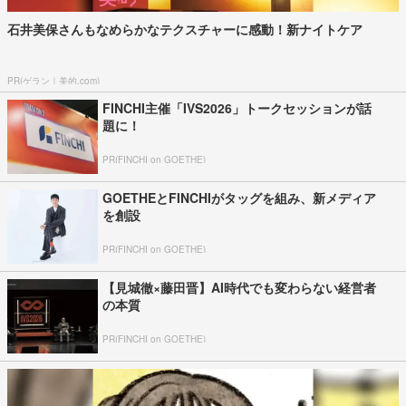
石井美保さんもなめらかなテクスチャーに感動！新ナイトケア
PR(ゲラン｜美的.com)
FINCHI主催「IVS2026」トークセッションが話
題に！
PR(FINCHI on GOETHE)
GOETHEとFINCHIがタッグを組み、新メディア
を創設
PR(FINCHI on GOETHE)
【見城徹×藤田晋】AI時代でも変わらない経営者
の本質
PR(FINCHI on GOETHE)