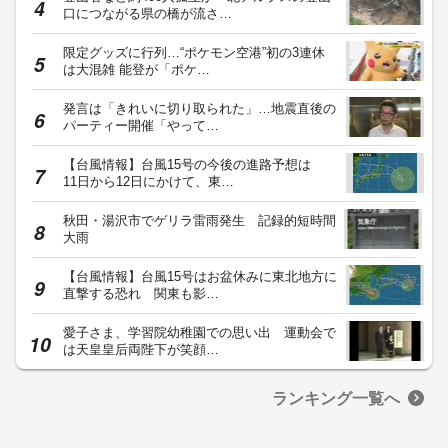
口につながる県の橋が流さ…
限定グッズに行列…“ポケモン空港”初の3連休
は大混雑 能登が「ポケ…
発言は「きれいに切り取られた」…地震直後の
パーティー開催「やって…
【台風情報】台風15号の今後の進路予想は
11日から12日にかけて、東…
秋田・湯沢市でゲリラ雷雨発生 記録的短時間
大雨
【台風情報】台風15号はお盆休みに東北地方に
直撃する恐れ 関東も影…
愛子さま、学習院幼稚園での思い出 運動会で
は天皇皇后両陛下が笑顔…
ランキング一覧へ