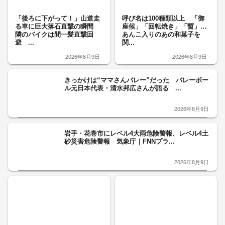
「後ろに下がって！」山道走
呼び名は100種類以上 「御
る車に巨大落石直撃の瞬間
座候」「回転焼き」「暫」…
隣のバイクは間一髪直撃回
あんこ入りのあの和菓子を
避 ...
関...
2026年8月9日
2026年8月9日
きっかけは“ママさんバレー”だった バレーボー
ル元日本代表・清水邦広さんが語る ...
2026年8月9日
岩手・花巻市にレベル4大雨危険警報、レベル4土
砂災害危険警報 気象庁｜FNNプラ...
2026年8月9日