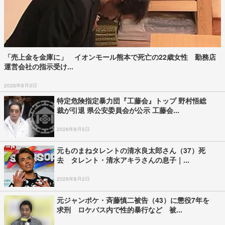
「売上金を金庫に」 イオンモール熊本で死亡の22歳女性 勤務店
運営会社の指示受け...
2026年8月3日
特定危険指定暴力団『工藤会』トップ 野村悟総
裁が引退 県公安委員会が公示 工藤会...
2026年8月5日
元ものまねタレントの清水良太郎さん（37）死
去 タレント・清水アキラさんの息子｜...
2026年8月2日
元ジャンポケ・斉藤慎二被告（43）に懲役7年を
求刑 ロケバス内で性的暴行など 被...