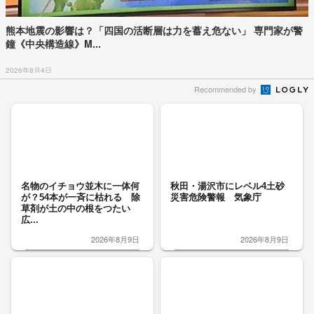
熊本地震の影響は？「四国の活断層は力を蓄え危ない」 専門家が警
鐘《中央構造線》M...
2026年8月4日
Recommended by
名物のイチョウ並木に一体何
秋田・湯沢市にレベル4土砂
が？54本が一斉に枯れる 除
災害危険警報 気象庁
草剤が土の中の根をつたい
広...
2026年8月9日
2026年8月9日