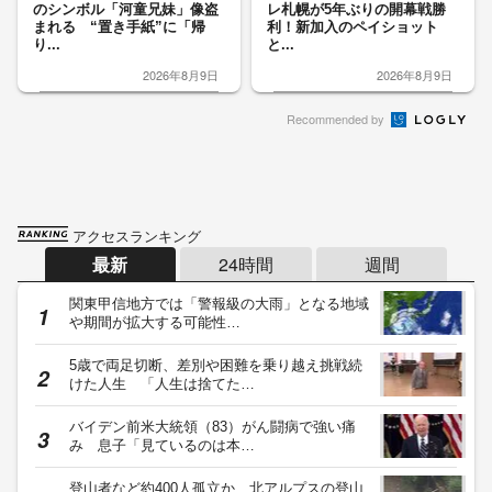
のシンボル「河童兄妹」像盗
レ札幌が5年ぶりの開幕戦勝
まれる “置き手紙”に「帰
利！新加入のペイショット
り...
と...
2026年8月9日
2026年8月9日
Recommended by
アクセスランキング
最新
24時間
週間
関東甲信地方では「警報級の大雨」となる地域
や期間が拡大する可能性…
5歳で両足切断、差別や困難を乗り越え挑戦続
けた人生 「人生は捨てた…
バイデン前米大統領（83）がん闘病で強い痛
み 息子「見ているのは本…
登山者など約400人孤立か 北アルプスの登山