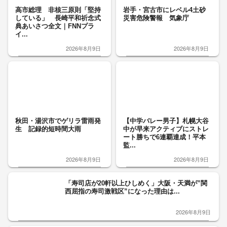
高市総理 非核三原則「堅持
岩手・宮古市にレベル4土砂
している」 長崎平和祈念式
災害危険警報 気象庁
典あいさつ全文｜FNNプラ
イ...
2026年8月9日
2026年8月9日
秋田・湯沢市でゲリラ雷雨発
【中学バレー男子】札幌大谷
生 記録的短時間大雨
中が早来アクティブにストレ
ート勝ちで6連覇達成！平本
監...
2026年8月9日
2026年8月9日
「寿司店が20軒以上ひしめく」大阪・天満が”関
西屈指の寿司激戦区”になった理由は...
2026年8月9日