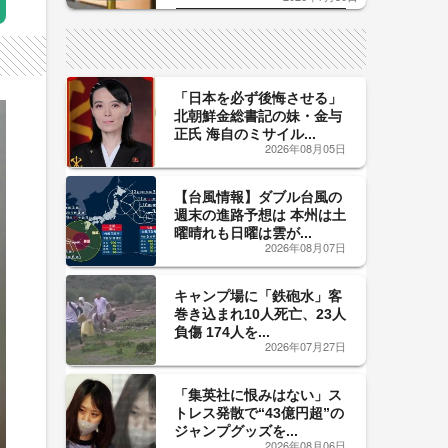
した「辛口カーブ」が飲み頃の
サイン！
「日本を必ず後悔させる」
北朝鮮金総書記の妹・金与
正氏 海自のミサイル...
2026年08月05日
【台風情報】ダブル台風の
週末の進路予想は 本州は土
曜晴れも日曜は雲が...
2026年08月07日
キャンプ場に「鉄砲水」客
巻き込まれ10人死亡、23人
負傷 174人を...
2026年07月27日
「集英社に恨みはない」ス
トレス発散で“43億円超”の
ジャンプグッズを...
2026年08月06日