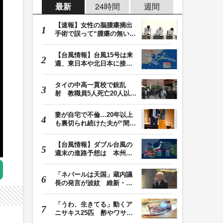
最新
24時間
週間
【速報】女性の脳腫瘍摘出
手術で誤って“腫瘍の無い部
位”を摘出 脳…
【台風情報】台風15号は来
週、東日本や北日本に接近
か お盆期間中の…
タイの中高一貫校で銃乱
射 教職員5人死亡20人以上
けが 容疑者の14歳…
妻が自宅で不倫…20年以上
も裏切られ続けた夫が“間
男”に請求した慰…
【台風情報】ダブル台風の
週末の進路予想は 本州は
土曜晴れも日曜は…
「ネパールは天国」蔵内議
長の発言が波紋 維新・吉
村代表「福岡県議…
「うわ、生きてる」動くア
ニサキス25匹 酢やワサビ
では死滅せず…「…