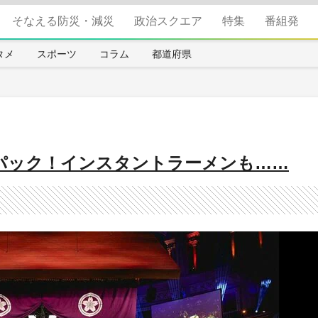
そなえる防災・減災
政治スクエア
特集
番組発
タメ
スポーツ
コラム
都道府県
00パック！インスタントラーメンも……