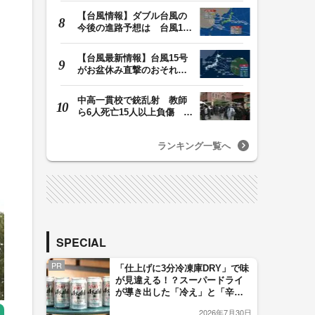
【台風情報】ダブル台風の
今後の進路予想は 台風13
号は9日（日）午後…
【台風最新情報】台風15号
がお盆休み直撃のおそれ
列島に台風が接近…
中高一貫校で銃乱射 教師
ら6人死亡15人以上負傷 容
疑者は中学生の少…
ランキング一覧へ
SPECIAL
PR
「仕上げに3分冷凍庫DRY」で味
が見違える！？スーパードライ
が導き出した「冷え」と「辛
口」のおいしい関係 青く変化
2026年7月30日