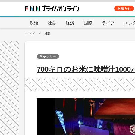
お知らせ
政治
社会
経済
国際
ライフ
エン
トップ
国際
ギャラリー
700キロのお米に味噌汁10