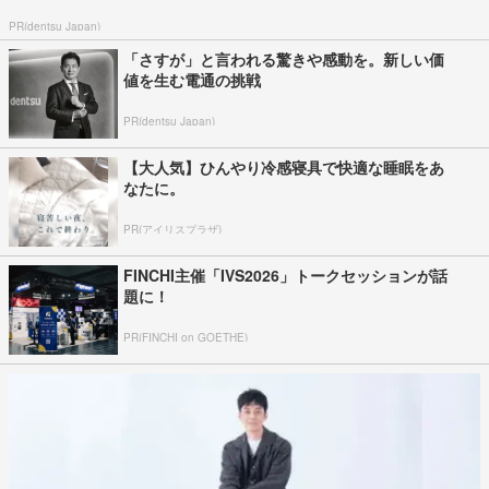
PR(dentsu Japan)
「さすが」と言われる驚きや感動を。新しい価
値を生む電通の挑戦
PR(dentsu Japan)
【大人気】ひんやり冷感寝具で快適な睡眠をあ
なたに。
PR(アイリスプラザ)
FINCHI主催「IVS2026」トークセッションが話
題に！
PR(FINCHI on GOETHE)