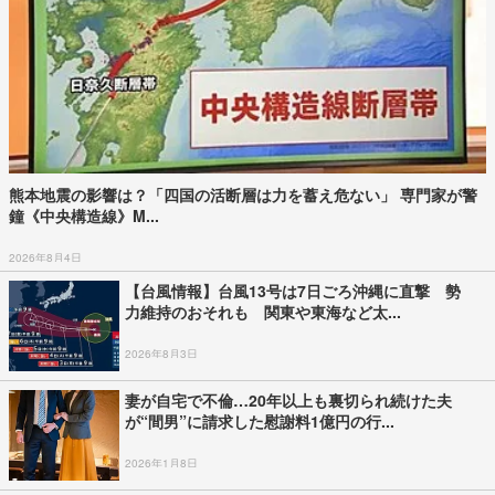
熊本地震の影響は？「四国の活断層は力を蓄え危ない」 専門家が警
鐘《中央構造線》M...
2026年8月4日
【台風情報】台風13号は7日ごろ沖縄に直撃 勢
力維持のおそれも 関東や東海など太...
2026年8月3日
妻が自宅で不倫…20年以上も裏切られ続けた夫
が“間男”に請求した慰謝料1億円の行...
2026年1月8日