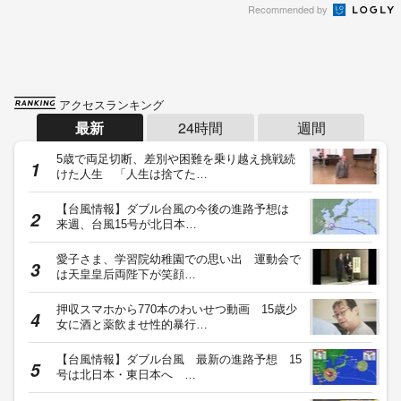
Recommended by
アクセスランキング
最新
24時間
週間
5歳で両足切断、差別や困難を乗り越え挑戦続
けた人生 「人生は捨てた…
【台風情報】ダブル台風の今後の進路予想は
来週、台風15号が北日本…
愛子さま、学習院幼稚園での思い出 運動会で
は天皇皇后両陛下が笑顔…
押収スマホから770本のわいせつ動画 15歳少
女に酒と薬飲ませ性的暴行…
【台風情報】ダブル台風 最新の進路予想 15
号は北日本・東日本へ …