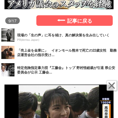
記事に戻る
9
/17
現場の「生の声」に耳を傾け、真の解決策を生み出していく
PR(dentsu Japan)
「売上金を金庫に」 イオンモール熊本で死亡の22歳女性 勤務
店運営会社の指示受け...
特定危険指定暴力団『工藤会』トップ 野村悟総裁が引退 県公安
委員会が公示 工藤会...