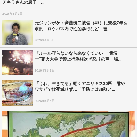
アキラさんの息子｜...
2026年8月2日
元ジャンポケ・斉藤慎二被告（43）に懲役7年を
求刑 ロケバス内で性的暴行など 被...
2026年8月5日
「ルール守らないなら来なくていい」“世界
一”花火大会で禁止行為相次ぎ怒りの声 場...
2026年8月3日
「うわ、生きてる」動くアニサキス25匹 酢や
ワサビでは死滅せず…「予防には加熱と...
2026年8月6日