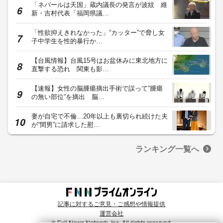
「ネパールは天国」蔵内議長の発言が波紋 維
新・吉村代表「福岡県議…
「性欲抑えきれなかった」“カッター”で脅し女
子中学生を性的暴行か…
【台風情報】台風15号はお盆休みに東北地方に
直撃する恐れ 関東も影…
【速報】女性の脳腫瘍摘出手術で誤って“腫瘍
の無い部位”を摘出 脳…
妻が自宅で不倫…20年以上も裏切られ続けた夫
が“間男”に請求した慰…
ランキング一覧へ
記事に対するご意見・ご感想や情報提供
運営会社
© Fuji News Network, Inc. All rights reserved.