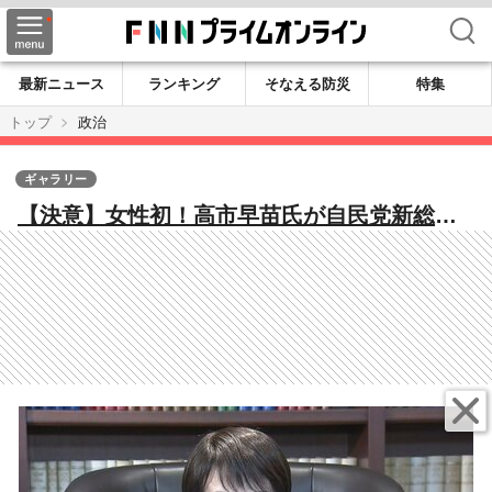
検索
最新ニュース
ランキング
そなえる防災
特集
トップ
政治
ギャラリー
【決意】女性初！高市早苗氏が自民党新総裁
に決定 X JAPAN、車好きの一面も スピーチ
で覚悟語る「働いて働いて…」「ワークライ
フバランス捨てる」