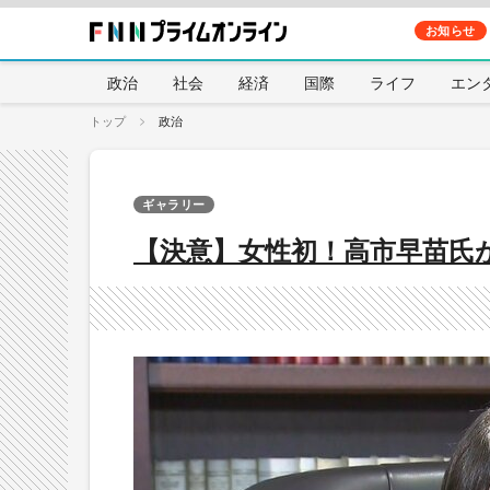
お知らせ
政治
社会
経済
国際
ライフ
エン
トップ
政治
ギャラリー
【決意】女性初！高市早苗氏が