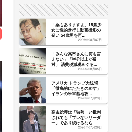
サイン！
「薬もありますよ」15歳少
女に性的暴行し動画撮影の
疑い 54歳男を再...
2026年08月07日
「みんな高市さんに何も言
えない」「半分以上が反
対」 消費税減税めぐる...
2026年08月05日
アメリカ トランプ大統領
「徹底的にたたきのめす」
イランの米軍基地攻...
2026年07月29日
高市総理は「独善」と批判
されても「ブレないリーダ
ー」であり続けるなら...
2026年07月29日