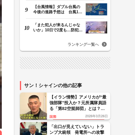
【台風情報】ダブル台風の
今後の進路予想は 台風13
号は9日（日）午後…
「また犯人が来るんじゃな
いか」10日で2度も…防犯カ
メラが捉えた“タ…
ランキング一覧へ
サン！シャインの他の記事
【イラン情勢】アメリカが“最
強部隊”投入か？元所属隊員語
る「第82空挺師団」とは？
「我々が出る時はアメリカが
2026年3月26日
国際
本気になった時」
「出口が見えていない」トラ
ンプ大統領 発電所への攻撃