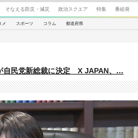
そなえる防災・減災
政治スクエア
特集
番組発
タメ
スポーツ
コラム
都道府県
自民党新総裁に決定 X JAPAN、…