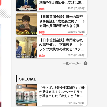
期限を5日間延長…交渉は進ん
でいると主張もイランは否
2026年3月24日
国際
定
【日米首脳会談】日米の親密
さを確認し“成功裏に終了” 6
カ国の共同声明が大きく貢献
か？ 峯村氏「トランプ氏の
2026年3月23日
国際
暴走を止めて、国際協調の方
に戻した」
【日米首脳会談】専門家ら概
ね高評価も「宿題残る」 ト
ランプ大統領の求める“ステッ
プアップ”とは？高市首相「法
2026年3月20日
政治
律の範囲内でしかできない」
一覧ページへ
SPECIAL
PR
「仕上げに3分冷凍庫DRY」で味
が見違える！？スーパードライ
が導き出した「冷え」と「辛
口」のおいしい関係 青く変化
2026年7月30日
した「辛口カーブ」が飲み頃の