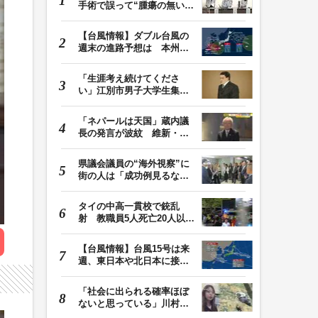
手術で誤って“腫瘍の無い部
位”を摘出 脳…
【台風情報】ダブル台風の
週末の進路予想は 本州は
土曜晴れも日曜は…
「生涯考え続けてくださ
い」江別市男子大学生集団
暴行死 主犯格・当…
「ネパールは天国」蔵内議
長の発言が波紋 維新・吉
村代表「福岡県議…
県議会議員の“海外視察”に
街の人は「成功例見るなら
価値ある」「市…
タイの中高一貫校で銃乱
射 教職員5人死亡20人以上
けが 容疑者の14歳…
【台風情報】台風15号は来
週、東日本や北日本に接近
か お盆期間中の…
「社会に出られる確率ほぼ
ないと思っている」川村葉
音被告に無期懲役…