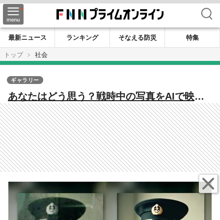
検索
最新ニュース
ランキング
そなえる防災
特集
トップ
社会
ギャラリー
あなたはどう思う？戦時中の写真をAIで映像
化 肯定的な意見と共に否定的な声も 戦争
の記憶を後世につなぐため…何が正解で何が
不正解なのか模索は続く