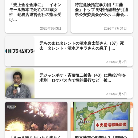
「売上金を金庫に」 イオン
特定危険指定暴力団『工藤
モール熊本で死亡の22歳女
会』トップ 野村悟総裁が引退
性 勤務店運営会社の指示受
県公安委員会が公示 工藤会...
け...
2026年8月3日
2026年7月31日
元ものまねタレントの清水良太郎さん（37）死
去 タレント・清水アキラさんの息子｜...
2026年8月2日
元ジャンポケ・斉藤慎二被告（43）に懲役7年を
求刑 ロケバス内で性的暴行など 被...
2026年8月5日
「ルール守らないなら来なく
熊本地震の影響は？「四国の