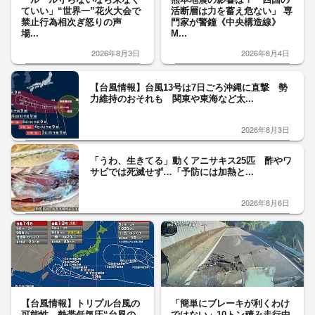
ていい」“世界一”花火大会で
活断層は力を蓄え危ない」 専
禁止行為相次ぎ怒りの声
門家が警鐘《中央構造線》
場...
M...
2026年8月3日
2026年8月4日
【台風情報】台風13号は7日ごろ沖縄に直撃 勢
力維持のおそれも 関東や東海など太...
2026年8月3日
「うわ、生きてる」動くアニサキス25匹 酢やワ
サビでは死滅せず…「予防には加熱と...
2026年8月6日
【台風情報】トリプル台風の
「簡単にブレーキが利くわけ
可能性 熱帯低気圧“台風の
ではない」10トン積み走行中