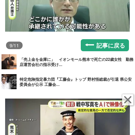
記事に戻る
9
/11
「売上金を金庫に」 イオンモール熊本で死亡の22歳女性 勤務
店運営会社の指示受け...
特定危険指定暴力団『工藤会』トップ 野村悟総裁が引退 県公安
委員会が公示 工藤会...