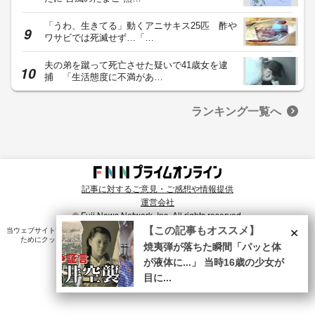
「うわ、生きてる」動くアニサキス25匹 酢や
ワサビでは死滅せず…「…
夫の弟を蹴って死亡させた疑いで41歳女を逮
捕 「生活態度に不満があ…
ランキング一覧へ
記事に対するご意見・ご感想や情報提供
運営会社
© Fuji News Network, Inc. All rights reserved.
×
【この記事もオススメ】
当ウェブサイトでは、ユーザのニーズ・興味・関⼼に合致したコンテンツや広告配信を提供する
ためにクッキーを使⽤しています。詳細は、
プライバシーポリシー
をご確認ください。
焼夷弾が落ちた瞬間「パッと体
が液体に...」 当時16歳の少女が
目に...