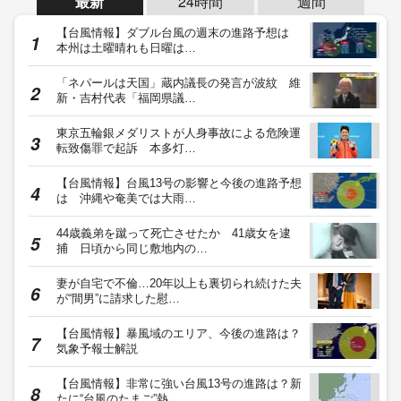
最新
24時間
週間
【台風情報】ダブル台風の週末の進路予想は
本州は土曜晴れも日曜は…
「ネパールは天国」蔵内議長の発言が波紋 維
新・吉村代表「福岡県議…
東京五輪銀メダリストが人身事故による危険運
転致傷罪で起訴 本多灯…
【台風情報】台風13号の影響と今後の進路予想
は 沖縄や奄美では大雨…
44歳義弟を蹴って死亡させたか 41歳女を逮
捕 日頃から同じ敷地内の…
妻が自宅で不倫…20年以上も裏切られ続けた夫
が“間男”に請求した慰…
【台風情報】暴風域のエリア、今後の進路は？
気象予報士解説
【台風情報】非常に強い台風13号の進路は？新
たに“台風のたまご”熱…