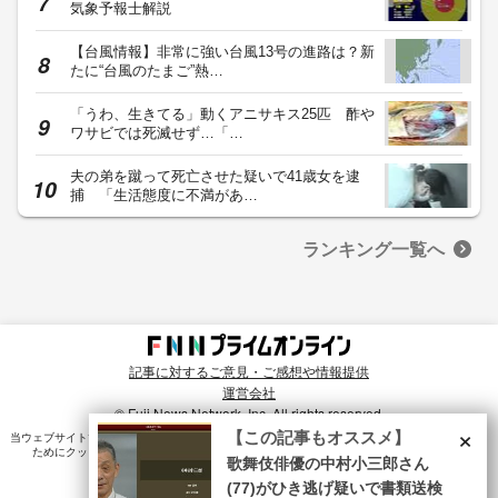
気象予報士解説
【台風情報】非常に強い台風13号の進路は？新
たに“台風のたまご”熱…
「うわ、生きてる」動くアニサキス25匹 酢や
ワサビでは死滅せず…「…
夫の弟を蹴って死亡させた疑いで41歳女を逮
捕 「生活態度に不満があ…
ランキング一覧へ
記事に対するご意見・ご感想や情報提供
運営会社
© Fuji News Network, Inc. All rights reserved.
×
【この記事もオススメ】
当ウェブサイトでは、ユーザのニーズ・興味・関⼼に合致したコンテンツや広告配信を提供する
ためにクッキーを使⽤しています。詳細は、
プライバシーポリシー
をご確認ください。
歌舞伎俳優の中村小三郎さん
(77)がひき逃げ疑いで書類送検