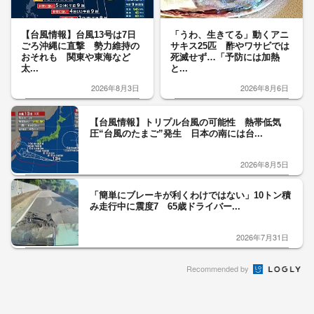
【台風情報】台風13号は7日
「うわ、生きてる」動くアニ
ごろ沖縄に直撃 勢力維持の
サキス25匹 酢やワサビでは
おそれも 関東や東海など
死滅せず…「予防には加熱
太...
と...
2026年8月3日
2026年8月6日
【台風情報】トリプル台風の可能性 熱帯低気
圧“台風のたまご”発生 日本の南には台...
2026年8月5日
「簡単にブレーキが利くわけではない」10トン積
み走行中に震度7 65歳ドライバー...
2026年7月31日
Recommended by