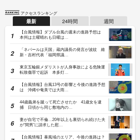
アクセスランキング
最新
24時間
週間
【台風情報】ダブル台風の週末の進路予想は
本州は土曜晴れも日曜は…
「ネパールは天国」蔵内議長の発言が波紋 維
新・吉村代表「福岡県議…
東京五輪銀メダリストが人身事故による危険運
転致傷罪で起訴 本多灯…
【台風情報】台風13号の影響と今後の進路予想
は 沖縄や奄美では大雨…
44歳義弟を蹴って死亡させたか 41歳女を逮
捕 日頃から同じ敷地内の…
妻が自宅で不倫…20年以上も裏切られ続けた夫
が“間男”に請求した慰…
【台風情報】暴風域のエリア、今後の進路は？