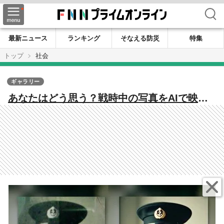
検索
最新ニュース
ランキング
そなえる防災
特集
トップ
社会
ギャラリー
あなたはどう思う？戦時中の写真をAIで映像
化 肯定的な意見と共に否定的な声も 戦争
の記憶を後世につなぐため…何が正解で何が
不正解なのか模索は続く