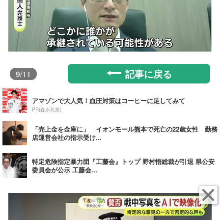
記事に戻る
9
/11
アマゾンで大人気！血圧対策はコーヒーに足してみて
PR(森永乳業)
「売上金を金庫に」 イオンモール熊本で死亡の22歳女性 勤務
店運営会社の指示受け...
特定危険指定暴力団『工藤会』トップ 野村悟総裁が引退 県公安
委員会が公示 工藤会...