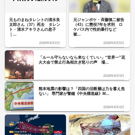
元ものまねタレントの清水良
元ジャンポケ・斉藤慎二被告
太郎さん（37）死去 タレン
（43）に懲役7年を求刑 ロ
ト・清水アキラさんの息子
ケバス内で性的暴行など
｜...
被...
2026年8月2日
2026年8月5日
「ルール守らないなら来なくていい」“世界一”花
火大会で禁止行為相次ぎ怒りの声 場...
2026年8月3日
熊本地震の影響は？「四国の活断層は力を蓄え危
ない」 専門家が警鐘《中央構造線》M...
2026年8月4日